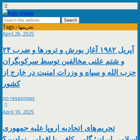
Tags › تحریمها
April 26, 2025
۲۴ آپریل ۱۹۸۲ آغاز یورش و ترورها و ضرب
و شتم علنی مخالفین توسط سرکوبگران
حزب الله و سپاه و وزرات امنیت در خارج از
کشور
no responses
April 16, 2025
تحریم‌های اتحادیه اروپا علیه جمهوری
اسلامی ایران؛ گامی کافی یا اقدامی نمادین؟