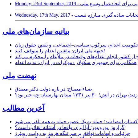
Wednesday,  - تحریم انتخابات ساده گیری مبارزه نیست
بیانیه سازمان‌های ملی
ر محکومیت اعدام، سرکوب سیاسی–اجتماعی، و نقض حقوق زنان
جبهه ملی ایران: ماشین اعدام را متوقف کنید!
از کشور انجام اعدام‌های وقیحانه در ملأِعام را محکوم می‌کند
همگامی برای جمهوری سکولار دموکرات در ایران: نه به اعدام
نهضت ملی
ضیاء مصباح: در باره دولت دکتر مصدق
۱ میدان بهارستان چه خبر بود؟
آخرین مطالب
اکستان امضا شد؛ حمله به یک عضو، حمله به همه تلقی می‌شود
گزارش یورونیوز؛ آیا ایران واقعا در آستانه انقلاب است؟
جزئیات و ابهامات توافق بر سر تنگه هرمز به روایت رویترز