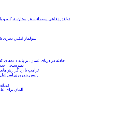
توافق دفاعی سه‌جانبه عربستان، ترکیه و پ
ا
سولماز ایکدر: دبیری 
حادثه در دریای عمان؛ بر پایه داده‌های
نظرسنجی جدید: 
ترامپ با رد گزارش‌های 
رئیس‌ جمهوری اسرائیل:
دو فوت
آلمان برای عا