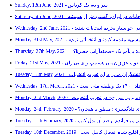
Sunday, 13th June, 2021 - سر و ته، یک کرباس
 - کارزار تحریم انتخابات در ایران، گسترده‌تر از همیشه
زندانیان سیاسی خواستار تحریم انتخابات شدند
Monday - «انتخابات پلیسی» مقدمه کودتای انتخاباتی نرم
اضات: دادخواه عزیزان‌مان هستیم، رای بی رای
ی” و فراخوان کنشگران مدنی برای تحریم انتخابات
 است
پوزیسیون پراکنده برون مرزی» در تحریم انتخابات
نتخابات کانون وکلای دادگستری: منطق یا هیجان؟
لیه اساس رژیم و رفراندم برضد آن بدل کنیم
عقیم و افلیج شده انفعال کامل است