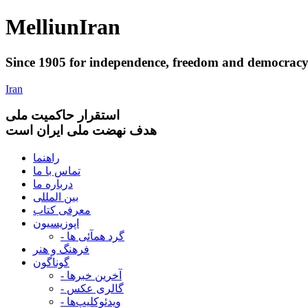
Melliun
Iran
Since 1905 for
independence
,
freedom
and
democrac
Iran
استقرار
حاکميت ملی
هدف نهضت ملی ایران است
راهنما
تماس با ما
درباره ما
بین المللی
معرفی کتاب
اپوزیسیون
- گرد همآئی ها
فرهنگ و هنر
گوناگون
- آخرین خبرها
- گالری عکس
- ویدئوکلیپ‌ها