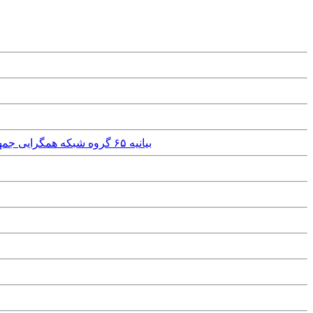
Tuesday, 11th June, 2024 - بیانیه ۶۵ گروه شبکه همگرایی جمهوریخواهان سکولار دمکرات ایران: با تحریم انتخابات، نمایش حکومت برای کسب مشروعیت را خنثی کنیم