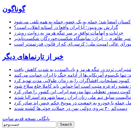
گوناگون
اکستان امضا شد؛ حمله به یک عضو، حمله به همه تلقی می‌شود
گزارش یورونیوز؛ آیا ایران واقعا در آستانه انقلاب است؟
جزئیات و ابهامات توافق بر سر تنگه هرمز به روایت رویترز
میر طاهری – ایران: نمایشگاه شکست‌خوردگان شکست‌ناپذیر
شورای عالی امنیت ملی؛ کرسی‌ای که از قانون قدرتمندتر است
خبر از تارنماهای دیگر
 کشتیرانی، تردد در تنگه هرمز و باب‌المندب به شدت کاهش یافت
تنها یک‌سوم آمریکایی‌ها از ادامه جنگ با ایران حمایت می‌کنند
کمبود تسلیحات، افشاگران را به زندان طولانی مدت تهدید کرد
 نقشه راه غزه مثبت است اما حماس باید کاملا خلع سلاح شود
کویت دستور تعطیلی تنها مدرسه ایرانی این کشور را صادر کرد
بالیست سابق تیم ملی زنان ایران رسما شهروند استرالیا شدند
مل حمله با خودرو به جمعیت در مونیخ حکم حبس ابد صادر کرد
دست‌کم ۳۰ نیروی دولتی یمن در حملات حوثی‌ها کشته شدند
بایگانی نسخه قدیم سایت