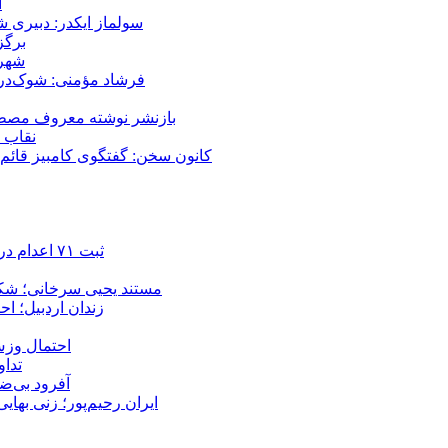
ا
سولماز ایکدر: دبیری 
برگز
شهر 
فرشاد مؤمنی: شوک‌درما
بازنشر نوشته معروف مصطفی
نقاب ض
کانون سخن: گفتگوی کامبیز قائم م
ثبت ۷۱ اعدام در ژوئیه؛ شمار اعدام‌ها در سال ۲۰۲۶ به دست‌کم ۴۴۴ نفر رسید
مستند یحیی سرخانی؛ شکن
زندان اردبیل؛ احراز هویت ۵۴ شهروند بازداشت‌ش
احتمال وزش
تداوم 
آفرود بی‌ضا
ایران رحیم‌پور؛ زنی بهای