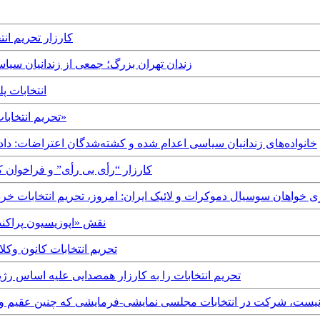
Saturday, 5th June, 2021
Wednesday, 2nd June, 2021 - زندان تهران بزرگ؛ جمعی از 
, 31st May, 2021
Thursday, 27th May, 2021 - تحریم انتخابات؛ پی‌آمدِ یک «صحنه‌آرایی خطرناک»
Friday, 21st May, 2021 - خانواده‌های زندانیان سیاسی اعدام شده و کشته‌شدگان اعتر
Tuesday, 18th May, 2021 - کارزار “رأی بی رأ
همسازی ملی جمهوری خواهان سوسیال دموکرات و لائیک ایران: امروز، تحریم انتخابات خرداد ۱۴۰۰ یک وظیفه ملی
Monday, 2nd March, 2020 - نقش «ا
Monday, 24th February, 2020 - تحریم ا
Tuesday, 11th February, 2020 - تحریم انتخابات را به کارزار همصدایی ع
 تحریم انتخابات انفعال نیست، شرکت در انتخابات مجلسی نمایشی-فرمایشی که چنین 