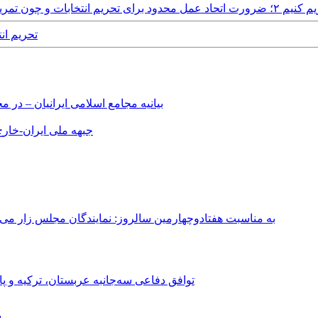
تمرینی برای اتحادعمل وسیع ملی
17th May, 2017
بیانیه مجامع اسلامی ایرانیان – د
جبهه ملی ایران-خارج 
به مناسبت هفتادوچهارمین سالروز: نمایندگان مجلس زار می‌زدند/ تهران در آتش؛ ۳۰ تیر ۳۳۱
توافق دفاعی سه‌جانبه عربستان، ترکیه و پ