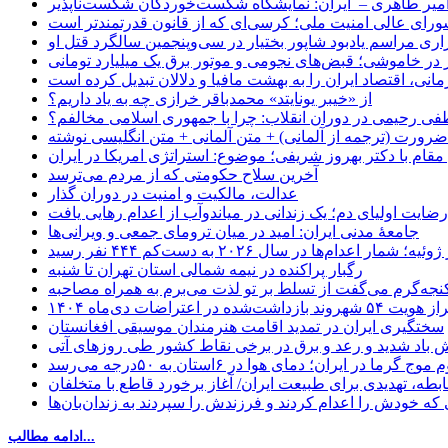
میر طاهری – ایران: نمایشگاه شکست‌خوردگان شکست‌ناپذیر
شورای عالی امنیت ملی؛ کرسی‌ای که از قانون قدرتمندتر است
اری مراسم یادبود شاپور بختیار در سی‌وپنجمین سالگرد قتل او
در خاموشی؛ قبض‌های نجومی و موتور برق یک میلیارد تومانی
نی، اقتصاد ایران را به بهشت مافیا و دلالان تبدیل کرده است
از «خیبر یونایتد» محمدباقر خرازی چه به یاد داریم؟
 رحیمی در دوران انقلاب: چرا با جمهوری اسلامی مخالفم؟
رورت (ترجمه از آلمانی) + متن آلمانی + متن انگلیسی نوشته
قام با دکتر بهروز شریفی؛ موضوع: استراتژی امریکا در ایران
آخرین سلاح حکومتی که از مردم می‌ترسد
عدالت، مالکیت و امنیت در دوران گذار
رضایت اولیای دم؛ یک زندانی در میاندوآب از اعدام رهایی یافت
جامعهٔ مدنی ایران: امید در میان ترومای جمعی و ویرانی‌ها
رگبار پراکنده در نیمه شمالی استان تهران تا شنبه
جه‌گرم می‌گفت از تسلط بر تو لذت می‌برم به همراه مصاحبه
ده در اعتراضات دی‌ماه ۱۴۰۴
سختگیری ایران در تمدید اقامت هنرمندان موسیقی افغانستان
 باد شدید و رعد و برق در برخی نقاط کشور طی روزهای آتی
موج گرما در ایران؛ دمای هوا در ۶استان به ۵۰درجه می‌رسد
بطه، تهدیدی برای طبیعت ایران/ آغاز برخورد قاطع با متخلفان
ی که خودش را اعدام کردند و فرزندش را سپردند به زندان‌بان‌ها
ادامه مطالب...