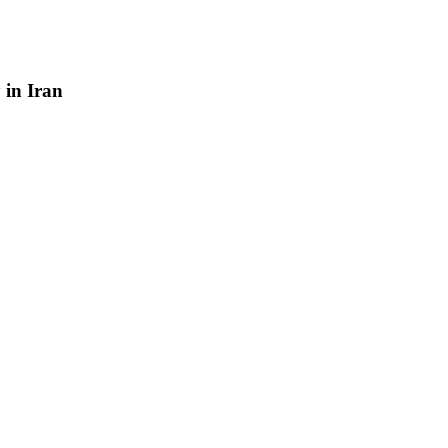
y
in
Iran