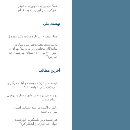
همگامی برای جمهوری سکولار
دموکرات در ایران: نه به اعدام
نهضت ملی
ضیاء مصباح: در باره دولت دکتر مصدق
به مناسبت هفتادوچهارمین سالروز:
نمایندگان مجلس زار می‌زدند/ تهران در
آتش؛ ۳۰ تیر ۱۳۳۱ میدان بهارستان چه
خبر بود؟
آخرین مطالب
لایحه صلح ترکیه چیست و آیا به درگیری
با پ‌ک‌ک پایان خواهد داد؟
دو زندانی در زندان های اردبیل و دزفول
اعدام شدند
رگبار پراکنده در نیمه شمالی استان
تهران تا شنبه
قدرت‌مندترین تلسکوپ خورشیدی
جهان چه چیزی را آشکار کرد؟