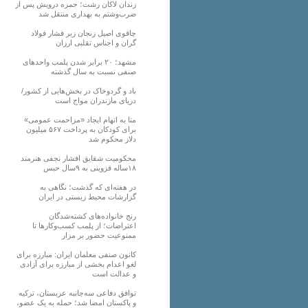
زندان لاکان رشت؛ حمزه درویش پس از
ضرب‌وشتم به بهداری منتقل شد
چاقوی اصیل زنجان زیر فشار فولاد
گران و اجناس تقلبی ارزان
مشهد؛ ۲۰ برابر شدن پلمب واحدهای
صنفی نسبت به سال گذشته
باد و گردوخاک در بخش‌هایی از کشور/
دریای مازندران مواج است
متا به اتهام ایجاد «مزاحمت عمومی»
برای کودکان به پرداخت ۵۶۷ میلیون
دلار محکوم شد
محکومیت شقایق افشار نجفی هنرمند
۱۸ساله قزوینی به ۹سال حبس
در هفته‌ای که گذشت؛ نگاهی به
گزارشات محیط زیستی در ایران
رنج خانواده‌های کشته‌شدگان
اعتراضات؛ از پلمب کسب‌وکارها تا
ممنوعیت حضور بر مزار
کانون صنفی معلمان ایران: مبارزه برای
لغو اعدام بخشی از مبارزه برای آزادی
و عدالت است
توافق دفاعی سه‌جانبه عربستان، ترکیه
و پاکستان امضا شد؛ حمله به یک عضو،