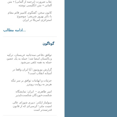
نقاب ضرورت (ترجمه از آلمانی) + متن
آلمانی + متن انگلیسی نوشته
کانون سخن: گفتگوی کامبیز قائم مقام
با دکتر بهروز شریفی؛ موضوع:
استراتژی امریکا در ایران
ادامه مطالب...
گوناگون
توافق دفاعی سه‌جانبه عربستان، ترکیه
و پاکستان امضا شد؛ حمله به یک عضو،
حمله به همه تلقی می‌شود
گزارش یورونیوز؛ آیا ایران واقعا در
آستانه انقلاب است؟
جزئیات و ابهامات توافق بر سر تنگه
هرمز به روایت رویترز
امیر طاهری – ایران: نمایشگاه
شکست‌خوردگان شکست‌ناپذیر
سولماز ایکدر: دبیری شورای عالی
امنیت ملی؛ کرسی‌ای که از قانون
قدرتمندتر است