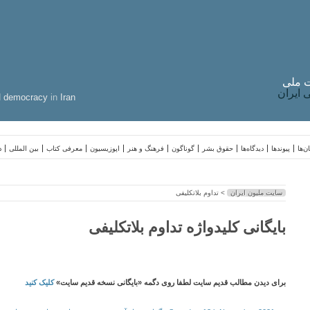
 ملی
ایران
d
democracy
in
Iran
ن‌ها
پیوندها
دیدگاه‌ها
حقوق بشر
گوناگون
فرهنگ و هنر
اپوزیسیون
معرفی کتاب
بین المللی
د
سایت ملیون ایران
> تداوم بلاتکلیفی
بایگانی کلیدواژه تداوم بلاتکلیفی
برای دیدن مطالب قدیم سایت لطفا روی دگمه «بایگانی نسخه قدیم سایت»
کلیک کنید