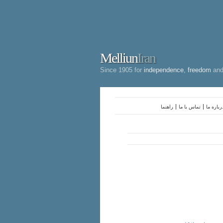
Melliun
Iran
Since 1905 for
independence
,
freedom
an
رباره ما
تماس با ما
راهنما