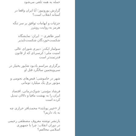
حمله به همه تلقی می‌شود
گزارش یورونیوز؛ آیا ایران واقعا در
آستانه انقلاب است؟
جزئیات و ابهامات توافق بر سر تنگه
هرمز به روایت رویترز
امیر طاهری – ایران: نمایشگاه
شکست‌خوردگان شکست‌ناپذیر
سولماز ایکدر: دبیری شورای عالی
امنیت ملی؛ کرسی‌ای که از قانون
قدرتمندتر است
برگزاری مراسم یادبود شاپور بختیار در
سی‌وپنجمین سالگرد قتل او
شهر در خاموشی؛ قبض‌های نجومی و
موتور برق یک میلیارد تومانی
فرشاد مؤمنی: شوک‌درمانی، اقتصاد
ایران را به بهشت مافیا و دلالان تبدیل
کرده است
از «خیبر یونایتد» محمدباقر خرازی چه
به یاد داریم؟
بازنشر نوشته معروف مصطفی رحیمی
در دوران انقلاب: چرا با جمهوری
اسلامی مخالفم؟