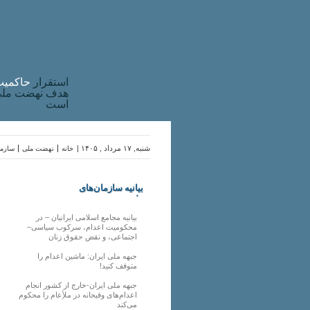
استقرار
حاکميت
هدف نهضت ملی 
است
شنبه, ۱۷ مرداد , ۱۴۰۵ |
خانه
نهضت ملی
سازما
بیانیه سازمان‌های
ملی
بیانیه مجامع اسلامی ایرانیان – در
محکومیت اعدام، سرکوب سیاسی–
اجتماعی، و نقض حقوق زنان
جبهه ملی ایران: ماشین اعدام را
متوقف کنید!
جبهه ملی ایران-خارج از کشور انجام
اعدام‌های وقیحانه در ملأِعام را محکوم
می‌کند