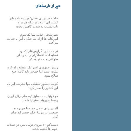
خبر از تارنماهای
دیگر
حادثه در دریای عمان؛ بر پایه داده‌های
کشتیرانی، تردد در تنگه هرمز و
باب‌المندب به شدت کاهش یافت
نظرسنجی جدید: تنها یک‌سوم
آمریکایی‌ها از ادامه جنگ با ایران حمایت
می‌کنند
ترامپ با رد گزارش‌های کمبود
تسلیحات، افشاگران را به زندان
طولانی مدت تهدید کرد
رئیس‌ جمهوری اسرائیل: نقشه راه غزه
مثبت است اما حماس باید کاملا خلع
سلاح شود
کویت دستور تعطیلی تنها مدرسه ایرانی
این کشور را صادر کرد
دو فوتبالیست سابق تیم ملی زنان ایران
رسما شهروند استرالیا شدند
آلمان برای عامل حمله با خودرو به
جمعیت در مونیخ حکم حبس ابد صادر
کرد
دست‌کم ۳۰ نیروی دولتی یمن در حملات
حوثی‌ها کشته شدند