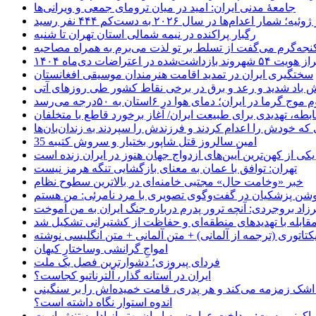
جامعهٔ مدنی ایران: امید در میان ترومای جمعی و ویرانی‌ها
رگبار پراکنده در نیمه شمالی استان تهران تا شنبه
جه‌گرم می‌گفت از تسلط بر تو لذت می‌برم به همراه مصاحبه
ده در اعتراضات دی‌ماه ۱۴۰۴
سختگیری ایران در تمدید اقامت هنرمندان موسیقی افغانستان
 باد شدید و رعد و برق در برخی نقاط کشور طی روزهای آتی
موج گرما در ایران؛ دمای هوا در ۶استان به ۵۰درجه می‌رسد
بطه، تهدیدی برای طبیعت ایران/ آغاز برخورد قاطع با متخلفان
ی که خودش را اعدام کردند و فرزندش را سپردند به زندان‌بان‌ها
35 امین سالروز قتل شاپور بختیار و سروش کتیبه
یکی از کهن‌ترین آیین‌های ازدواج جهان هنوز در ایران زنده است
تهران: توافق با عمان به معنای بازگشایی تنگه هرمز نیست
خبر «وخامت حال» مجتبی خامنه‌ای در بالاترین سطوح نظام
زاد بروجردی: آنچه ترور پدرم درباره جنگ ایران به من آموخت
مقابله با تهدیدهای منطقه‌ای و حفاظت از کشتیرانی تشکیل شد
یکتاتوری (ترجمه از آلمانی) + متن آلمانی + متن انگلیسی نوشته
‌امواجِ گرانشی وساختارِ کیهان
فردای پیروزی؛ دشوارترین فصل یک ملت
ایران در آستانه گذار، آلترناتیو کجاست؟
 اشک زمزمه می‌کند و هر پدری، قامت خمیده‌اش را بر سنگینی
اندوه استوار نگاه داشته است؟
 اکونومیست: پرداخت عوارض به ایران بهتر از ادامه تنش است