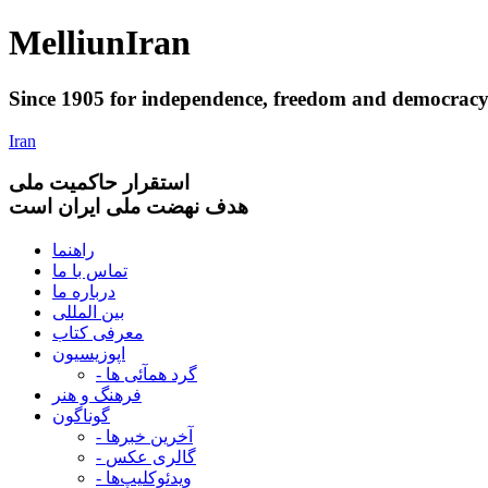
Melliun
Iran
Since 1905 for
independence
,
freedom
and
democrac
Iran
استقرار
حاکميت ملی
هدف نهضت ملی ایران است
راهنما
تماس با ما
درباره ما
بین المللی
معرفی کتاب
اپوزیسیون
- گرد همآئی ها
فرهنگ و هنر
گوناگون
- آخرین خبرها
- گالری عکس
- ویدئوکلیپ‌ها