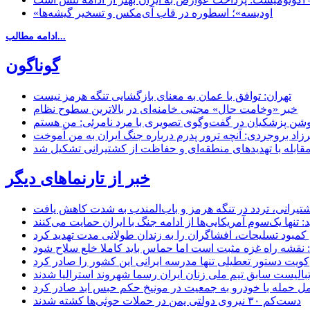
«اودیسه»؛ اسطوره در قاب آی‌مکس و تسخیر گیشه‌ها
ادامه مطالب...
گوناگون
تهران: توافق با عمان به معنای بازگشایی تنگه هرمز نیست
خبر «وخامت حال» مجتبی خامنه‌ای در بالاترین سطوح نظام
زاد بروجردی: آنچه ترور پدرم درباره جنگ ایران به من آموخت
مقابله با تهدیدهای منطقه‌ای و حفاظت از کشتیرانی تشکیل شد
خبر از تارنماهای دیگر
 کشتیرانی، تردد در تنگه هرمز و باب‌المندب به شدت کاهش یافت
تنها یک‌سوم آمریکایی‌ها از ادامه جنگ با ایران حمایت می‌کنند
کمبود تسلیحات، افشاگران را به زندان طولانی مدت تهدید کرد
 نقشه راه غزه مثبت است اما حماس باید کاملا خلع سلاح شود
کویت دستور تعطیلی تنها مدرسه ایرانی این کشور را صادر کرد
بالیست سابق تیم ملی زنان ایران رسما شهروند استرالیا شدند
مل حمله با خودرو به جمعیت در مونیخ حکم حبس ابد صادر کرد
دست‌کم ۳۰ نیروی دولتی یمن در حملات حوثی‌ها کشته شدند