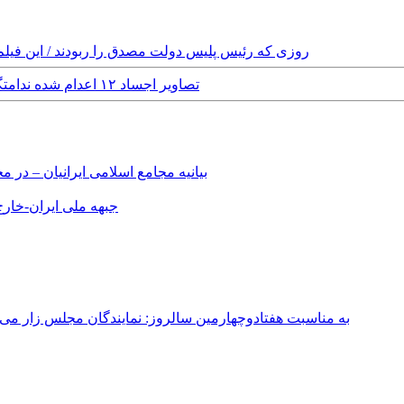
Sunday, 13th December, 2020 - روزی که رئیس پلیس دولت مصدق را ربودند 
Monday, 29th August, 2016 - تصاویر اجساد ۱۲ اعدام شده ندامتگاه کرج / هشدار تصاویر دلخراش
بیانیه مجامع اسلامی ایرانیان – د
جبهه ملی ایران-خارج 
به مناسبت هفتادوچهارمین سالروز: نمایندگان مجلس زار می‌زدند/ تهران در آتش؛ ۳۰ تیر ۳۳۱