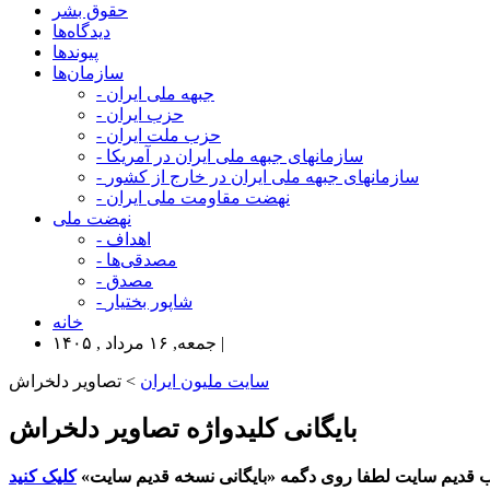
حقوق بشر
دیدگاه‌ها
پیوندها
سازمان‌ها
- جبهه ملی ایران
- حزب ایران
- حزب ملت ایران
- سازمانهای جبهه ملی ایران در آمریکا
- سازمانهای جبهه ملی ایران در خارج از کشور
- نهضت مقاومت ملی ایران
نهضت ملی
- اهداف
- مصدقی‌ها
- مصدق
- شاپور بختیار
خانه
جمعه, ۱۶ مرداد , ۱۴۰۵ |
سایت ملیون ایران
> تصاویر دلخراش
بایگانی کلیدواژه تصاویر دلخراش
 قدیم سایت لطفا روی دگمه «بایگانی نسخه قدیم سایت»
کلیک کنید