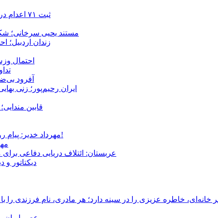
ثبت ۷۱ اعدام در ژوئیه؛ شمار اعدام‌ها در سال ۲۰۲۶ به دست‌کم ۴۴۴ نفر رسید
مستند یحیی سرخانی؛ شکن
زندان اردبیل؛ احراز هویت ۵۴ شهروند بازداشت‌ش
احتمال وزش
تداوم 
آفرود بی‌ضا
ایران رحیم‌پور؛ زنی بهای
قابین مندایی؛ 
مهرداد خدیر: پیام روشن پزشکیان در گفت‌و‌گوی تصویری با مرد نامرئی: من هستم!
مهر
عربستان: ائتلاف دریایی دفاعی برای 
دیکتاتور و د
انه‌ای، خاطره عزیزی را در سینه دارد؛ هر مادری، نام فرزندی را با
عصر ایران –