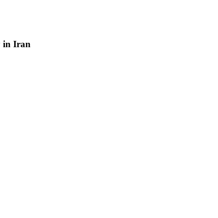
y
in
Iran