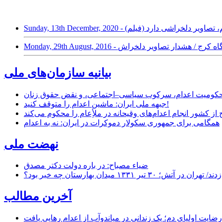
/ این فیلم، تصاویر دلخراشی دارد (فیلم)
بیانیه سازمان‌های ملی
ر محکومیت اعدام، سرکوب سیاسی–اجتماعی، و نقض حقوق زنان
جبهه ملی ایران: ماشین اعدام را متوقف کنید!
از کشور انجام اعدام‌های وقیحانه در ملأِعام را محکوم می‌کند
همگامی برای جمهوری سکولار دموکرات در ایران: نه به اعدام
نهضت ملی
ضیاء مصباح: در باره دولت دکتر مصدق
۱ میدان بهارستان چه خبر بود؟
آخرین مطالب
رضایت اولیای دم؛ یک زندانی در میاندوآب از اعدام رهایی یافت