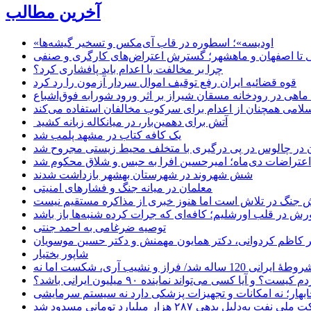
آخرین مطالب
«اودیسه»؛ اسطوره در قاب آی‌مکس و تسخیر گیشه‌ها
 تا اصفهان و ماهشهر؛ گسترش اعتراض‌های کارگری و صنفی
چرا بر مخالفت با اعدام باید پافشاری کرد؟
قوه قضائیه ایران رفع توقیف اموال سردار آزمون را رد کرد
امی همچنان از اعدام برای سرکوب مخالفان استفاده می‌کند
آتش برای دهمین‌بار، در میانکاله زبانه کشید
یک کافه کتاب در مشهد پلمب شد
ن در چالوس در پی درگیری با متخلف محیط زیستی مجروح شد
اعتراضات دی‌ماه؛ امیرحسین افرا به حبس و شلاق محکوم شد
شش شهروند در شهرستان بهشهر بازداشت شدند
معلمان در میانه جنگ و فشارهای امنیتی
 جنگ در تلاش است اما هنوز خبری از مذاکره مستقیم نیست
ش در قلب اورشلیم؛ کافه‌ای که جرات کرده شنبه‌ها باز باشد
توصیه ضرغامی به احمد جنتی
دکتر کاظم کردوانی، دکتر همایون مهمنش و دکتر حسین موسویان
شاپور بختیار
یا کسی می‌تواند نماینده ۹۰ میلیون ایرانی باشد؟
چابهار؛ نه امکانات و تجهیزات پزشکی دارد نه سیستم سرمایشی
دلیل بدهی ۲۸۷ هزار میلیارد تومانی مسدود شد