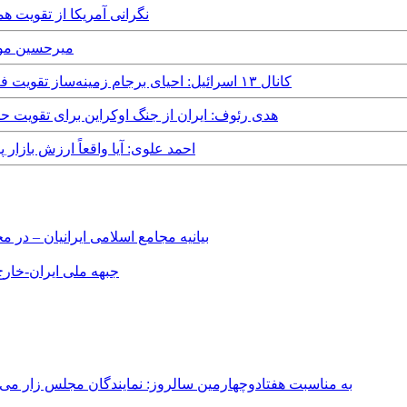
Tuesday, 28th March, 2023 - نگرانی آ
 5th February, 2023
Saturday, 20th August, 2022 - کانال ۱۳ اسرائیل: احیای برجام زمینه‌ساز تقویت فعالیت‌های تروریستی ایران است
Monday, 11th April, 2022 - هدی رئوف: ایران از جنگ اوکراین ب
Tuesday, 27th August, 2019 - احمد علوی: آیا وا
بیانیه مجامع اسلامی ایرانیان – د
جبهه ملی ایران-خارج 
به مناسبت هفتادوچهارمین سالروز: نمایندگان مجلس زار می‌زدند/ تهران در آتش؛ ۳۰ تیر ۳۳۱