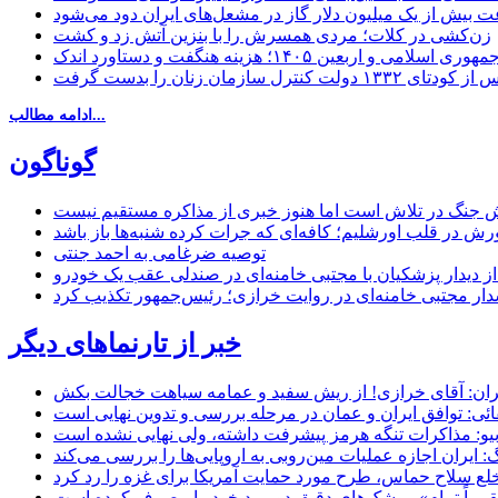
 بیش از یک میلیون دلار گاز در مشعل‌های ایران دود می‌شود
زن‌کشی در کلات؛ مردی همسرش را با بنزین آتش زد و کشت
مهوری اسلامی و اربعین ۱۴۰۵؛ هزینه هنگفت و دستاورد اندک
ادامه مطالب...
گوناگون
 جنگ در تلاش است اما هنوز خبری از مذاکره مستقیم نیست
ش در قلب اورشلیم؛ کافه‌ای که جرات کرده شنبه‌ها باز باشد
توصیه ضرغامی به احمد جنتی
ل از دیدار پزشکیان با مجتبی خامنه‌ای در صندلی عقب یک خودرو
خبر از تارنماهای دیگر
ان: آقای خرازی! از ریش سفید و عمامه سیاهت خجالت بکش
ائی: توافق ایران و عمان در مرحله بررسی و تدوین نهایی است
یو: مذاکرات تنگه هرمز پیشرفت داشته، ولی نهایی نشده است
ایران اجازه عملیات مین‌روبی به اروپایی‌ها را بررسی می‌کند
 خلع سلاح حماس، طرح مورد حمایت آمریکا برای غزه را رد کرد
 «تقریباً تمام» موشک‌های دقیق دوربرد خود را مصرف کرده است