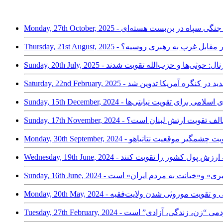
ت ماشین جنگی سپاه در بن‌بست هسته‌ای
 بلوک دفاعی در مقابل غرب به رهبری روسیه؟
ریت ژورنال: حوثی‌ها و حزب‌الله تقویت شدند
 دو حزبی جدید در کنگره آمریکا تدوین شد
زوی جمهوری اسلامی برای تقویت نیابتی‌ها
: چرا حزب‌الله مخالف تقویت ارتش لبنان است؟
هد شدند که ارزش پول کشور را تقویت کنند
روگان‌گیری» و«خیانت به مردم ایران» است
وط مرگبار رئیسی و تقویت موروثی شدن ولایت‌فقیه
ویت جنبش مردمی “زن، زندگی، آزادی” است