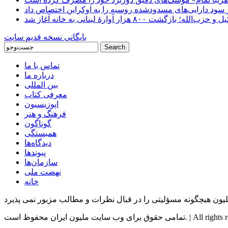
شت ۸۰۰ هزار آوارۀ لبنانی به خانه‌ آغاز شد
بایگانی نسخه قدیم سایت
تماس با ما
درباره ما
بین المللی
معرفی کتاب
اپوزیسیون
فرهنگ و هنر
گوناگون
همبستگی
دیدگاه‌ها
پیوندها
سازمان‌ها
نهضت ملی
خانه
All rights reserved by M |