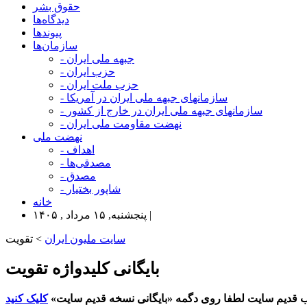
حقوق بشر
دیدگاه‌ها
پیوندها
سازمان‌ها
- جبهه ملی ایران
- حزب ایران
- حزب ملت ایران
- سازمانهای جبهه ملی ایران در آمریکا
- سازمانهای جبهه ملی ایران در خارج از کشور
- نهضت مقاومت ملی ایران
نهضت ملی
- اهداف
- مصدقی‌ها
- مصدق
- شاپور بختیار
خانه
پنجشنبه, ۱۵ مرداد , ۱۴۰۵ |
سایت ملیون ایران
> تقویت
بایگانی کلیدواژه تقویت
 قدیم سایت لطفا روی دگمه «بایگانی نسخه قدیم سایت»
کلیک کنید