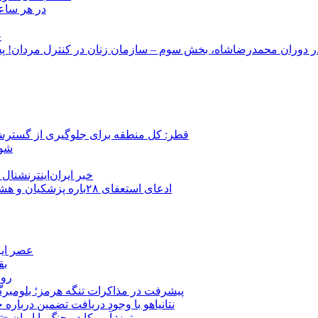
در هر ساعت
ج
قطر: کل منطقه برای جلوگیری از گسترش
شور
خبر ایران‌اینترنشنا
ادعای استعفای ۲۸باره پزشکیان و هشدار مجتبی خامنه‌ای در روایت خرازی؛ رئیس‌جمهور تکذیب کرد
عصر ایر
بق
روب
پیشرفت در مذاکرات تنگه هرمز؛ بلومبرگ: 
نتانیاهو با وجود دریافت تضمین درباره
رویترز: آمریکا در جنگ با ایران