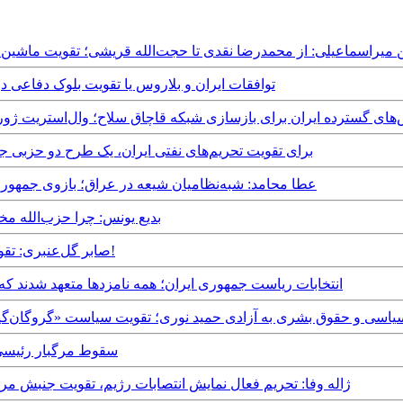
Monday, 27th Oc - امیرحسین میراسماعیلی: از محمدرضا نقدی تا حجت‌الله قریشی؛ تقوی
Thursday, 21st August, 2025 - توافقات ایران و بلاروس یا تقویت
Sunday, 20th July, - تلاش‌های گسترده ایران برای بازسازی شبکه قاچاق سلاح؛ وال‌است
Saturday, 22nd February, 2025 - برای تقویت تحریم‌های نفتی ایران، یک طرح
Sunday, 15th December, 2024 - عطا محامد: شبه‌نظامیان شیعه در عراق؛ با
Sunday, 17th November, 2024 - بدیع یونس
Monday, 30th September, 2024 - صابر گل‌عنبری: تقویت چشمگیر موقعیت نتانیاهو!
Wednesday, 19th June, 2024 - انتخابات ریاست جمهوری ایران؛ همه نامزدها متع
Sun - واکنش‌ چهره‌های سیاسی و حقوق بشری‌ به آزادی حمید نوری؛ تقویت سیاست «گ
Monday, 20th May, 2024 - سق
Tuesday, 27th February, 2024 - ژاله وفا: تحریم فعال نمایش انتصابات رژیم، تق