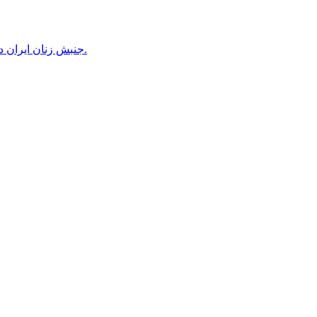
جنبش زنان ایران در دوران محمدرضاشاه، بخش سوم – سازمان زنان در کنترل مردان! پس از کودتای ۱۳۳۲ دولت کنترل سازمان زنان را بدست گرفت.