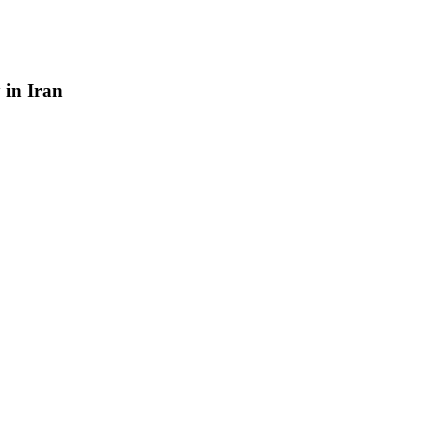
y
in
Iran