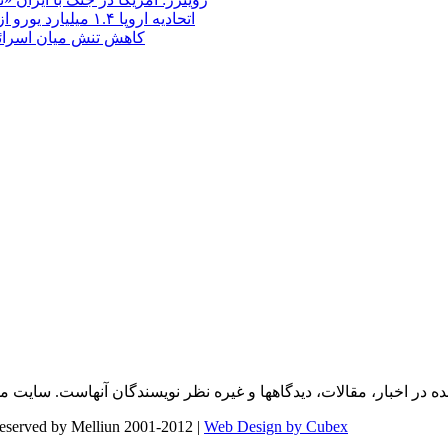
اتحادیه اروپا ۱.۴ میلیارد یورو از سود دارایی‌های مسدودشده روسیه را به اوکراین ‏اختصاص داد
کاهش تنش میان اسرائیل و حزب‌الله؛ بازگ
Web Design by Cubex
تمامی حقوق برای وب سایت ملیون ایران محفوظ است. | elliun 2001-2012