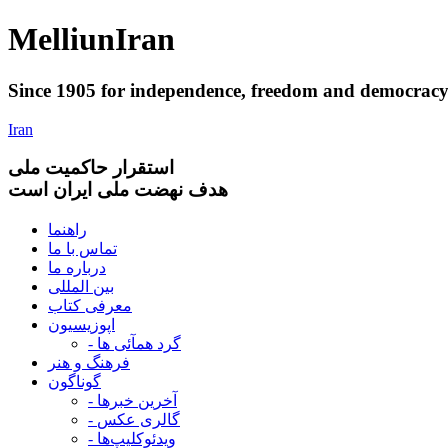
Melliun
Iran
Since 1905 for
independence
,
freedom
and
democrac
Iran
استقرار
حاکميت ملی
هدف نهضت ملی ایران است
راهنما
تماس با ما
درباره ما
بین المللی
معرفی کتاب
اپوزیسیون
- گرد همآئی ها
فرهنگ و هنر
گوناگون
- آخرین خبرها
- گالری عکس
- ویدئوکلیپ‌ها