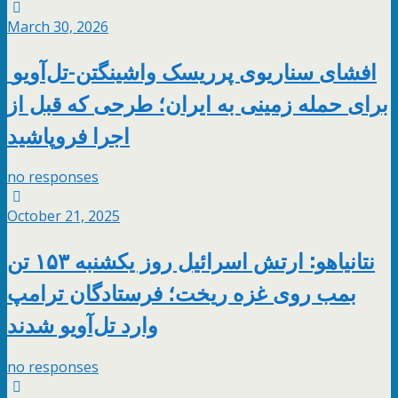
March 30, 2026
افشای سناریوی پرریسک واشینگتن-تل‌آویو
برای حمله زمینی به ایران؛ طرحی که قبل از
اجرا فروپاشید
no responses
October 21, 2025
نتانیاهو: ارتش اسرائیل روز یکشنبه ۱۵۳ تن
بمب روی غزه ریخت؛ فرستادگان ترامپ
وارد تل‌آویو شدند
no responses