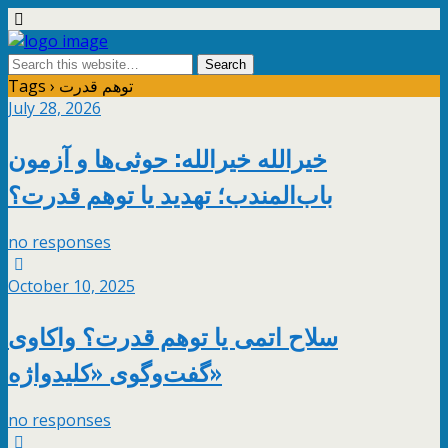
Tags › توهم قدرت
July 28, 2026
خیرالله خیرالله: حوثی‌ها و آزمون
باب‌المندب؛ تهدید یا توهم قدرت؟
no responses
October 10, 2025
سلاح اتمی یا توهم قدرت؟ واکاوی
گفت‌وگوی «کلیدواژه»
no responses