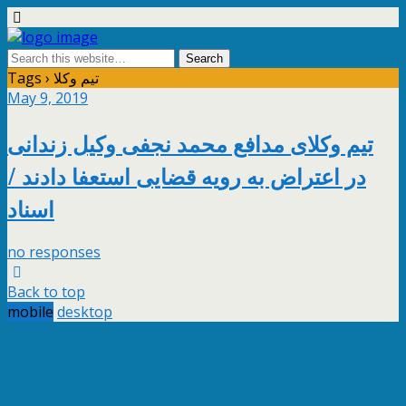
Tags › تیم وکلا
May 9, 2019
تیم وکلای مدافع محمد نجفی وکیل زندانی
در اعتراض به رویه قضایی استعفا دادند /
اسناد
no responses
Back to top
mobile
desktop