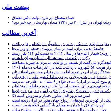
نهضت ملی
ضیاء مصباح: در باره دولت دکتر مصدق
۱ میدان بهارستان چه خبر بود؟
آخرین مطالب
رضایت اولیای دم؛ یک زندانی در میاندوآب از اعدام رهایی یافت
جامعهٔ مدنی ایران: امید در میان ترومای جمعی و ویرانی‌ها
رگبار پراکنده در نیمه شمالی استان تهران تا شنبه
جه‌گرم می‌گفت از تسلط بر تو لذت می‌برم به همراه مصاحبه
ده در اعتراضات دی‌ماه ۱۴۰۴
سختگیری ایران در تمدید اقامت هنرمندان موسیقی افغانستان
 باد شدید و رعد و برق در برخی نقاط کشور طی روزهای آتی
موج گرما در ایران؛ دمای هوا در ۶استان به ۵۰درجه می‌رسد
بطه، تهدیدی برای طبیعت ایران/ آغاز برخورد قاطع با متخلفان
ی که خودش را اعدام کردند و فرزندش را سپردند به زندان‌بان‌ها
35 امین سالروز قتل شاپور بختیار و سروش کتیبه
یکی از کهن‌ترین آیین‌های ازدواج جهان هنوز در ایران زنده است
تهران: توافق با عمان به معنای بازگشایی تنگه هرمز نیست
خبر «وخامت حال» مجتبی خامنه‌ای در بالاترین سطوح نظام