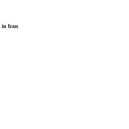
y
in
Iran