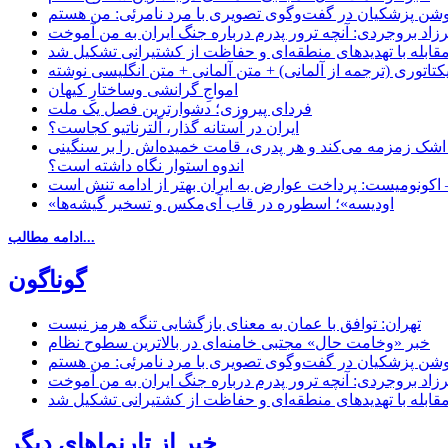
زاد بروجردی: آنچه ترور پدرم درباره جنگ ایران به من آموخت
مقابله با تهدیدهای منطقه‌ای و حفاظت از کشتیرانی تشکیل شد
یکتاتوری (ترجمه از آلمانی) + متن آلمانی + متن انگلیسی نوشته
‌امواجِ گرانشی وساختارِ کیهان
فردای پیروزی؛ دشوارترین فصل یک ملت
ایران در آستانه گذار، آلترناتیو کجاست؟
 اشک زمزمه می‌کند و هر پدری، قامت خمیده‌اش را بر سنگینی
اندوه استوار نگاه داشته است؟
 اکونومیست: پرداخت عوارض به ایران بهتر از ادامه تنش است
«اودیسه»؛ اسطوره در قاب آی‌مکس و تسخیر گیشه‌ها
ادامه مطالب...
گوناگون
تهران: توافق با عمان به معنای بازگشایی تنگه هرمز نیست
خبر «وخامت حال» مجتبی خامنه‌ای در بالاترین سطوح نظام
زاد بروجردی: آنچه ترور پدرم درباره جنگ ایران به من آموخت
مقابله با تهدیدهای منطقه‌ای و حفاظت از کشتیرانی تشکیل شد
خبر از تارنماهای دیگر