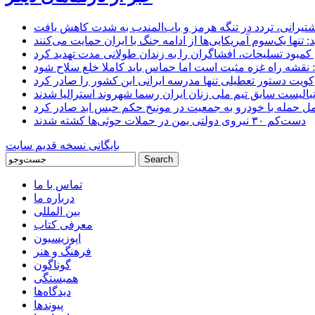
 کشتیرانی، تردد در تنگه هرمز و باب‌المندب به شدت کاهش یافت
تنها یک‌سوم آمریکایی‌ها از ادامه جنگ با ایران حمایت می‌کنند
کمبود تسلیحات، افشاگران را به زندان طولانی مدت تهدید کرد
 نقشه راه غزه مثبت است اما حماس باید کاملا خلع سلاح شود
کویت دستور تعطیلی تنها مدرسه ایرانی این کشور را صادر کرد
بالیست سابق تیم ملی زنان ایران رسما شهروند استرالیا شدند
مل حمله با خودرو به جمعیت در مونیخ حکم حبس ابد صادر کرد
دست‌کم ۳۰ نیروی دولتی یمن در حملات حوثی‌ها کشته شدند
بایگانی نسخه قدیم سایت
تماس با ما
درباره ما
بین المللی
معرفی کتاب
اپوزیسیون
فرهنگ و هنر
گوناگون
همبستگی
دیدگاه‌ها
پیوندها