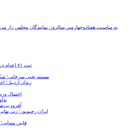
به مناسبت هفتادوچهارمین سالروز: نمایندگان مجلس زار می‌زدند/ تهران در آتش؛ ۳۰ تیر ۳۳۱
ثبت ۷۱ اعدام در ژوئیه؛ شمار اعدام‌ها در سال ۲۰۲۶ به دست‌کم ۴۴۴ نفر رسید
مستند یحیی سرخانی؛ شکن
زندان اردبیل؛ احراز هویت ۵۴ شهروند بازداشت‌ش
احتمال وزش
تداوم 
آفرود بی‌ضا
ایران رحیم‌پور؛ زنی بهای
قابین مندایی؛ 