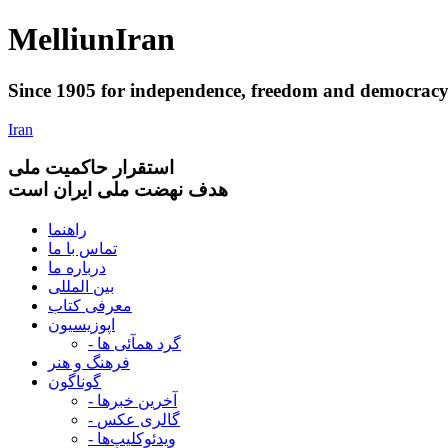
Melliun
Iran
Since 1905 for
independence
,
freedom
and
democrac
Iran
استقرار
حاکميت ملی
هدف نهضت ملی ایران است
راهنما
تماس با ما
درباره ما
بین المللی
معرفی کتاب
اپوزیسیون
- گرد همآئی ها
فرهنگ و هنر
گوناگون
- آخرین خبرها
- گالری عکس
- ویدئوکلیپ‌ها