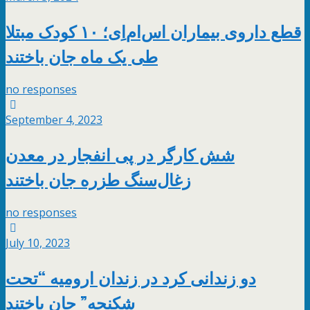
قطع داروی بیماران اس‌ام‌اِی؛ ۱۰ کودک مبتلا
طی یک ماه جان باختند
no responses
September 4, 2023
شش کارگر در پی انفجار در معدن
زغال‌سنگ طزره جان باختند
no responses
July 10, 2023
دو زندانی کرد در زندان ارومیه “تحت
شکنجه” جان باختند