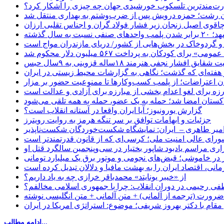
ت‌مندترین تلسکوپ خورشیدی جهان چه چیزی را آشکار کرد؟
ان رشت؛ حمزه درویش پس از ضرب‌وشتم به بهداری منتقل شد
اقوی اصیل زنجان زیر فشار فولاد گران و اجناس تقلبی ارزان
ب واحدهای صنفی نسبت به سال گذشته
 و گردوخاک در بخش‌هایی از کشور/ دریای مازندران مواج است
ای کودکان به پرداخت ۵۶۷ میلیون دلار محکوم شد
یق افشار نجفی هنرمند ۱۸ساله قزوینی به ۹سال حبس
 هفته‌ای که گذشت؛ نگاهی به گزارشات محیط زیستی در ایران
ان اعتراضات؛ از پلمب کسب‌وکارها تا ممنوعیت حضور بر مزار
رزه برای لغو اعدام بخشی از مبارزه برای آزادی و عدالت است
اکستان امضا شد؛ حمله به یک عضو، حمله به همه تلقی می‌شود
گزارش یورونیوز؛ آیا ایران واقعا در آستانه انقلاب است؟
جزئیات و ابهامات توافق بر سر تنگه هرمز به روایت رویترز
میر طاهری – ایران: نمایشگاه شکست‌خوردگان شکست‌ناپذیر
شورای عالی امنیت ملی؛ کرسی‌ای که از قانون قدرتمندتر است
اری مراسم یادبود شاپور بختیار در سی‌وپنجمین سالگرد قتل او
در خاموشی؛ قبض‌های نجومی و موتور برق یک میلیارد تومانی
نی، اقتصاد ایران را به بهشت مافیا و دلالان تبدیل کرده است
از «خیبر یونایتد» محمدباقر خرازی چه به یاد داریم؟
 رحیمی در دوران انقلاب: چرا با جمهوری اسلامی مخالفم؟
رورت (ترجمه از آلمانی) + متن آلمانی + متن انگلیسی نوشته
قام با دکتر بهروز شریفی؛ موضوع: استراتژی امریکا در ایران
ادامه مطالب...