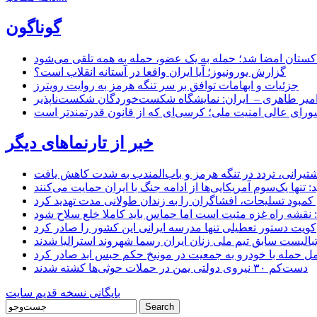
گوناگون
اکستان امضا شد؛ حمله به یک عضو، حمله به همه تلقی می‌شود
گزارش یورونیوز؛ آیا ایران واقعا در آستانه انقلاب است؟
جزئیات و ابهامات توافق بر سر تنگه هرمز به روایت رویترز
میر طاهری – ایران: نمایشگاه شکست‌خوردگان شکست‌ناپذیر
شورای عالی امنیت ملی؛ کرسی‌ای که از قانون قدرتمندتر است
خبر از تارنماهای دیگر
 کشتیرانی، تردد در تنگه هرمز و باب‌المندب به شدت کاهش یافت
تنها یک‌سوم آمریکایی‌ها از ادامه جنگ با ایران حمایت می‌کنند
کمبود تسلیحات، افشاگران را به زندان طولانی مدت تهدید کرد
 نقشه راه غزه مثبت است اما حماس باید کاملا خلع سلاح شود
کویت دستور تعطیلی تنها مدرسه ایرانی این کشور را صادر کرد
بالیست سابق تیم ملی زنان ایران رسما شهروند استرالیا شدند
مل حمله با خودرو به جمعیت در مونیخ حکم حبس ابد صادر کرد
دست‌کم ۳۰ نیروی دولتی یمن در حملات حوثی‌ها کشته شدند
بایگانی نسخه قدیم سایت