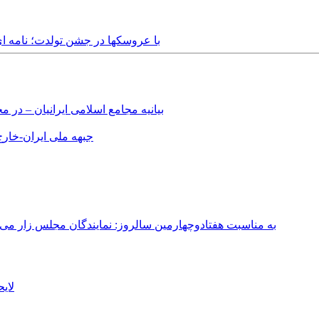
Tuesday, 20th December, 2016 - با عروسکها در جشن
بیانیه مجامع اسلامی ایرانیان – د
جبهه ملی ایران-خارج 
به مناسبت هفتادوچهارمین سالروز: نمایندگان مجلس زار می‌زدند/ تهران در آتش؛ ۳۰ تیر ۳۳۱
لای