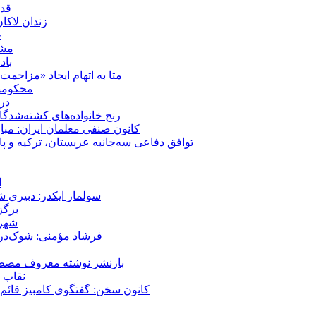
قدر
زندان لاک
چ
مشهد؛ ۲۰ برابر شدن پلم
باد
متا به اتهام ایجاد «مزاحمت عمومی» بر
محکومیت شقا
در
رنج خانواده‌های کشته‌شدگ
کانون صنفی معلمان ایران: مبا
توافق دفاعی سه‌جانبه عربستان، ترکیه و پ
ا
سولماز ایکدر: دبیری 
برگز
شهر 
فرشاد مؤمنی: شوک‌درما
بازنشر نوشته معروف مصطفی
نقاب ض
کانون سخن: گفتگوی کامبیز قائم م