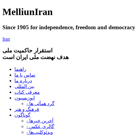
Melliun
Iran
Since 1905 for
independence
,
freedom
and
democrac
Iran
استقرار
حاکميت ملی
هدف نهضت ملی ایران است
راهنما
تماس با ما
درباره ما
بین المللی
معرفی کتاب
اپوزیسیون
- گرد همآئی ها
فرهنگ و هنر
گوناگون
- آخرین خبرها
- گالری عکس
- ویدئوکلیپ‌ها