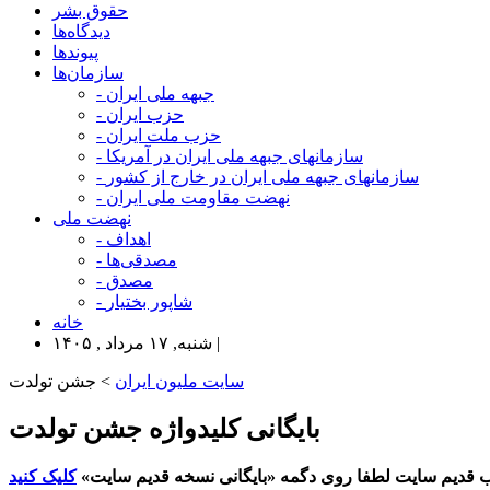
حقوق بشر
دیدگاه‌ها
پیوندها
سازمان‌ها
- جبهه ملی ایران
- حزب ایران
- حزب ملت ایران
- سازمانهای جبهه ملی ایران در آمریکا
- سازمانهای جبهه ملی ایران در خارج از کشور
- نهضت مقاومت ملی ایران
نهضت ملی
- اهداف
- مصدقی‌ها
- مصدق
- شاپور بختیار
خانه
شنبه, ۱۷ مرداد , ۱۴۰۵ |
سایت ملیون ایران
> جشن تولدت
بایگانی کلیدواژه جشن تولدت
 قدیم سایت لطفا روی دگمه «بایگانی نسخه قدیم سایت»
کلیک کنید