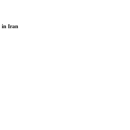
y
in
Iran