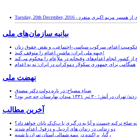
 تولدت؛ نامه ای از همسر مریم اکبری منفرد
بیانیه سازمان‌های ملی
ر محکومیت اعدام، سرکوب سیاسی–اجتماعی، و نقض حقوق زنان
جبهه ملی ایران: ماشین اعدام را متوقف کنید!
از کشور انجام اعدام‌های وقیحانه در ملأِعام را محکوم می‌کند
همگامی برای جمهوری سکولار دموکرات در ایران: نه به اعدام
نهضت ملی
ضیاء مصباح: در باره دولت دکتر مصدق
۱ میدان بهارستان چه خبر بود؟
آخرین مطالب
حه صلح ترکیه چیست و آیا به درگیری با پ‌ک‌ک پایان خواهد داد؟
دو زندانی در زندان های اردبیل و دزفول اعدام شدند
رگبار پراکنده در نیمه شمالی استان تهران تا شنبه