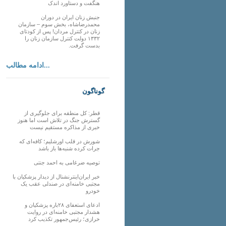
هنگفت و دستاورد اندک
جنبش زنان ایران در دوران
محمدرضاشاه، بخش سوم – سازمان
زنان در کنترل مردان! پس از کودتای
۱۳۳۲ دولت کنترل سازمان زنان را
بدست گرفت.
ادامه مطالب...
گوناگون
قطر: کل منطقه برای جلوگیری از
گسترش جنگ در تلاش است اما هنوز
خبری از مذاکره مستقیم نیست
شورش در قلب اورشلیم؛ کافه‌ای که
جرات کرده شنبه‌ها باز باشد
توصیه ضرغامی به احمد جنتی
خبر ایران‌اینترنشنال از دیدار پزشکیان با
مجتبی خامنه‌ای در صندلی عقب یک
خودرو
ادعای استعفای ۲۸باره پزشکیان و
هشدار مجتبی خامنه‌ای در روایت
خرازی؛ رئیس‌جمهور تکذیب کرد