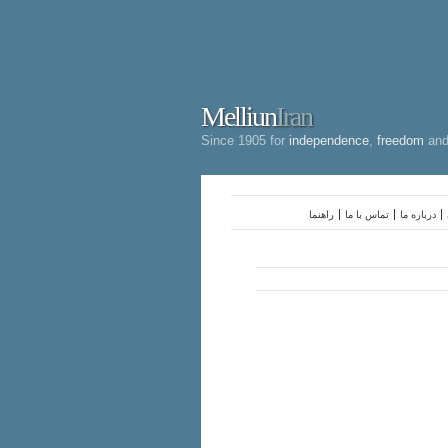
Melliun
Iran
Since 1905 for
independence
,
freedom
an
درباره ما
تماس با ما
راهنما