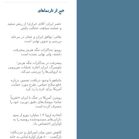
خبر از تارنماهای
دیگر
عصر ایران: آقای خرازی! از ریش سفید
و عمامه سیاهت خجالت بکش
بقائی: توافق ایران و عمان در مرحله
بررسی و تدوین نهایی است
روبیو: مذاکرات تنگه هرمز پیشرفت
داشته، ولی نهایی نشده است
پیشرفت در مذاکرات تنگه هرمز؛
بلومبرگ: ایران اجازه عملیات مین‌روبی
به اروپایی‌ها را بررسی می‌کند
نتانیاهو با وجود دریافت تضمین درباره
خلع سلاح حماس، طرح مورد حمایت
آمریکا برای غزه را رد کرد
رویترز: آمریکا در جنگ با ایران «تقریباً
تمام» موشک‌های دقیق دوربرد خود را
مصرف کرده است
اتحادیه اروپا ۱.۴ میلیارد یورو از سود
دارایی‌های مسدودشده روسیه را به
اوکراین ‏اختصاص داد
کاهش تنش میان اسرائیل و حزب‌الله؛
بازگشت ۸۰۰ هزار آوارۀ لبنانی به خانه‌