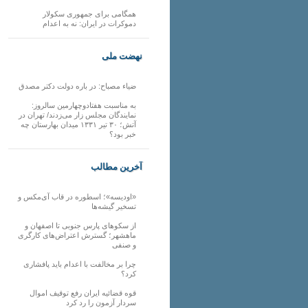
همگامی برای جمهوری سکولار
دموکرات در ایران: نه به اعدام
نهضت ملی
ضیاء مصباح: در باره دولت دکتر مصدق
به مناسبت هفتادوچهارمین سالروز:
نمایندگان مجلس زار می‌زدند/ تهران در
آتش؛ ۳۰ تیر ۱۳۳۱ میدان بهارستان چه
خبر بود؟
آخرین مطالب
«اودیسه»؛ اسطوره در قاب آی‌مکس و
تسخیر گیشه‌ها
از سکوهای پارس جنوبی تا اصفهان و
ماهشهر؛ گسترش اعتراض‌های کارگری
و صنفی
چرا بر مخالفت با اعدام باید پافشاری
کرد؟
قوه قضائیه ایران رفع توقیف اموال
سردار آزمون را رد کرد