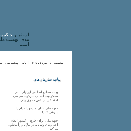
استقرار
حاکميت
هدف نهضت ملی 
است
پنجشنبه, ۱۵ مرداد , ۱۴۰۵ |
خانه
نهضت ملی
سا
بیانیه سازمان‌های
ملی
بیانیه مجامع اسلامی ایرانیان – در
محکومیت اعدام، سرکوب سیاسی–
اجتماعی، و نقض حقوق زنان
جبهه ملی ایران: ماشین اعدام را
متوقف کنید!
جبهه ملی ایران-خارج از کشور انجام
اعدام‌های وقیحانه در ملأِعام را محکوم
می‌کند