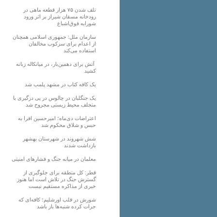
تلف شدن ۷۵ هزار قطعه ماهی در
رودخانه مسقان شیراز بر اثر ورود
شورابه فوق‌اشباع
سازمان ملل: جمهوری اسلامی همچنان
از اعدام برای سرکوب مخالفان
استفاده می‌کند
آتش برای دهمین‌بار، در میانکاله زبانه
کشید
یک کافه کتاب در مشهد پلمب شد
یک جنگلبان در چالوس در پی درگیری با
متخلف محیط زیستی مجروح شد
اعتراضات دی‌ماه؛ امیرحسین افرا به
حبس و شلاق محکوم شد
شش شهروند در شهرستان بهشهر
بازداشت شدند
معلمان در میانه جنگ و فشارهای امنیتی
قطر: کل منطقه برای جلوگیری از
گسترش جنگ در تلاش است اما هنوز
خبری از مذاکره مستقیم نیست
شورش در قلب اورشلیم؛ کافه‌ای که
جرات کرده شنبه‌ها باز باشد