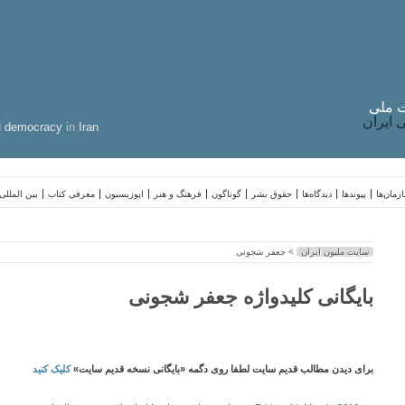
 ملی
ایران
d
democracy
in
Iran
زمان‌ها
پیوندها
دیدگاه‌ها
حقوق بشر
گوناگون
فرهنگ و هنر
اپوزیسیون
معرفی کتاب
بین المللی
سایت ملیون ایران
> جعفر شجونی
بایگانی کلیدواژه جعفر شجونی
برای دیدن مطالب قدیم سایت لطفا روی دگمه «بایگانی نسخه قدیم سایت»
کلیک کنید