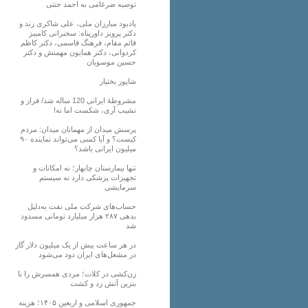
توصیه ضرغامی به احمد جنتی
یادبود مبارزان ملی، علی شاکری زند و
دکتر پرویز داورپناه: سخنرانی کامبیز
قائم مقام، فرهنگ قاسمی، دکتر کاظم
کردوانی، دکتر همایون مهمنش و دکتر
حسین موسویان
شاپور بختیار
مشروطۀ ایرانی 120 ساله شد/ فراز و
نشیب آری، شکست اما نه!
پرسش میدان از مهمانان میدان: مردم
کیست؟ و آیا کسی می‌تواند نماینده ۹۰
میلیون ایرانی باشد؟
تنها بیمارستان چابهار؛ نه امکانات و
تجهیزات پزشکی دارد نه سیستم
سرمایشی
حساب‌های شرکت ملی نفت به‌دلیل
بدهی ۲۸۷ هزار میلیارد تومانی مسدود
شد
در هر ساعت بیش از یک میلیون دلار گاز
در مشعل‌های ایران دود می‌شود
زن‌کشی در کلات؛ مردی همسرش را با
بنزین آتش زد و کشت
جمهوری اسلامی و اربعین ۱۴۰۵؛ هزینه