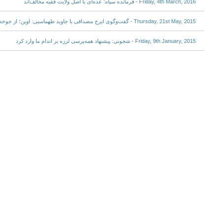
Friday, 4th March, 2016 - فرمانده سپاه: عده‌ای با اصل ولایت فقیه مخالف‌اند
Thursday, 21st May, 2015 - گفت‌وگوی ایرج مصداقی با جاوید طهماسبی: اوین؛ از جوخه‌‌ اعدام لاجوردی تا پارک قالیباف و لاریجانی
Friday, 9th January, 2015 - شجونی: پیشنهاد همه‌پرسی لرزه بر اندام ما وارد کرد