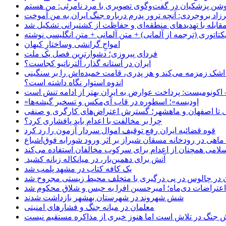
زاد بروجردی: آنچه ترور پدرم درباره جنگ ایران به من آموخت
مقابله با تهدیدهای منطقه‌ای و حفاظت از کشتیرانی تشکیل شد
یکتاتوری (ترجمه از آلمانی) + متن آلمانی + متن انگلیسی نوشته
‌امواجِ گرانشی وساختارِ کیهان
فردای پیروزی؛ دشوارترین فصل یک ملت
ایران در آستانه گذار، آلترناتیو کجاست؟
 اشک زمزمه می‌کند و هر پدری، قامت خمیده‌اش را بر سنگینی
اندوه استوار نگاه داشته است؟
 اکونومیست: پرداخت عوارض به ایران بهتر از ادامه تنش است
«اودیسه»؛ اسطوره در قاب آی‌مکس و تسخیر گیشه‌ها
 تا اصفهان و ماهشهر؛ گسترش اعتراض‌های کارگری و صنفی
چرا بر مخالفت با اعدام باید پافشاری کرد؟
قوه قضائیه ایران رفع توقیف اموال سردار آزمون را رد کرد
امی همچنان از اعدام برای سرکوب مخالفان استفاده می‌کند
آتش برای دهمین‌بار، در میانکاله زبانه کشید
یک کافه کتاب در مشهد پلمب شد
ن در چالوس در پی درگیری با متخلف محیط زیستی مجروح شد
اعتراضات دی‌ماه؛ امیرحسین افرا به حبس و شلاق محکوم شد
شش شهروند در شهرستان بهشهر بازداشت شدند
معلمان در میانه جنگ و فشارهای امنیتی
 جنگ در تلاش است اما هنوز خبری از مذاکره مستقیم نیست