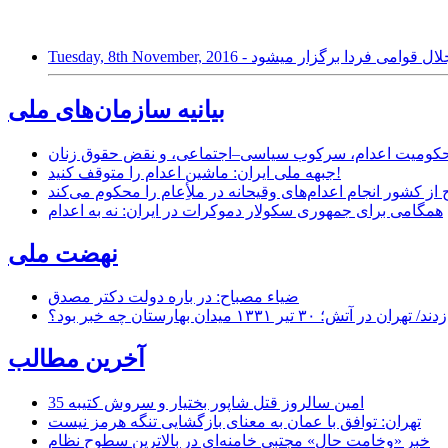
 به اتهامات اجلال قوامی فردا برگزار میشود
بیانیه سازمان‌های ملی
ر محکومیت اعدام، سرکوب سیاسی–اجتماعی، و نقض حقوق زنان
جبهه ملی ایران: ماشین اعدام را متوقف کنید!
از کشور انجام اعدام‌های وقیحانه در ملأِعام را محکوم می‌کند
همگامی برای جمهوری سکولار دموکرات در ایران: نه به اعدام
نهضت ملی
ضیاء مصباح: در باره دولت دکتر مصدق
۱ میدان بهارستان چه خبر بود؟
آخرین مطالب
35 امین سالروز قتل شاپور بختیار و سروش کتیبه
تهران: توافق با عمان به معنای بازگشایی تنگه هرمز نیست
خبر «وخامت حال» مجتبی خامنه‌ای در بالاترین سطوح نظام