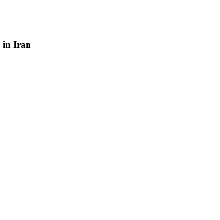
y
in
Iran