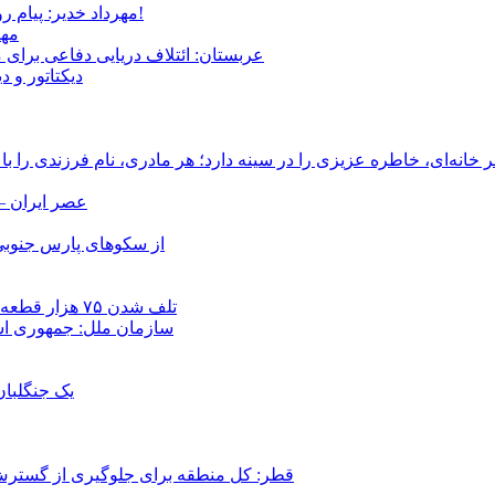
مهرداد خدیر: پیام روشن پزشکیان در گفت‌و‌گوی تصویری با مرد نامرئی: من هستم!
مهر
عربستان: ائتلاف دریایی دفاعی برای 
دیکتاتور و د
انه‌ای، خاطره عزیزی را در سینه دارد؛ هر مادری، نام فرزندی را با
عصر ایران –
از سکوهای پارس جنوبی
تلف شدن ۷۵ هزار قطعه ماهی در رودخانه مسقان شیراز بر اثر ورود شورابه فوق‌اشباع
سازمان ملل: جمهوری اسل
یک جنگلبا
قطر: کل منطقه برای جلوگیری از گسترش