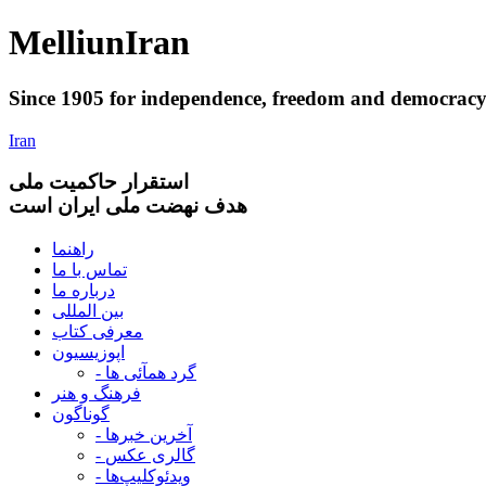
Melliun
Iran
Since 1905 for
independence
,
freedom
and
democrac
Iran
استقرار
حاکميت ملی
هدف نهضت ملی ایران است
راهنما
تماس با ما
درباره ما
بین المللی
معرفی کتاب
اپوزیسیون
- گرد همآئی ها
فرهنگ و هنر
گوناگون
- آخرین خبرها
- گالری عکس
- ویدئوکلیپ‌ها