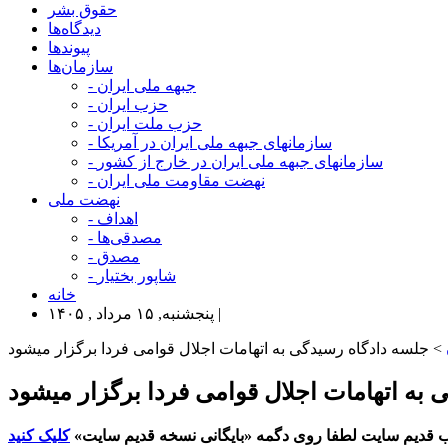
حقوق بشر
دیدگاه‌ها
پیوندها
سازمان‌ها
- جبهه ملی ایران
- حزب ایران
- حزب ملت ایران
- سازمانهای جبهه ملی ایران در آمریکا
- سازمانهای جبهه ملی ایران در خارج از کشور
- نهضت مقاومت ملی ایران
نهضت ملی
- اهداف
- مصدقی‌ها
- مصدق
- شاپور بختیار
خانه
پنجشنبه, ۱۵ مرداد , ۱۴۰۵ |
> جلسه دادگاه رسیدگی به اتهامات اجلال قوامی فردا برگزار میشود
 به اتهامات اجلال قوامی فردا برگزار میشود
 قدیم سایت لطفا روی دگمه «بایگانی نسخه قدیم سایت»
کلیک کنید