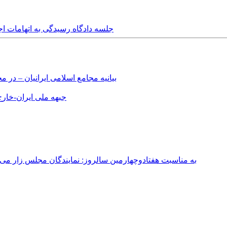
Tuesday, 8th November, 2016 - جلسه دادگاه رسیدگی
بیانیه مجامع اسلامی ایرانیان – د
جبهه ملی ایران-خارج 
به مناسبت هفتادوچهارمین سالروز: نمایندگان مجلس زار می‌زدند/ تهران در آتش؛ ۳۰ تیر ۳۳۱