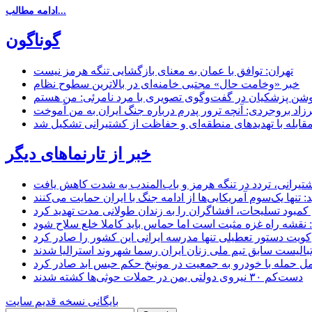
ادامه مطالب...
گوناگون
تهران: توافق با عمان به معنای بازگشایی تنگه هرمز نیست
خبر «وخامت حال» مجتبی خامنه‌ای در بالاترین سطوح نظام
زاد بروجردی: آنچه ترور پدرم درباره جنگ ایران به من آموخت
مقابله با تهدیدهای منطقه‌ای و حفاظت از کشتیرانی تشکیل شد
خبر از تارنماهای دیگر
 کشتیرانی، تردد در تنگه هرمز و باب‌المندب به شدت کاهش یافت
تنها یک‌سوم آمریکایی‌ها از ادامه جنگ با ایران حمایت می‌کنند
کمبود تسلیحات، افشاگران را به زندان طولانی مدت تهدید کرد
 نقشه راه غزه مثبت است اما حماس باید کاملا خلع سلاح شود
کویت دستور تعطیلی تنها مدرسه ایرانی این کشور را صادر کرد
بالیست سابق تیم ملی زنان ایران رسما شهروند استرالیا شدند
مل حمله با خودرو به جمعیت در مونیخ حکم حبس ابد صادر کرد
دست‌کم ۳۰ نیروی دولتی یمن در حملات حوثی‌ها کشته شدند
بایگانی نسخه قدیم سایت