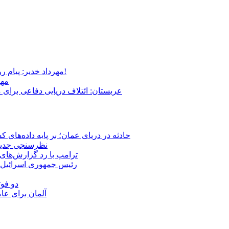
مهرداد خدیر: پیام روشن پزشکیان در گفت‌و‌گوی تصویری با مرد نامرئی: من هستم!
مهر
عربستان: ائتلاف دریایی دفاعی برای 
حادثه در دریای عمان؛ بر پایه داده‌های
نظرسنجی جدید: 
ترامپ با رد گزارش‌های 
رئیس‌ جمهوری اسرائیل:
دو فوت
آلمان برای عا