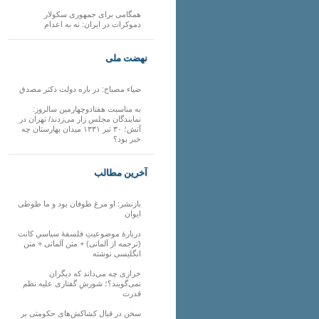
همگامی برای جمهوری سکولار
دموکرات در ایران: نه به اعدام
نهضت ملی
ضیاء مصباح: در باره دولت دکتر مصدق
به مناسبت هفتادوچهارمین سالروز:
نمایندگان مجلس زار می‌زدند/ تهران در
آتش؛ ۳۰ تیر ۱۳۳۱ میدان بهارستان چه
خبر بود؟
آخرین مطالب
بازنشر: او مرغ طوفان بود و ما طوطی
ایوان
دربارهٔ موضوعیتِ فلسفهٔ سیاسیِ کانت
(ترجمه از آلمانی) + متن آلمانی + متن
انگلیسی نوشته
خرازی چه می‌داند که دیگران
نمی‌گویند؟؛ شورشِ گفتاری علیه نظم
قدرت
سخن در قبال کشاکش‌های حکومتی بر