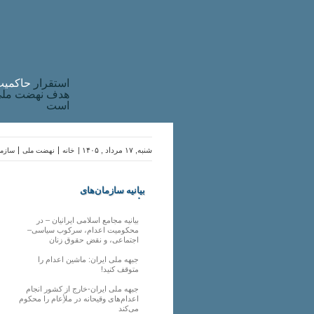
استقرار
حاکميت
هدف نهضت ملی 
است
شنبه, ۱۷ مرداد , ۱۴۰۵ |
خانه
نهضت ملی
سازما
بیانیه سازمان‌های
ملی
بیانیه مجامع اسلامی ایرانیان – در
محکومیت اعدام، سرکوب سیاسی–
اجتماعی، و نقض حقوق زنان
جبهه ملی ایران: ماشین اعدام را
متوقف کنید!
جبهه ملی ایران-خارج از کشور انجام
اعدام‌های وقیحانه در ملأِعام را محکوم
می‌کند