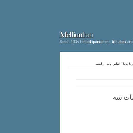
Melliun
Iran
Since 1905 for
independence
,
freedom
an
رباره ما
تماس با ما
راهنما
مات سه