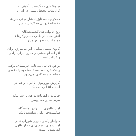
در هفته‌ای که گذشت؛ نگاهی به
گزارشات محیط زیستی در ایران
محکومیت شقایق افشار نجفی هنرمند
۱۸ساله قزوینی به ۹سال حبس
رنج خانواده‌های کشته‌شدگان
اعتراضات؛ از پلمب کسب‌وکارها تا
ممنوعیت حضور بر مزار
کانون صنفی معلمان ایران: مبارزه برای
لغو اعدام بخشی از مبارزه برای آزادی
و عدالت است
توافق دفاعی سه‌جانبه عربستان، ترکیه
و پاکستان امضا شد؛ حمله به یک عضو،
حمله به همه تلقی می‌شود
گزارش یورونیوز؛ آیا ایران واقعا در
آستانه انقلاب است؟
جزئیات و ابهامات توافق بر سر تنگه
هرمز به روایت رویترز
امیر طاهری – ایران: نمایشگاه
شکست‌خوردگان شکست‌ناپذیر
سولماز ایکدر: دبیری شورای عالی
امنیت ملی؛ کرسی‌ای که از قانون
قدرتمندتر است