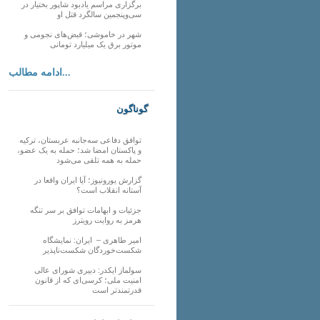
برگزاری مراسم یادبود شاپور بختیار در
سی‌وپنجمین سالگرد قتل او
شهر در خاموشی؛ قبض‌های نجومی و
موتور برق یک میلیارد تومانی
ادامه مطالب...
گوناگون
توافق دفاعی سه‌جانبه عربستان، ترکیه
و پاکستان امضا شد؛ حمله به یک عضو،
حمله به همه تلقی می‌شود
گزارش یورونیوز؛ آیا ایران واقعا در
آستانه انقلاب است؟
جزئیات و ابهامات توافق بر سر تنگه
هرمز به روایت رویترز
امیر طاهری – ایران: نمایشگاه
شکست‌خوردگان شکست‌ناپذیر
سولماز ایکدر: دبیری شورای عالی
امنیت ملی؛ کرسی‌ای که از قانون
قدرتمندتر است