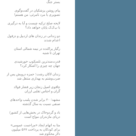
بستر جنگ
پیام روشن پزشکیان در گفت‌و‌گوی
تصویری با مرد نامرئی: من هستم!
لایحه صلح ترکیه چیست و آیا به درگیری
با پ‌ک‌ک پایان خواهد داد؟
دو زندانی در زندان های اردبیل و دزفول
اعدام شدند
رگبار پراکنده در نیمه شمالی استان
تهران تا شنبه
قدرت‌مندترین تلسکوپ خورشیدی
جهان چه چیزی را آشکار کرد؟
زندان لاکان رشت؛ حمزه درویش پس از
ضرب‌وشتم به بهداری منتقل شد
چاقوی اصیل زنجان زیر فشار فولاد
گران و اجناس تقلبی ارزان
مشهد؛ ۲۰ برابر شدن پلمب واحدهای
صنفی نسبت به سال گذشته
باد و گردوخاک در بخش‌هایی از کشور/
دریای مازندران مواج است
متا به اتهام ایجاد «مزاحمت عمومی»
برای کودکان به پرداخت ۵۶۷ میلیون
دلار محکوم شد