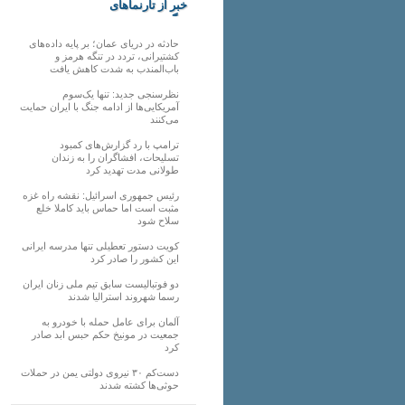
خبر از تارنماهای
دیگر
حادثه در دریای عمان؛ بر پایه داده‌های
کشتیرانی، تردد در تنگه هرمز و
باب‌المندب به شدت کاهش یافت
نظرسنجی جدید: تنها یک‌سوم
آمریکایی‌ها از ادامه جنگ با ایران حمایت
می‌کنند
ترامپ با رد گزارش‌های کمبود
تسلیحات، افشاگران را به زندان
طولانی مدت تهدید کرد
رئیس‌ جمهوری اسرائیل: نقشه راه غزه
مثبت است اما حماس باید کاملا خلع
سلاح شود
کویت دستور تعطیلی تنها مدرسه ایرانی
این کشور را صادر کرد
دو فوتبالیست سابق تیم ملی زنان ایران
رسما شهروند استرالیا شدند
آلمان برای عامل حمله با خودرو به
جمعیت در مونیخ حکم حبس ابد صادر
کرد
دست‌کم ۳۰ نیروی دولتی یمن در حملات
حوثی‌ها کشته شدند