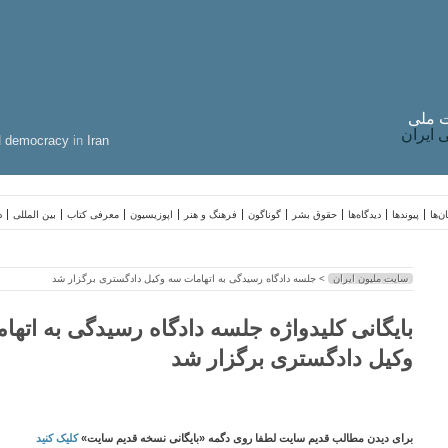
 ملی
ایران
d
democracy
in
Iran
ن‌ها
پیوندها
دیدگاه‌ها
حقوق بشر
گوناگون
فرهنگ و هنر
اپوزیسیون
معرفی کتاب
بین المللی
د
سایت ملیون ایران
> جلسه دادگاه رسیدگی به اتهامات سه وکیل دادگستری برگزار شد
بایگانی کلیدواژه جلسه دادگاه رسیدگی به اتها
وکیل دادگستری برگزار شد
برای دیدن مطالب قدیم سایت لطفا روی دگمه «بایگانی نسخه قدیم سایت»
کلیک کنید