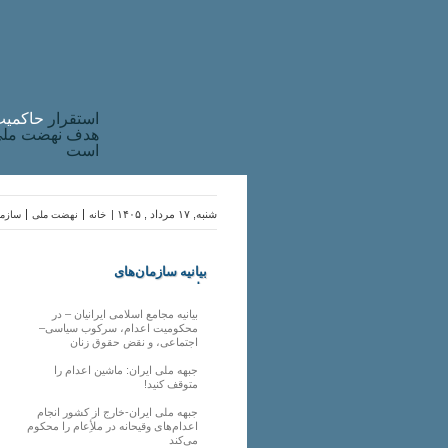
استقرار
حاکميت
هدف نهضت ملی 
است
شنبه, ۱۷ مرداد , ۱۴۰۵ |
خانه
نهضت ملی
سازما
بیانیه سازمان‌های
ملی
بیانیه مجامع اسلامی ایرانیان – در
محکومیت اعدام، سرکوب سیاسی–
اجتماعی، و نقض حقوق زنان
جبهه ملی ایران: ماشین اعدام را
متوقف کنید!
جبهه ملی ایران-خارج از کشور انجام
اعدام‌های وقیحانه در ملأِعام را محکوم
می‌کند