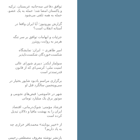
توافق دفاعی سه‌جانبه عربستان، ترکیه
و پاکستان امضا شد؛ حمله به یک عضو،
حمله به همه تلقی می‌شود
گزارش یورونیوز؛ آیا ایران واقعا در
آستانه انقلاب است؟
جزئیات و ابهامات توافق بر سر تنگه
هرمز به روایت رویترز
امیر طاهری – ایران: نمایشگاه
شکست‌خوردگان شکست‌ناپذیر
سولماز ایکدر: دبیری شورای عالی
امنیت ملی؛ کرسی‌ای که از قانون
قدرتمندتر است
برگزاری مراسم یادبود شاپور بختیار در
سی‌وپنجمین سالگرد قتل او
شهر در خاموشی؛ قبض‌های نجومی و
موتور برق یک میلیارد تومانی
فرشاد مؤمنی: شوک‌درمانی، اقتصاد
ایران را به بهشت مافیا و دلالان تبدیل
کرده است
از «خیبر یونایتد» محمدباقر خرازی چه
به یاد داریم؟
بازنشر نوشته معروف مصطفی رحیمی