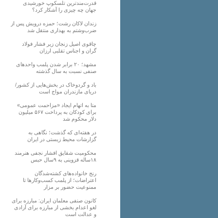
قدرت‌مندترین تلسکوپ خورشیدی
جهان چه چیزی را آشکار کرد؟
زندان لاکان رشت؛ حمزه درویش پس از
ضرب‌وشتم به بهداری منتقل شد
چاقوی اصیل زنجان زیر فشار فولاد
گران و اجناس تقلبی ارزان
مشهد؛ ۲۰ برابر شدن پلمب واحدهای
صنفی نسبت به سال گذشته
باد و گردوخاک در بخش‌هایی از کشور/
دریای مازندران مواج است
متا به اتهام ایجاد «مزاحمت عمومی»
برای کودکان به پرداخت ۵۶۷ میلیون
دلار محکوم شد
در هفته‌ای که گذشت؛ نگاهی به
گزارشات محیط زیستی در ایران
محکومیت شقایق افشار نجفی هنرمند
۱۸ساله قزوینی به ۹سال حبس
رنج خانواده‌های کشته‌شدگان
اعتراضات؛ از پلمب کسب‌وکارها تا
ممنوعیت حضور بر مزار
کانون صنفی معلمان ایران: مبارزه برای
لغو اعدام بخشی از مبارزه برای آزادی
و عدالت است