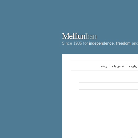
Melliun
Iran
Since 1905 for
independence
,
freedom
an
رباره ما
تماس با ما
راهنما