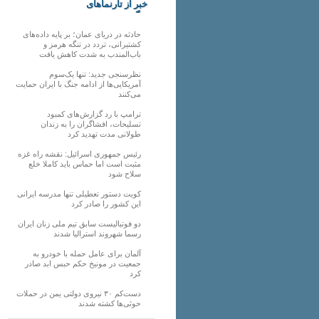
خبر از تارنماهای
دیگر
حادثه در دریای عمان؛ بر پایه داده‌های
کشتیرانی، تردد در تنگه هرمز و
باب‌المندب به شدت کاهش یافت
نظرسنجی جدید: تنها یک‌سوم
آمریکایی‌ها از ادامه جنگ با ایران حمایت
می‌کنند
ترامپ با رد گزارش‌های کمبود
تسلیحات، افشاگران را به زندان
طولانی مدت تهدید کرد
رئیس‌ جمهوری اسرائیل: نقشه راه غزه
مثبت است اما حماس باید کاملا خلع
سلاح شود
کویت دستور تعطیلی تنها مدرسه ایرانی
این کشور را صادر کرد
دو فوتبالیست سابق تیم ملی زنان ایران
رسما شهروند استرالیا شدند
آلمان برای عامل حمله با خودرو به
جمعیت در مونیخ حکم حبس ابد صادر
کرد
دست‌کم ۳۰ نیروی دولتی یمن در حملات
حوثی‌ها کشته شدند