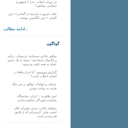
در دوران انقلاب: چرا با جمهوری
اسلامی مخالفم؟
نقاب ضرورت (ترجمه از آلمانی) + متن
آلمانی + متن انگلیسی نوشته
ادامه مطالب...
گوناگون
توافق دفاعی سه‌جانبه عربستان، ترکیه
و پاکستان امضا شد؛ حمله به یک عضو،
حمله به همه تلقی می‌شود
گزارش یورونیوز؛ آیا ایران واقعا در
آستانه انقلاب است؟
جزئیات و ابهامات توافق بر سر تنگه
هرمز به روایت رویترز
امیر طاهری – ایران: نمایشگاه
شکست‌خوردگان شکست‌ناپذیر
سولماز ایکدر: دبیری شورای عالی
امنیت ملی؛ کرسی‌ای که از قانون
قدرتمندتر است