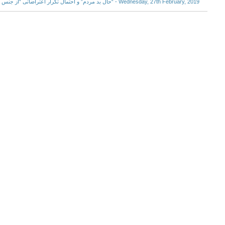
Wednesday, 27th February, 2019 - “حال بد مردم” و احتمال تکرار اعتراضاتی “از جنس دی‌ماه ۹۶”