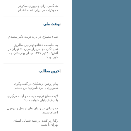
همگامی برای جمهوری سکولار
دموکرات در ایران: نه به اعدام
نهضت ملی
ضیاء مصباح: در باره دولت دکتر مصدق
به مناسبت هفتادوچهارمین سالروز:
نمایندگان مجلس زار می‌زدند/ تهران در
آتش؛ ۳۰ تیر ۱۳۳۱ میدان بهارستان چه
خبر بود؟
آخرین مطالب
پیام روشن پزشکیان در گفت‌و‌گوی
تصویری با مرد نامرئی: من هستم!
لایحه صلح ترکیه چیست و آیا به درگیری
با پ‌ک‌ک پایان خواهد داد؟
دو زندانی در زندان های اردبیل و دزفول
اعدام شدند
رگبار پراکنده در نیمه شمالی استان
تهران تا شنبه