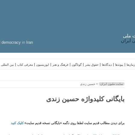
 ملی
ایران
d
democracy
in
Iran
مان‌ها
پیوندها
دیدگاه‌ها
حقوق بشر
گوناگون
فرهنگ و هنر
اپوزیسیون
معرفی کتاب
بین المللی
سایت ملیون ایران
> حسین زندی
بایگانی کلیدواژه حسین زندی
برای دیدن مطالب قدیم سایت لطفا روی دگمه «بایگانی نسخه قدیم سایت»
کلیک کنید