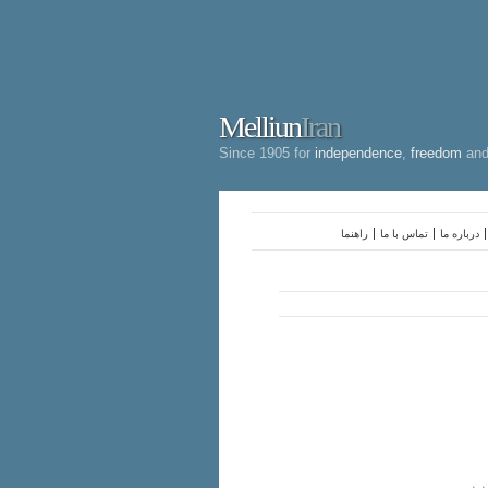
Melliun
Iran
Since 1905 for
independence
,
freedom
an
درباره ما
تماس با ما
راهنما