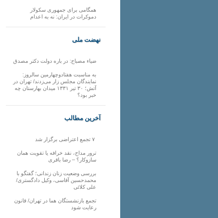
همگامی برای جمهوری سکولار
دموکرات در ایران: نه به اعدام
نهضت ملی
ضیاء مصباح: در باره دولت دکتر مصدق
به مناسبت هفتادوچهارمین سالروز:
نمایندگان مجلس زار می‌زدند/ تهران در
آتش؛ ۳۰ تیر ۱۳۳۱ میدان بهارستان چه
خبر بود؟
آخرین مطالب
۷ تجمع اعتراضی برگزار شد
ترور مداح، نقد خرافه یا تقویت همان
سازوکار؟ – رضا باقری
بررسی وضعیت زنان زندانی؛ گفتگو با
محمدحسین آقاسی، وکیل دادگستری/
علی کلائی
تجمع بازنشستگان هما در تهران/ قانون
رعایت شود