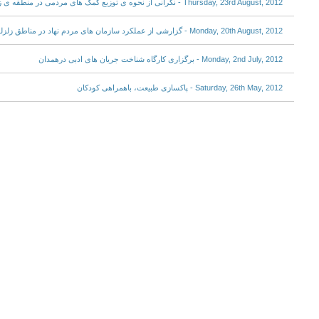
Thursday, 23rd August, 2012 - نگرانی از نحوه ی توزیع کمک های مردمی در منطقه ی زلزله زده
Monday, 20th August, 2012 - گزارشی از عملکرد سازمان های مردم نهاد در مناطق زلزله زده + عکس
Monday, 2nd July, 2012 - برگزاری کارگاه شناخت جریان های ادبی درهمدان
Saturday, 26th May, 2012 - پاکسازی طبیعت، باهمراهی کودکان