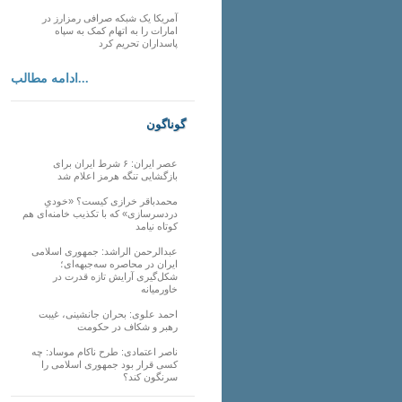
آمریکا یک شبکه صرافی رمزارز در
امارات را به اتهام کمک به سپاه
پاسداران تحریم کرد
ادامه مطالب...
گوناگون
عصر ایران: ۶ شرط ایران برای
بازگشایی تنگه هرمز اعلام شد
محمدباقر خرازی کیست؟ «خودیِ
دردسرسازی» که با تکذیب خامنه‌ای هم
کوتاه نیامد
عبدالرحمن الراشد: جمهوری اسلامی
ایران در محاصره سه‌جبهه‌ای؛
شکل‌گیری آرایش تازه قدرت در
خاورمیانه
احمد علوی: بحران جانشینی، غیبت
رهبر و شکاف در حکومت
ناصر اعتمادی: طرح ناکام موساد: چه
کسی قرار بود جمهوری اسلامی را
سرنگون کند؟