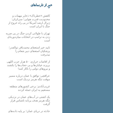
خبر از تارنماهای
دیگر
کاهش «خطرناک» ذخایر مهمات و
محدودیت قدرت هوایی؛ سی‌ان‌ان:
ژنرال ارشد آمریکا در پی راه خروج از
جنگ با ایران است
تهران با طولانی کردن جنگ در پی ضربه
زدن به ترامپ در انتخابات میان‌دوره‌ای
است
تایید خبر استعفای محمدباقر ذوالقدر؛
پزشکیان استعفای دبیر شعام را
نپذیرفت
از افاضات خرازی: ۵۰ هزار حزب اللهی
بریزند خیابان‌ها و بی حجاب‌ها را بکشند
و نیرو‌های دولتی را ناکار کنند!
عراقچی: توافق با عمان درباره مسیر
موقت تنگه هرمز نزدیک است
غریب‌آبادی: برخی کشورهای منطقه
مستقیم به ایران حمله کردند
یک کشتی در آب‌های عمان در نزدیکی
تنگه هرمز هدف پرتابه ناشناس قرار
گرفت
حادثه در دریای عمان؛ بر پایه داده‌های