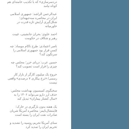
دردسرسازی» که با تکذیب خامنه‌ای هم
کوتاه نیامد
عبدالرحمن الراشد: جمهوری اسلامی
ایران در محاصره سه‌جبهه‌ای؛
شکل‌گیری آرایش تازه قدرت در
خاورمیانه
احمد علوی: بحران جانشینی، غیبت
رهبر و شکاف در حکومت
ناصر اعتمادی: طرح ناکام موساد: چه
کسی قرار بود جمهوری اسلامی را
سرنگون کند؟
حسین عرب: دریای خزر؛ مجلس چه
چیزی را قرار است تصویب کند؟
خروج یک میلیون کارگر از بازار کار
رسمی/ «نرخ بیکاری ۷ درصدی» واقعی
نیست
سخنگوی کمیسیون بهداشت مجلس:
حذف ارز دارو می‌تواند ۱۴۰۶ را به
«سال کشتار بیماران» تبدیل کند
یک هفته بدون بارگیری در خارک؛
فایننشال‌تایمز: محاصره آمریکا شریان
صادرات نفت ایران را بسته است
سنای آمریکا تحریم روسیه را تشدید و
تحریم ایران را تمدید کرد