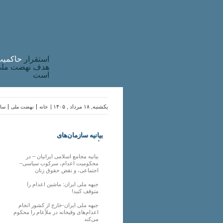
استقرار
حاکميت
هدف نهضت ملی 
است
یکشنبه, ۱۸ مرداد , ۱۴۰۵ |
خانه
نهضت ملی
ساز
بیانیه سازمان‌های
ملی
بیانیه مجامع اسلامی ایرانیان – در
محکومیت اعدام، سرکوب سیاسی–
اجتماعی، و نقض حقوق زنان
جبهه ملی ایران: ماشین اعدام را
متوقف کنید!
جبهه ملی ایران-خارج از کشور انجام
اعدام‌های وقیحانه در ملأِعام را محکوم
می‌کند