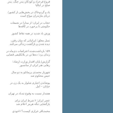
فروغ فرخزاد و کودکانِ بندرِ جنگ، بندرِ
صلح در ایتالیا
باد و گردوخاک در بخش‌هایی از کشور/
دریای مازندران مواج است
حجاب در ایران؛ از مدارا در تجمعات
حکومتی تا برخورد در کافه‌ها
وزش باد شدید در همه نقاط کشور
نسل معلق؛ ایرانیانی که میان رفتن،
دیده شدن و بازگشت زندگی می‌کنند
۱۵۹ بازداشت‌شده اعتراضات دی‌ماه در
زندان یزد؛ ده‌ها تن در بلاتکلیفی قضایی
گزارش| پایان اقتدار وزارت ارشاد؛
رهایی هنر ایران از سانسور
شهریار محمدی بریمانلو به دو سال
حبس محکوم شد
پوشاندن اجباری شلوار به یک زن در
خیابان – آمل
هشدار نسبت به وفوع تندباد در تهران
عصر ایران: ۶ شرط ایران برای
بازگشایی تنگه هرمز اعلام شد
محمدباقر خرازی کیست؟ «خودیِ