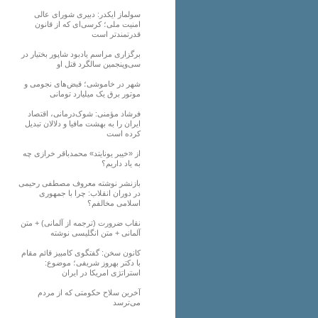
سولماز ایکدر: دبیری شورای عالی
امنیت ملی؛ کرسی‌ای که از قانون
قدرتمندتر است
برگزاری مراسم یادبود شاپور بختیار در
سی‌وپنجمین سالگرد قتل او
شهر در خاموشی؛ قبض‌های نجومی و
موتور برق یک میلیارد تومانی
فرشاد مؤمنی: شوک‌درمانی، اقتصاد
ایران را به بهشت مافیا و دلالان تبدیل
کرده است
از «خیبر یونایتد» محمدباقر خرازی چه
به یاد داریم؟
بازنشر نوشته معروف مصطفی رحیمی
در دوران انقلاب: چرا با جمهوری
اسلامی مخالفم؟
نقاب ضرورت (ترجمه از آلمانی) + متن
آلمانی + متن انگلیسی نوشته
کانون سخن: گفتگوی کامبیز قائم مقام
با دکتر بهروز شریفی؛ موضوع:
استراتژی امریکا در ایران
آخرین سلاح حکومتی که از مردم
می‌ترسد