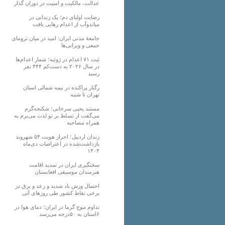
عدالت، مالکیت و امنیت در دوران گذار
رضایت اولیای دم؛ یک زندانی در
میاندوآب از اعدام رهایی یافت
جامعهٔ مدنی ایران: امید در میان ترومای
جمعی و ویرانی‌ها
ثبت ۷۱ اعدام در ژوئیه؛ شمار اعدام‌ها
در سال ۲۰۲۶ به دست‌کم ۴۴۴ نفر
رسید
رگبار پراکنده در نیمه شمالی استان
تهران تا شنبه
مستند یحیی سرخانی؛ شکنجه‌گرم
می‌گفت از تسلط بر تو لذت می‌برم به
همراه مصاحبه
زندان اردبیل؛ احراز هویت ۵۴ شهروند
بازداشت‌شده در اعتراضات دی‌ماه
۱۴۰۴
سختگیری ایران در تمدید اقامت
هنرمندان موسیقی افغانستان
احتمال وزش باد شدید و رعد و برق در
برخی نقاط کشور طی روزهای آتی
تداوم موج گرما در ایران؛ دمای هوا در
۶استان به ۵۰درجه می‌رسد