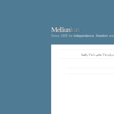
Melliun
Iran
Since 1905 for
independence
,
freedom
an
درباره ما
تماس با ما
راهنما