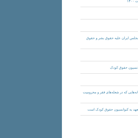
Thursday,  - رد طرح مخالفت با ازدواج دختران کمتر از ۱۳ سال: مجلس ایران علیه حقوق بشر و حقوق
چستان؛ کودکانه‌هایی که در شعله‌های فقر و محرومیت