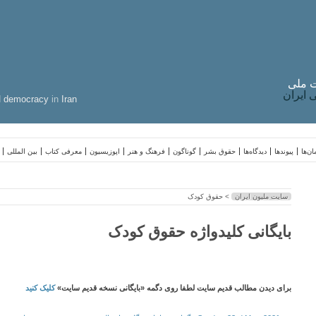
 ملی
ایران
d
democracy
in
Iran
ن‌ها
پیوندها
دیدگاه‌ها
حقوق بشر
گوناگون
فرهنگ و هنر
اپوزیسیون
معرفی کتاب
بین المللی
سایت ملیون ایران
> حقوق کودک
بایگانی کلیدواژه حقوق کودک
برای دیدن مطالب قدیم سایت لطفا روی دگمه «بایگانی نسخه قدیم سایت»
کلیک کنید