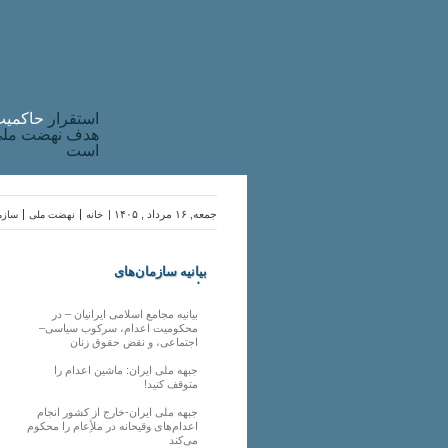
استقرار
حاکميت
هدف نهضت ملی 
است
جمعه, ۱۶ مرداد , ۱۴۰۵ |
خانه
نهضت ملی
سازما
بیانیه سازمان‌های
ملی
بیانیه مجامع اسلامی ایرانیان – در
محکومیت اعدام، سرکوب سیاسی–
اجتماعی، و نقض حقوق زنان
جبهه ملی ایران: ماشین اعدام را
متوقف کنید!
جبهه ملی ایران-خارج از کشور انجام
اعدام‌های وقیحانه در ملأِعام را محکوم
می‌کند