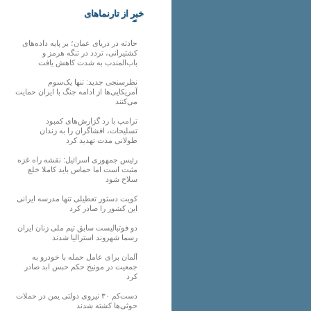
خبر از تارنماهای
دیگر
حادثه در دریای عمان؛ بر پایه داده‌های
کشتیرانی، تردد در تنگه هرمز و
باب‌المندب به شدت کاهش یافت
نظرسنجی جدید: تنها یک‌سوم
آمریکایی‌ها از ادامه جنگ با ایران حمایت
می‌کنند
ترامپ با رد گزارش‌های کمبود
تسلیحات، افشاگران را به زندان
طولانی مدت تهدید کرد
رئیس‌ جمهوری اسرائیل: نقشه راه غزه
مثبت است اما حماس باید کاملا خلع
سلاح شود
کویت دستور تعطیلی تنها مدرسه ایرانی
این کشور را صادر کرد
دو فوتبالیست سابق تیم ملی زنان ایران
رسما شهروند استرالیا شدند
آلمان برای عامل حمله با خودرو به
جمعیت در مونیخ حکم حبس ابد صادر
کرد
دست‌کم ۳۰ نیروی دولتی یمن در حملات
حوثی‌ها کشته شدند