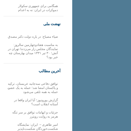
همگامی برای جمهوری سکولار
دموکرات در ایران: نه به اعدام
نهضت ملی
ضیاء مصباح: در باره دولت دکتر مصدق
به مناسبت هفتادوچهارمین سالروز:
نمایندگان مجلس زار می‌زدند/ تهران در
آتش؛ ۳۰ تیر ۱۳۳۱ میدان بهارستان چه
خبر بود؟
آخرین مطالب
توافق دفاعی سه‌جانبه عربستان، ترکیه
و پاکستان امضا شد؛ حمله به یک عضو،
حمله به همه تلقی می‌شود
گزارش یورونیوز؛ آیا ایران واقعا در
آستانه انقلاب است؟
جزئیات و ابهامات توافق بر سر تنگه
هرمز به روایت رویترز
امیر طاهری – ایران: نمایشگاه
شکست‌خوردگان شکست‌ناپذیر