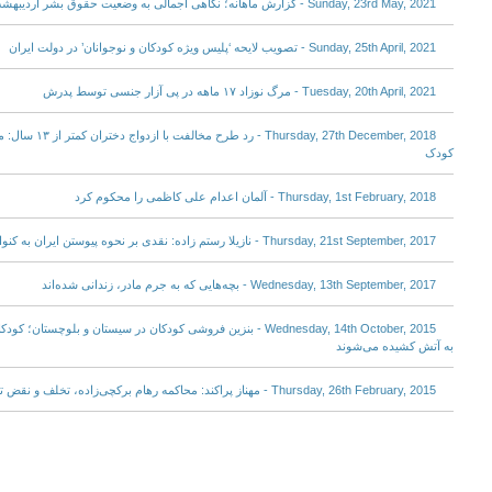
Sunday, 23rd May, 2021 - گزارش ماهانه؛ نگاهی اجمالی به وضعیت حقوق بشر اردیبهشت ۱۴۰۰
Sunday, 25th April, 2021 - تصویب لایحه ‘پلیس ویژه کودکان و نوجوانان’ در دولت ایران
Tuesday, 20th April, 2021 - مرگ نوزاد ۱۷ ماهه در پی آزار جنسی توسط پدرش
27th December, 2018
کودک
Thursday, 1st February, 2018 - آلمان اعدام علی کاظمی را محکوم کرد
Thursday, 21st September, 2017 - نازیلا رستم زاده: نقدی بر نحوه پیوستن ایران به کنوانسیون حقوق کودک
Wednesday, 13th September, 2017 - بچه‌هایی که به جرم مادر، زندانی شده‌اند
Wednesday, 14th October, 2015 - بنزین فروشی کودکان در سیستان و بلو
به آتش کشیده می‌شوند
Thursday, 26th February, 2015 - مهناز پراکند: محاکمه رهام برکچی‌زاده، تخلف و نقض تعهد به کنوانسیون حقوق کودک است