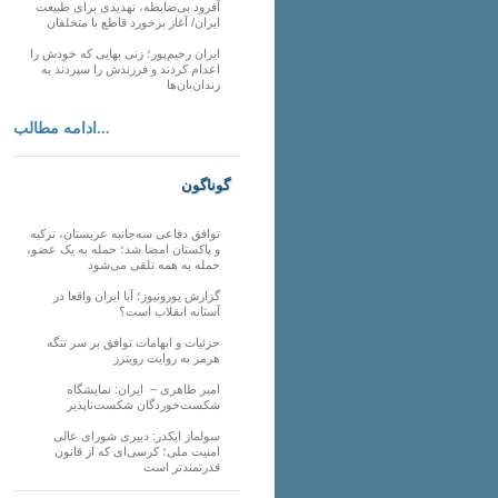
آفرود بی‌ضابطه، تهدیدی برای طبیعت
ایران/ آغاز برخورد قاطع با متخلفان
ایران رحیم‌پور؛ زنی بهایی که خودش را
اعدام کردند و فرزندش را سپردند به
زندان‌بان‌ها
ادامه مطالب...
گوناگون
توافق دفاعی سه‌جانبه عربستان، ترکیه
و پاکستان امضا شد؛ حمله به یک عضو،
حمله به همه تلقی می‌شود
گزارش یورونیوز؛ آیا ایران واقعا در
آستانه انقلاب است؟
جزئیات و ابهامات توافق بر سر تنگه
هرمز به روایت رویترز
امیر طاهری – ایران: نمایشگاه
شکست‌خوردگان شکست‌ناپذیر
سولماز ایکدر: دبیری شورای عالی
امنیت ملی؛ کرسی‌ای که از قانون
قدرتمندتر است