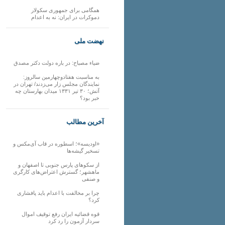
همگامی برای جمهوری سکولار
دموکرات در ایران: نه به اعدام
نهضت ملی
ضیاء مصباح: در باره دولت دکتر مصدق
به مناسبت هفتادوچهارمین سالروز:
نمایندگان مجلس زار می‌زدند/ تهران در
آتش؛ ۳۰ تیر ۱۳۳۱ میدان بهارستان چه
خبر بود؟
آخرین مطالب
«اودیسه»؛ اسطوره در قاب آی‌مکس و
تسخیر گیشه‌ها
از سکوهای پارس جنوبی تا اصفهان و
ماهشهر؛ گسترش اعتراض‌های کارگری
و صنفی
چرا بر مخالفت با اعدام باید پافشاری
کرد؟
قوه قضائیه ایران رفع توقیف اموال
سردار آزمون را رد کرد