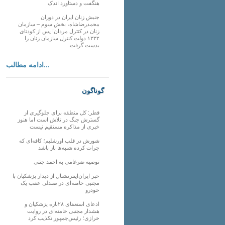
هنگفت و دستاورد اندک
جنبش زنان ایران در دوران
محمدرضاشاه، بخش سوم – سازمان
زنان در کنترل مردان! پس از کودتای
۱۳۳۲ دولت کنترل سازمان زنان را
بدست گرفت.
ادامه مطالب...
گوناگون
قطر: کل منطقه برای جلوگیری از
گسترش جنگ در تلاش است اما هنوز
خبری از مذاکره مستقیم نیست
شورش در قلب اورشلیم؛ کافه‌ای که
جرات کرده شنبه‌ها باز باشد
توصیه ضرغامی به احمد جنتی
خبر ایران‌اینترنشنال از دیدار پزشکیان با
مجتبی خامنه‌ای در صندلی عقب یک
خودرو
ادعای استعفای ۲۸باره پزشکیان و
هشدار مجتبی خامنه‌ای در روایت
خرازی؛ رئیس‌جمهور تکذیب کرد