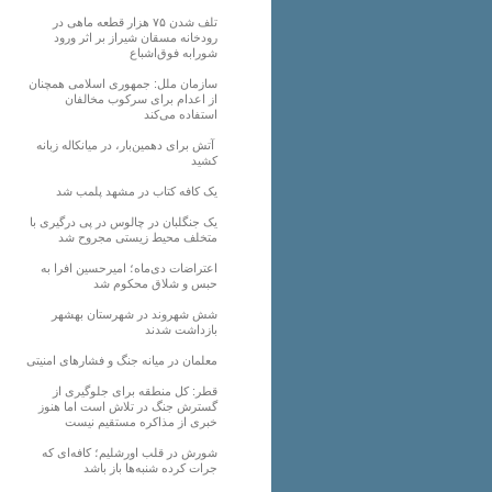
تلف شدن ۷۵ هزار قطعه ماهی در
رودخانه مسقان شیراز بر اثر ورود
شورابه فوق‌اشباع
سازمان ملل: جمهوری اسلامی همچنان
از اعدام برای سرکوب مخالفان
استفاده می‌کند
آتش برای دهمین‌بار، در میانکاله زبانه
کشید
یک کافه کتاب در مشهد پلمب شد
یک جنگلبان در چالوس در پی درگیری با
متخلف محیط زیستی مجروح شد
اعتراضات دی‌ماه؛ امیرحسین افرا به
حبس و شلاق محکوم شد
شش شهروند در شهرستان بهشهر
بازداشت شدند
معلمان در میانه جنگ و فشارهای امنیتی
قطر: کل منطقه برای جلوگیری از
گسترش جنگ در تلاش است اما هنوز
خبری از مذاکره مستقیم نیست
شورش در قلب اورشلیم؛ کافه‌ای که
جرات کرده شنبه‌ها باز باشد