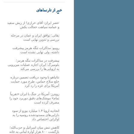
خبر از تارنماهای
دیگر
عصر ایران: آقای خرازی! از ریش سفید
و عمامه سیاهت خجالت بکش
بقائی: توافق ایران و عمان در مرحله
بررسی و تدوین نهایی است
روبیو: مذاکرات تنگه هرمز پیشرفت
داشته، ولی نهایی نشده است
پیشرفت در مذاکرات تنگه هرمز؛
بلومبرگ: ایران اجازه عملیات مین‌روبی
به اروپایی‌ها را بررسی می‌کند
نتانیاهو با وجود دریافت تضمین درباره
خلع سلاح حماس، طرح مورد حمایت
آمریکا برای غزه را رد کرد
رویترز: آمریکا در جنگ با ایران «تقریباً
تمام» موشک‌های دقیق دوربرد خود را
مصرف کرده است
اتحادیه اروپا ۱.۴ میلیارد یورو از سود
دارایی‌های مسدودشده روسیه را به
اوکراین ‏اختصاص داد
کاهش تنش میان اسرائیل و حزب‌الله؛
بازگشت ۸۰۰ هزار آوارۀ لبنانی به خانه‌