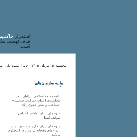
استقرار
حاکميت
هدف نهضت ملی 
است
پنجشنبه, ۱۵ مرداد , ۱۴۰۵ |
خانه
نهضت ملی
سا
بیانیه سازمان‌های
ملی
بیانیه مجامع اسلامی ایرانیان – در
محکومیت اعدام، سرکوب سیاسی–
اجتماعی، و نقض حقوق زنان
جبهه ملی ایران: ماشین اعدام را
متوقف کنید!
جبهه ملی ایران-خارج از کشور انجام
اعدام‌های وقیحانه در ملأِعام را محکوم
می‌کند