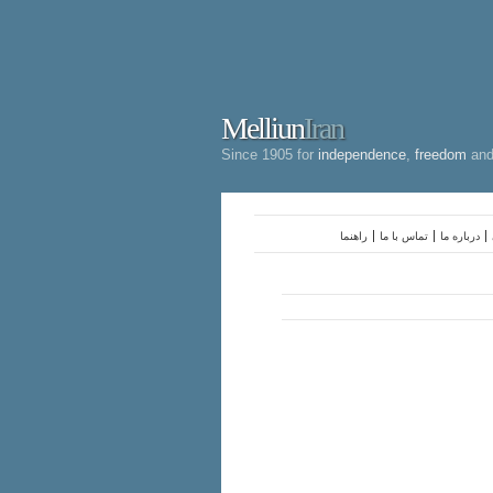
Melliun
Iran
Since 1905 for
independence
,
freedom
an
درباره ما
تماس با ما
راهنما