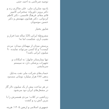
توصیه ضرغامی به احمد جنتی
یادبود مبارزان ملی، علی شاکری زند و
دکتر پرویز داورپناه: سخنرانی کامبیز
قائم مقام، فرهنگ قاسمی، دکتر کاظم
کردوانی، دکتر همایون مهمنش و دکتر
حسین موسویان
شاپور بختیار
مشروطۀ ایرانی 120 ساله شد/ فراز و
نشیب آری، شکست اما نه!
پرسش میدان از مهمانان میدان: مردم
کیست؟ و آیا کسی می‌تواند نماینده ۹۰
میلیون ایرانی باشد؟
تنها بیمارستان چابهار؛ نه امکانات و
تجهیزات پزشکی دارد نه سیستم
سرمایشی
حساب‌های شرکت ملی نفت به‌دلیل
بدهی ۲۸۷ هزار میلیارد تومانی مسدود
شد
در هر ساعت بیش از یک میلیون دلار گاز
در مشعل‌های ایران دود می‌شود
زن‌کشی در کلات؛ مردی همسرش را با
بنزین آتش زد و کشت
جمهوری اسلامی و اربعین ۱۴۰۵؛ هزینه