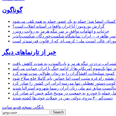
گوناگون
اکستان امضا شد؛ حمله به یک عضو، حمله به همه تلقی می‌شود
گزارش یورونیوز؛ آیا ایران واقعا در آستانه انقلاب است؟
جزئیات و ابهامات توافق بر سر تنگه هرمز به روایت رویترز
میر طاهری – ایران: نمایشگاه شکست‌خوردگان شکست‌ناپذیر
شورای عالی امنیت ملی؛ کرسی‌ای که از قانون قدرتمندتر است
خبر از تارنماهای دیگر
 کشتیرانی، تردد در تنگه هرمز و باب‌المندب به شدت کاهش یافت
تنها یک‌سوم آمریکایی‌ها از ادامه جنگ با ایران حمایت می‌کنند
کمبود تسلیحات، افشاگران را به زندان طولانی مدت تهدید کرد
 نقشه راه غزه مثبت است اما حماس باید کاملا خلع سلاح شود
کویت دستور تعطیلی تنها مدرسه ایرانی این کشور را صادر کرد
بالیست سابق تیم ملی زنان ایران رسما شهروند استرالیا شدند
مل حمله با خودرو به جمعیت در مونیخ حکم حبس ابد صادر کرد
دست‌کم ۳۰ نیروی دولتی یمن در حملات حوثی‌ها کشته شدند
بایگانی نسخه قدیم سایت