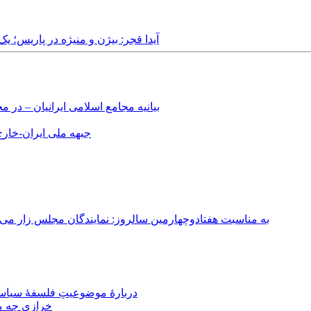
Friday, 10th January, 2025 - آیدا قجر: بیژن و منی
بیانیه مجامع اسلامی ایرانیان – د
جبهه ملی ایران-خارج 
به مناسبت هفتادوچهارمین سالروز: نمایندگان مجلس زار می‌زدند/ تهران در آتش؛ ۳۰ تیر ۳۳۱
دربارهٔ موضوعیتِ فلسفهٔ سیاسی
خرازی چه می