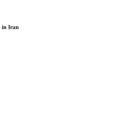
y
in
Iran