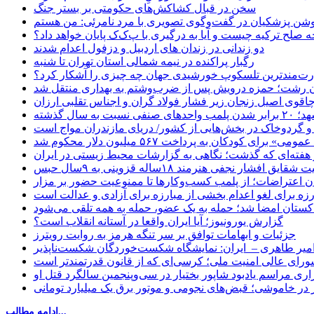
سخن در قبال کشاکش‌های حکومتی بر بستر جنگ
حه صلح ترکیه چیست و آیا به درگیری با پ‌ک‌ک پایان خواهد داد؟
دو زندانی در زندان های اردبیل و دزفول اعدام شدند
رگبار پراکنده در نیمه شمالی استان تهران تا شنبه
ت‌مندترین تلسکوپ خورشیدی جهان چه چیزی را آشکار کرد؟
ان رشت؛ حمزه درویش پس از ضرب‌وشتم به بهداری منتقل شد
اقوی اصیل زنجان زیر فشار فولاد گران و اجناس تقلبی ارزان
ب واحدهای صنفی نسبت به سال گذشته
 و گردوخاک در بخش‌هایی از کشور/ دریای مازندران مواج است
ای کودکان به پرداخت ۵۶۷ میلیون دلار محکوم شد
 هفته‌ای که گذشت؛ نگاهی به گزارشات محیط زیستی در ایران
یق افشار نجفی هنرمند ۱۸ساله قزوینی به ۹سال حبس
ان اعتراضات؛ از پلمب کسب‌وکارها تا ممنوعیت حضور بر مزار
رزه برای لغو اعدام بخشی از مبارزه برای آزادی و عدالت است
اکستان امضا شد؛ حمله به یک عضو، حمله به همه تلقی می‌شود
گزارش یورونیوز؛ آیا ایران واقعا در آستانه انقلاب است؟
جزئیات و ابهامات توافق بر سر تنگه هرمز به روایت رویترز
میر طاهری – ایران: نمایشگاه شکست‌خوردگان شکست‌ناپذیر
شورای عالی امنیت ملی؛ کرسی‌ای که از قانون قدرتمندتر است
اری مراسم یادبود شاپور بختیار در سی‌وپنجمین سالگرد قتل او
در خاموشی؛ قبض‌های نجومی و موتور برق یک میلیارد تومانی
ادامه مطالب...