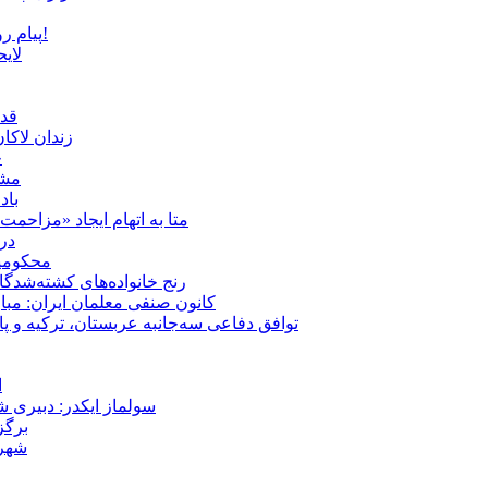
پیام روشن پزشکیان در گفت‌و‌گوی تصویری با مرد نامرئی: من هستم!
لای
قدر
زندان لاک
چ
مشهد؛ ۲۰ برابر شدن پلم
باد
متا به اتهام ایجاد «مزاحمت عمومی» بر
در
محکومیت شقا
رنج خانواده‌های کشته‌شدگ
کانون صنفی معلمان ایران: مبا
توافق دفاعی سه‌جانبه عربستان، ترکیه و پ
ا
سولماز ایکدر: دبیری 
برگز
شهر 