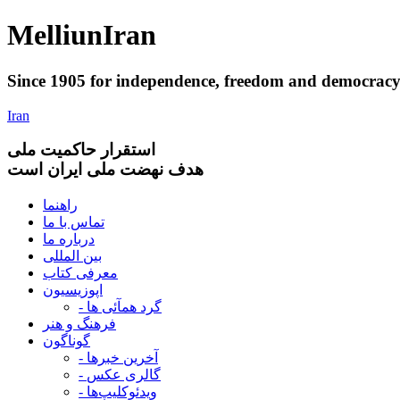
Melliun
Iran
Since 1905 for
independence
,
freedom
and
democrac
Iran
استقرار
حاکميت ملی
هدف نهضت ملی ایران است
راهنما
تماس با ما
درباره ما
بین المللی
معرفی کتاب
اپوزیسیون
- گرد همآئی ها
فرهنگ و هنر
گوناگون
- آخرین خبرها
- گالری عکس
- ویدئوکلیپ‌ها