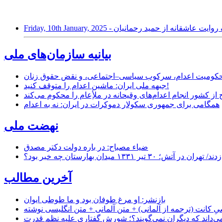
ژه در پاریس؛ یک روایت عاشقانه از حمید رحمانیان
بیانیه سازمان‌های ملی
ر محکومیت اعدام، سرکوب سیاسی–اجتماعی، و نقض حقوق زنان
جبهه ملی ایران: ماشین اعدام را متوقف کنید!
از کشور انجام اعدام‌های وقیحانه در ملأِعام را محکوم می‌کند
همگامی برای جمهوری سکولار دموکرات در ایران: نه به اعدام
نهضت ملی
ضیاء مصباح: در باره دولت دکتر مصدق
۱ میدان بهارستان چه خبر بود؟
آخرین مطالب
بازنشر: او مرغ طوفان بود و ما طوطی ایوان
ِ کانت (ترجمه از آلمانی) + متن آلمانی + متن انگلیسی نوشته
‌داند که دیگران نمی‌گویند؟؛ شورشِ گفتاری علیه نظم قدرت