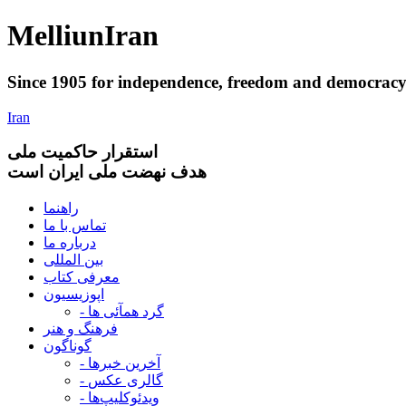
Melliun
Iran
Since 1905 for
independence
,
freedom
and
democrac
Iran
استقرار
حاکميت ملی
هدف نهضت ملی ایران است
راهنما
تماس با ما
درباره ما
بین المللی
معرفی کتاب
اپوزیسیون
- گرد همآئی ها
فرهنگ و هنر
گوناگون
- آخرین خبرها
- گالری عکس
- ویدئوکلیپ‌ها