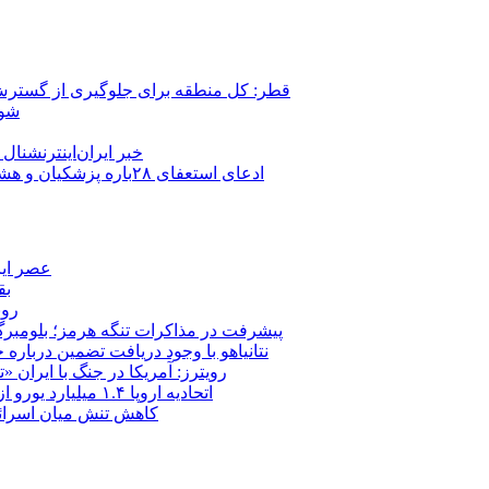
قطر: کل منطقه برای جلوگیری از گسترش
شور
خبر ایران‌اینترنشنا
ادعای استعفای ۲۸باره پزشکیان و هشدار مجتبی خامنه‌ای در روایت خرازی؛ رئیس‌جمهور تکذیب کرد
عصر ایر
بق
روب
پیشرفت در مذاکرات تنگه هرمز؛ بلومبرگ: 
نتانیاهو با وجود دریافت تضمین درباره
رویترز: آمریکا در جنگ با ایران
اتحادیه اروپا ۱.۴ میلیارد یورو از سود دارایی‌های مسدودشده روسیه را به اوکراین ‏اختصاص داد
کاهش تنش میان اسرائیل و حزب‌الله؛ بازگ