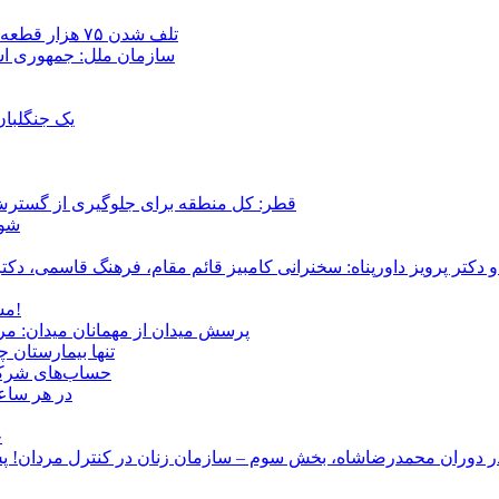
تلف شدن ۷۵ هزار قطعه ماهی در رودخانه مسقان شیراز بر اثر ورود شورابه فوق‌اشباع
سازمان ملل: جمهوری اسل
یک جنگلبا
قطر: کل منطقه برای جلوگیری از گسترش
شور
و دکتر پرویز داورپناه: سخنرانی کامبیز قائم مقام، فرهنگ قاسمی، 
مشروطۀ ایرانی 120 ساله شد/ فراز و نشیب آری، شکست اما نه!
پرسش میدان از مهمانان میدان: مردم کیست؟ و آ
تنها بیمارستان 
حساب‌های شرکت ملی نفت به‌
در هر ساعت
ج