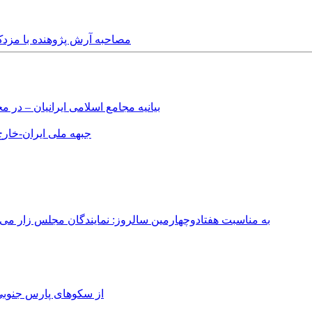
Saturday, 2nd July, 2022 - مصاحبه آرش
بیانیه مجامع اسلامی ایرانیان – د
جبهه ملی ایران-خارج 
به مناسبت هفتادوچهارمین سالروز: نمایندگان مجلس زار می‌زدند/ تهران در آتش؛ ۳۰ تیر ۳۳۱
از سکوهای پارس جنوبی