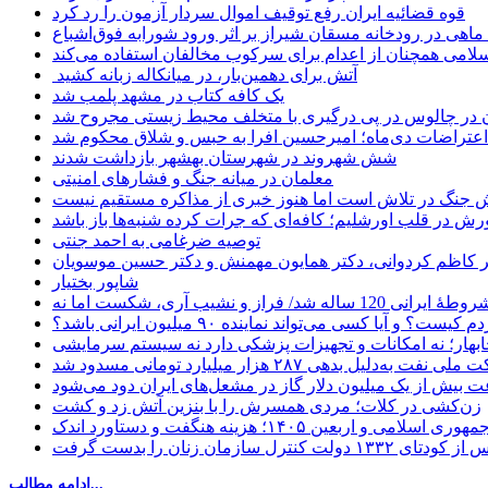
قوه قضائیه ایران رفع توقیف اموال سردار آزمون را رد کرد
امی همچنان از اعدام برای سرکوب مخالفان استفاده می‌کند
آتش برای دهمین‌بار، در میانکاله زبانه کشید
یک کافه کتاب در مشهد پلمب شد
ن در چالوس در پی درگیری با متخلف محیط زیستی مجروح شد
اعتراضات دی‌ماه؛ امیرحسین افرا به حبس و شلاق محکوم شد
شش شهروند در شهرستان بهشهر بازداشت شدند
معلمان در میانه جنگ و فشارهای امنیتی
 جنگ در تلاش است اما هنوز خبری از مذاکره مستقیم نیست
ش در قلب اورشلیم؛ کافه‌ای که جرات کرده شنبه‌ها باز باشد
توصیه ضرغامی به احمد جنتی
دکتر کاظم کردوانی، دکتر همایون مهمنش و دکتر حسین موسویان
شاپور بختیار
یا کسی می‌تواند نماینده ۹۰ میلیون ایرانی باشد؟
چابهار؛ نه امکانات و تجهیزات پزشکی دارد نه سیستم سرمایشی
دلیل بدهی ۲۸۷ هزار میلیارد تومانی مسدود شد
 بیش از یک میلیون دلار گاز در مشعل‌های ایران دود می‌شود
زن‌کشی در کلات؛ مردی همسرش را با بنزین آتش زد و کشت
مهوری اسلامی و اربعین ۱۴۰۵؛ هزینه هنگفت و دستاورد اندک
ادامه مطالب...