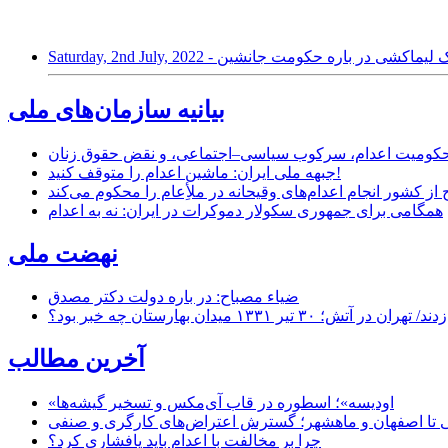
 پژوهنده با مزدک لیماکشی در باره حکومت جانشین
بیانیه سازمان‌های ملی
ر محکومیت اعدام، سرکوب سیاسی–اجتماعی، و نقض حقوق زنان
جبهه ملی ایران: ماشین اعدام را متوقف کنید!
از کشور انجام اعدام‌های وقیحانه در ملأِعام را محکوم می‌کند
همگامی برای جمهوری سکولار دموکرات در ایران: نه به اعدام
نهضت ملی
ضیاء مصباح: در باره دولت دکتر مصدق
۱ میدان بهارستان چه خبر بود؟
آخرین مطالب
«اودیسه»؛ اسطوره در قاب آی‌مکس و تسخیر گیشه‌ها
 تا اصفهان و ماهشهر؛ گسترش اعتراض‌های کارگری و صنفی
چرا بر مخالفت با اعدام باید پافشاری کرد؟