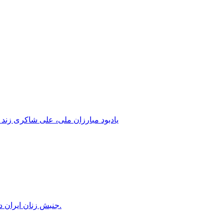
یادبود مبارزان ملی، علی شاکری زند 
جنبش زنان ایران در دوران محمدرضاشاه، بخش سوم – سازمان زنان در کنترل مردان! پس از کودتای ۱۳۳۲ دولت کنترل سازمان زنان را بدست گرفت.