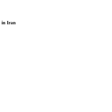
y
in
Iran