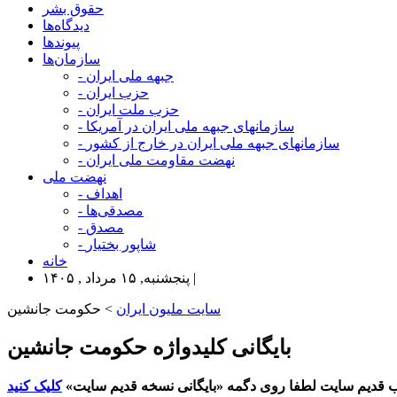
حقوق بشر
دیدگاه‌ها
پیوندها
سازمان‌ها
- جبهه ملی ایران
- حزب ایران
- حزب ملت ایران
- سازمانهای جبهه ملی ایران در آمریکا
- سازمانهای جبهه ملی ایران در خارج از کشور
- نهضت مقاومت ملی ایران
نهضت ملی
- اهداف
- مصدقی‌ها
- مصدق
- شاپور بختیار
خانه
پنجشنبه, ۱۵ مرداد , ۱۴۰۵ |
سایت ملیون ایران
> حکومت جانشین
بایگانی کلیدواژه حکومت جانشین
 قدیم سایت لطفا روی دگمه «بایگانی نسخه قدیم سایت»
کلیک کنید