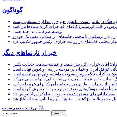
گوناگون
 جنگ در تلاش است اما هنوز خبری از مذاکره مستقیم نیست
ش در قلب اورشلیم؛ کافه‌ای که جرات کرده شنبه‌ها باز باشد
توصیه ضرغامی به احمد جنتی
ل از دیدار پزشکیان با مجتبی خامنه‌ای در صندلی عقب یک خودرو
خبر از تارنماهای دیگر
ان: آقای خرازی! از ریش سفید و عمامه سیاهت خجالت بکش
ائی: توافق ایران و عمان در مرحله بررسی و تدوین نهایی است
یو: مذاکرات تنگه هرمز پیشرفت داشته، ولی نهایی نشده است
ایران اجازه عملیات مین‌روبی به اروپایی‌ها را بررسی می‌کند
 خلع سلاح حماس، طرح مورد حمایت آمریکا برای غزه را رد کرد
 «تقریباً تمام» موشک‌های دقیق دوربرد خود را مصرف کرده است
شت ۸۰۰ هزار آوارۀ لبنانی به خانه‌ آغاز شد
بایگانی نسخه قدیم سایت