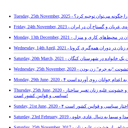
غارتگر خود را چگونه می‌توان توجیه کرد؟
در جهان و چهره‌‌ی عریان و گستاخ آن در ایران
 خشونت علیه زنان در محیط‌های کاری و منزل
خشونت علیه زنان در دوران همه‌گیری کرونا
 خشونت علیه زنان؛ خشونت “به جرم” زن بودن
Thursday, 25th June, 2020 - میزگرد جمهوری خواهی با مریم سطوت، کامبیز قائم مقام، حسن زهتاب و هژیر عطاری؛ موضوع: لازمه پایان دادن به قتل های ناموسی و خشونت علیه زنان تغییر ساختار
سیاسی و قوانین کشور است!
عبدالصمد خرمشاهی از خشونت علیه زنان