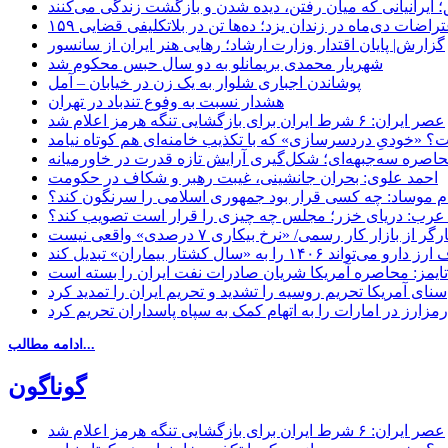
 ایرانیانی که میان رفتن، دیده شدن و بازگشت زندگی می‌کنند
اعتراضات دی‌ماه در زندان یزد؛ ده‌ها تن در بلاتکلیفی قضایی
گزارش| پایان اقتدار وزارت ارشاد؛ رهایی هنر ایران از سانسور
شهریار محمدی بریمانلو به دو سال حبس محکوم شد
پوشاندن اجباری شلوار به یک زن در خیابان – آمل
هشدار نسبت به وفوع تندباد در تهران
عصر ایران: ۶ شرط ایران برای بازگشایی تنگه هرمز اعلام شد
 «خودیِ دردسرسازی» که با تکذیب خامنه‌ای هم کوتاه نیامد
حاصره سه‌جبهه‌ای؛ شکل‌گیری آرایش تازه قدرت در خاورمیانه
احمد علوی: بحران جانشینی، غیبت رهبر و شکاف در حکومت
ام موساد: چه کسی قرار بود جمهوری اسلامی را سرنگون کند؟
رب: دریای خزر؛ مجلس چه چیزی را قرار است تصویب کند؟
بازار کار رسمی/ «نرخ بیکاری ۷ درصدی» واقعی نیست
«سال کشتار بیماران» تبدیل کند
‌تایمز: محاصره آمریکا شریان صادرات نفت ایران را بسته است
سنای آمریکا تحریم روسیه را تشدید و تحریم ایران را تمدید کرد
زارز در امارات را به اتهام کمک به سپاه پاسداران تحریم کرد
ادامه مطالب...
گوناگون
عصر ایران: ۶ شرط ایران برای بازگشایی تنگه هرمز اعلام شد