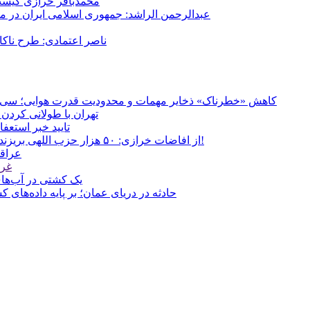
محمدباقر خرازی کیست؟
عبدالرحمن الراشد: جمهوری اسلامی ایران در م
ناصر اعتمادی: طرح ناک
کاهش «خطرناک» ذخایر مهمات و محدودیت قدرت هوایی؛ سی‌ان‌ا
تهران با طولانی کردن 
تایید خبر استعف
از افاضات خرازی: ۵۰ هزار حزب اللهی بریزند خیابان‌ها و بی حجاب‌ها را بکشند و نیرو‌های دولتی را ناکار کنند!
عراقچ
غری
یک کشتی در آب‌های
حادثه در دریای عمان؛ بر پایه داده‌های