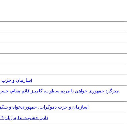
Monday, 29th June, 2020 - ۴ سازمان و حزب دموکرات، جمهوری‌خواه و سکولار: حکومت در هراس از خیزش مردم، به اعدام جوانان روی آورده است!
Sunday, 21st June, 2020 - ۴ سازمان و حزب دموکرات، جمهوری‌خواه و سکولار: لازمه پایان دادن به قتل های ناموسی و خشونت علیه زنان تغییر ساختار سیاسی و قوانین کشور است!
Saturday, 23rd February, 2019 - واکنش‌‌ فعالان اجتماعی به‌ تبلیغ کتک‌ زدن “زن” در رسانه‌ ملی| صدا‌ و‌ سیما به‌ دنبال عادی‌ جلوه 