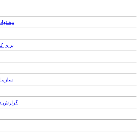
 September, 2016
h November, 2015
er, 2014
Wednesday, 18th June, 2014 - گزارش چه