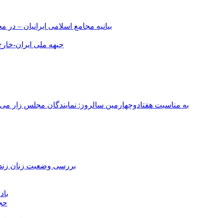
بیانیه مجامع اسلامی ایرانیان – د
جبهه ملی ایران-خارج 
به مناسبت هفتادوچهارمین سالروز: نمایندگان مجلس زار می‌زدند/ تهران در آتش؛ ۳۰ تیر ۳۳۱
بررسی وضعیت زنان زندا
باد
حجا