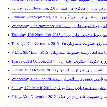
 و استراتژی های رفع خشونت علیه زنان
Tuesday نوامبر روز جهانی رفع خشونت علیه زنان
ری اسلامی، باعث ایجاد زمینه خشونت علیه زنان
 دیگر از پروژه حکومتی خشونت علیه زنان
Sunday, 19th October, 2014 - اسیدپاشی به زنان در اصفهان
زنان سازمان ملل خشونت علیه زنان را محکوم کرد
Fri - سیاست فمینیستی و خشونت علیه زنان در جنگ