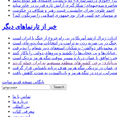
 «خودیِ دردسرسازی» که با تکذیب خامنه‌ای هم کوتاه نیامد
حاصره سه‌جبهه‌ای؛ شکل‌گیری آرایش تازه قدرت در خاورمیانه
احمد علوی: بحران جانشینی، غیبت رهبر و شکاف در حکومت
ام موساد: چه کسی قرار بود جمهوری اسلامی را سرنگون کند؟
خبر از تارنماهای دیگر
ن: ژنرال ارشد آمریکا در پی راه خروج از جنگ با ایران است
جنگ در پی ضربه زدن به ترامپ در انتخابات میان‌دوره‌ای است
ای محمدباقر ذوالقدر؛ پزشکیان استعفای دبیر شعام را نپذیرفت
ی: توافق با عمان درباره مسیر موقت تنگه هرمز نزدیک است
ب‌آبادی: برخی کشورهای منطقه مستقیم به ایران حمله کردند
 عمان در نزدیکی تنگه هرمز هدف پرتابه ناشناس قرار گرفت
 کشتیرانی، تردد در تنگه هرمز و باب‌المندب به شدت کاهش یافت
بایگانی نسخه قدیم سایت
تماس با ما
درباره ما
بین المللی
معرفی کتاب
اپوزیسیون