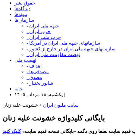
حقوق بشر
دیدگاه‌ها
پیوندها
سازمان‌ها
- جبهه ملی ایران
- حزب ایران
- حزب ملت ایران
- سازمانهای جبهه ملی ایران در آمریکا
- سازمانهای جبهه ملی ایران در خارج از کشور
- نهضت مقاومت ملی ایران
نهضت ملی
- اهداف
- مصدقی‌ها
- مصدق
- شاپور بختیار
خانه
یکشنبه, ۱۸ مرداد , ۱۴۰۵ |
سایت ملیون ایران
> خشونت علیه زنان
بایگانی کلیدواژه خشونت علیه زنان
 قدیم سایت لطفا روی دگمه «بایگانی نسخه قدیم سایت»
کلیک کنید