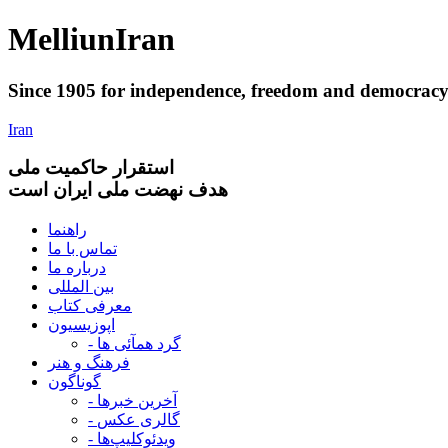
Melliun
Iran
Since 1905 for
independence
,
freedom
and
democrac
Iran
استقرار
حاکميت ملی
هدف نهضت ملی ایران است
راهنما
تماس با ما
درباره ما
بین المللی
معرفی کتاب
اپوزیسیون
- گرد همآئی ها
فرهنگ و هنر
گوناگون
- آخرین خبرها
- گالری عکس
- ویدئوکلیپ‌ها