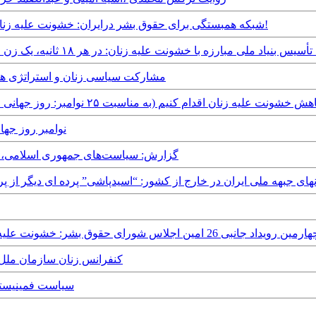
Sunday, 20th November, 2016 - شبکه همبستگی برای حقوق بشر درایران: خشونت علیه زنان در ایران را محکوم مى کنیم!
Saturday, 24th - پیشنهاد تأسیس بنیاد ملی مبارزه با خشونت علیه زنان: در هر ۱۸ ثانیه، یک زن مورد بدرفتاری قرار می گیرد
Wednesday, 25th November, 2015 - مشارکت سیاسی زنان
Thursday, 19t - برای کاهش خشونت علیه زنان اقدام کنیم (به مناسبت ۲۵ نوامبر: روز جهانی مبارزه با خشونت علیه زنان)
, 17th November, 2015 - ۲۵
Friday, 6th March, 2015 - گزارش: سیاست‌های جمهو
Tuesday, 21st Octob - سازمانهای جبهه ملی ایران در خارج از کشور: “اسیدپاشی” پرده ای
ارمین رویداد جانبی 26 امین اجلاس شورای حقوق بشر: خشونت علیه زنان در جمهوری اسلامی ایران
Sunday, 17th March, 2013 - کنفرانس 
day, 30th November, 2012