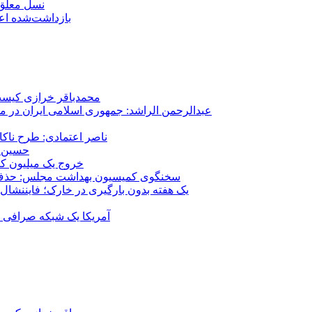
نسل معلق؛
۱۵۹ بازداشت‌شده 
محمدباقر خرازی کیست؟
عبدالرحمن الراشد: جمهوری اسلامی ایران در م
ناصر اعتمادی: طرح ناک
حسین ع
خروج یک میلیون کارگر از 
سخنگوی کمیسیون بهداشت مجلس: حذف ارز دارو می‌تواند ۱۴۰۶ را به 
یک هفته بدون بارگیری در خارک؛ فایننشال
آمریکا یک شبکه صرافی رم