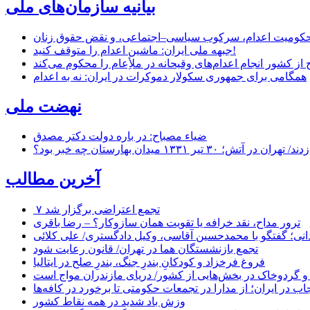
بیانیه سازمان‌های ملی
ر محکومیت اعدام، سرکوب سیاسی–اجتماعی، و نقض حقوق زنان
جبهه ملی ایران: ماشین اعدام را متوقف کنید!
از کشور انجام اعدام‌های وقیحانه در ملأِعام را محکوم می‌کند
همگامی برای جمهوری سکولار دموکرات در ایران: نه به اعدام
نهضت ملی
ضیاء مصباح: در باره دولت دکتر مصدق
۱ میدان بهارستان چه خبر بود؟
آخرین مطالب
۷ تجمع اعتراضی برگزار شد
ترور مداح، نقد خرافه یا تقویت همان سازوکار؟ – رضا باقری
نی؛ گفتگو با محمدحسین آقاسی، وکیل دادگستری/ علی کلائی
تجمع بازنشستگان هما در تهران/ قانون رعایت شود
فروغ فرخزاد و کودکانِ بندرِ جنگ، بندرِ صلح در ایتالیا
 و گردوخاک در بخش‌هایی از کشور/ دریای مازندران مواج است
ب در ایران؛ از مدارا در تجمعات حکومتی تا برخورد در کافه‌ها
وزش باد شدید در همه نقاط کشور