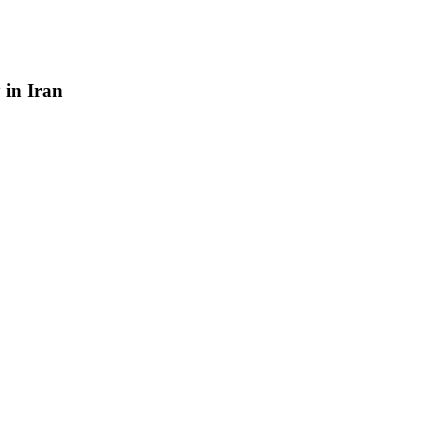
y
in
Iran