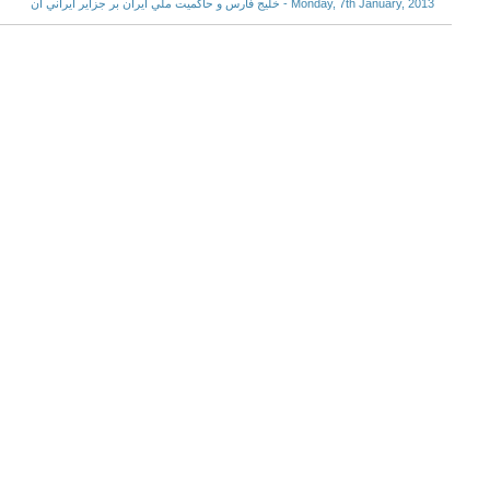
Monday, 7th January, 2013 - خليج فارس و حاكميت ملي ايران بر جزاير ايراني آن