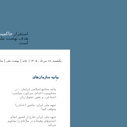
استقرار
حاکميت
هدف نهضت ملی 
است
یکشنبه, ۱۸ مرداد , ۱۴۰۵ |
خانه
نهضت ملی
ساز
بیانیه سازمان‌های
ملی
بیانیه مجامع اسلامی ایرانیان – در
محکومیت اعدام، سرکوب سیاسی–
اجتماعی، و نقض حقوق زنان
جبهه ملی ایران: ماشین اعدام را
متوقف کنید!
جبهه ملی ایران-خارج از کشور انجام
اعدام‌های وقیحانه در ملأِعام را محکوم
می‌کند