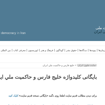
 ملی
ایران
d
democracy
in
Iran
مان‌ها
پیوندها
دیدگاه‌ها
حقوق بشر
گوناگون
فرهنگ و هنر
اپوزیسیون
معرفی کتاب
بین المللی
سایت ملیون ایران
> خليج فارس و حاكميت ملي ايران
بایگانی کلیدواژه خليج فارس و حاكميت ملي اي
برای دیدن مطالب قدیم سایت لطفا روی دگمه «بایگانی نسخه قدیم سایت»
کلیک کنید