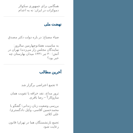
همگامی برای جمهوری سکولار
دموکرات در ایران: نه به اعدام
نهضت ملی
ضیاء مصباح: در باره دولت دکتر مصدق
به مناسبت هفتادوچهارمین سالروز:
نمایندگان مجلس زار می‌زدند/ تهران در
آتش؛ ۳۰ تیر ۱۳۳۱ میدان بهارستان چه
خبر بود؟
آخرین مطالب
۷ تجمع اعتراضی برگزار شد
ترور مداح، نقد خرافه یا تقویت همان
سازوکار؟ – رضا باقری
بررسی وضعیت زنان زندانی؛ گفتگو با
محمدحسین آقاسی، وکیل دادگستری/
علی کلائی
تجمع بازنشستگان هما در تهران/ قانون
رعایت شود