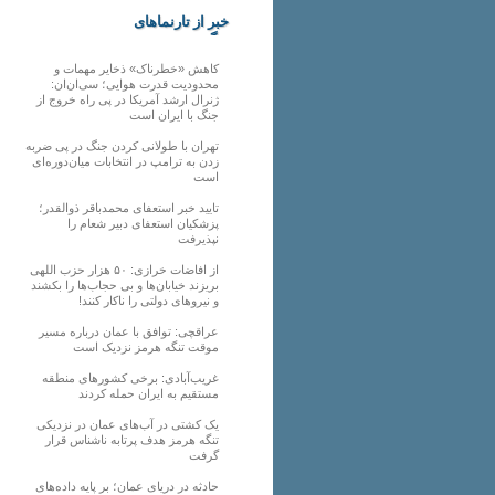
خبر از تارنماهای
دیگر
کاهش «خطرناک» ذخایر مهمات و
محدودیت قدرت هوایی؛ سی‌ان‌ان:
ژنرال ارشد آمریکا در پی راه خروج از
جنگ با ایران است
تهران با طولانی کردن جنگ در پی ضربه
زدن به ترامپ در انتخابات میان‌دوره‌ای
است
تایید خبر استعفای محمدباقر ذوالقدر؛
پزشکیان استعفای دبیر شعام را
نپذیرفت
از افاضات خرازی: ۵۰ هزار حزب اللهی
بریزند خیابان‌ها و بی حجاب‌ها را بکشند
و نیرو‌های دولتی را ناکار کنند!
عراقچی: توافق با عمان درباره مسیر
موقت تنگه هرمز نزدیک است
غریب‌آبادی: برخی کشورهای منطقه
مستقیم به ایران حمله کردند
یک کشتی در آب‌های عمان در نزدیکی
تنگه هرمز هدف پرتابه ناشناس قرار
گرفت
حادثه در دریای عمان؛ بر پایه داده‌های