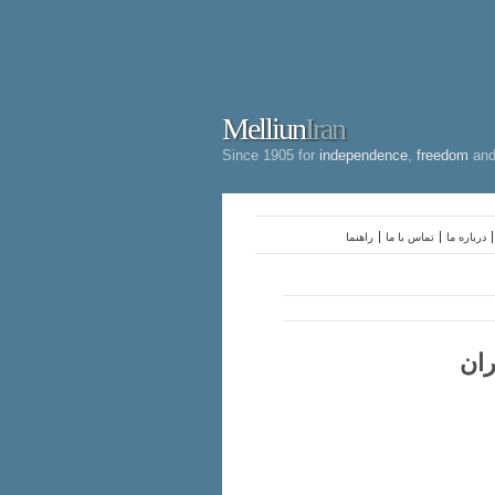
Melliun
Iran
Since 1905 for
independence
,
freedom
an
درباره ما
تماس با ما
راهنما
ران