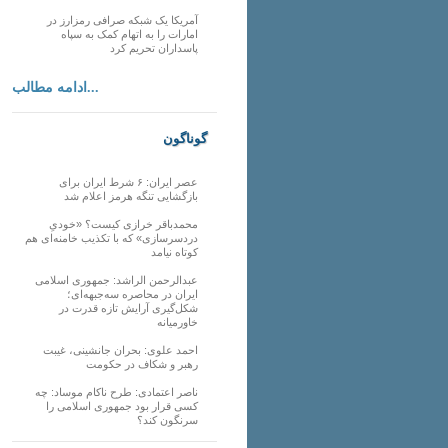
آمریکا یک شبکه صرافی رمزارز در
امارات را به اتهام کمک به سپاه
پاسداران تحریم کرد
ادامه مطالب...
گوناگون
عصر ایران: ۶ شرط ایران برای
بازگشایی تنگه هرمز اعلام شد
محمدباقر خرازی کیست؟ «خودیِ
دردسرسازی» که با تکذیب خامنه‌ای هم
کوتاه نیامد
عبدالرحمن الراشد: جمهوری اسلامی
ایران در محاصره سه‌جبهه‌ای؛
شکل‌گیری آرایش تازه قدرت در
خاورمیانه
احمد علوی: بحران جانشینی، غیبت
رهبر و شکاف در حکومت
ناصر اعتمادی: طرح ناکام موساد: چه
کسی قرار بود جمهوری اسلامی را
سرنگون کند؟