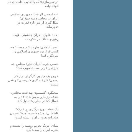
دردسرسازی» که با تکذیب خامنه‌ای هم
کوتاه نیامد
عبدالرحمن الراشد: جمهوری اسلامی
ایران در محاصره سه‌جبهه‌ای؛
شکل‌گیری آرایش تازه قدرت در
خاورمیانه
احمد علوی: بحران جانشینی، غیبت
رهبر و شکاف در حکومت
ناصر اعتمادی: طرح ناکام موساد: چه
کسی قرار بود جمهوری اسلامی را
سرنگون کند؟
حسین عرب: دریای خزر؛ مجلس چه
چیزی را قرار است تصویب کند؟
خروج یک میلیون کارگر از بازار کار
رسمی/ «نرخ بیکاری ۷ درصدی» واقعی
نیست
سخنگوی کمیسیون بهداشت مجلس:
حذف ارز دارو می‌تواند ۱۴۰۶ را به
«سال کشتار بیماران» تبدیل کند
یک هفته بدون بارگیری در خارک؛
فایننشال‌تایمز: محاصره آمریکا شریان
صادرات نفت ایران را بسته است
سنای آمریکا تحریم روسیه را تشدید و
تحریم ایران را تمدید کرد