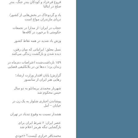
فروغ فرخزاد و کودکانِ بندرِ جنگ، بندرِ
صلح در ایتالیا
باد و گردوخاک در بخش‌هایی از کشور/
دریای مازندران مواج است
حجاب در ایران؛ از مدارا در تجمعات
حکومتی تا برخورد در کافه‌ها
وزش باد شدید در همه نقاط کشور
نسل معلق؛ ایرانیانی که میان رفتن،
دیده شدن و بازگشت زندگی می‌کنند
۱۵۹ بازداشت‌شده اعتراضات دی‌ماه در
زندان یزد؛ ده‌ها تن در بلاتکلیفی قضایی
گزارش| پایان اقتدار وزارت ارشاد؛
رهایی هنر ایران از سانسور
شهریار محمدی بریمانلو به دو سال
حبس محکوم شد
پوشاندن اجباری شلوار به یک زن در
خیابان – آمل
هشدار نسبت به وفوع تندباد در تهران
عصر ایران: ۶ شرط ایران برای
بازگشایی تنگه هرمز اعلام شد
محمدباقر خرازی کیست؟ «خودیِ