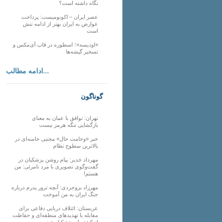
نگاه داشته است؟
عصر ایران – اکونومیست: پرداخت
عوارض به ایران بهتر از ادامه تنش
است
«اودیسه»؛ اسطوره در قاب آی‌مکس و
تسخیر گیشه‌ها
ادامه مطالب...
گوناگون
تهران: توافق با عمان به معنای
بازگشایی تنگه هرمز نیست
خبر «وخامت حال» مجتبی خامنه‌ای در
بالاترین سطوح نظام
مهرداد خدیر: پیام روشن پزشکیان در
گفت‌و‌گوی تصویری با مرد نامرئی: من
هستم!
مهرزاد بروجردی: آنچه ترور پدرم درباره
جنگ ایران به من آموخت
عربستان: ائتلاف دریایی دفاعی برای
مقابله با تهدیدهای منطقه‌ای و حفاظت
از کشتیرانی تشکیل شد