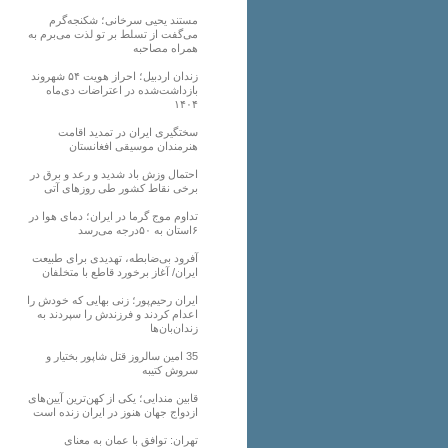
مستند یحیی سرخانی؛ شکنجه‌گرم
می‌گفت از تسلط بر تو لذت می‌برم به
همراه مصاحبه
زندان اردبیل؛ احراز هویت ۵۴ شهروند
بازداشت‌شده در اعتراضات دی‌ماه
۱۴۰۴
سختگیری ایران در تمدید اقامت
هنرمندان موسیقی افغانستان
احتمال وزش باد شدید و رعد و برق در
برخی نقاط کشور طی روزهای آتی
تداوم موج گرما در ایران؛ دمای هوا در
۶استان به ۵۰درجه می‌رسد
آفرود بی‌ضابطه، تهدیدی برای طبیعت
ایران/ آغاز برخورد قاطع با متخلفان
ایران رحیم‌پور؛ زنی بهایی که خودش را
اعدام کردند و فرزندش را سپردند به
زندان‌بان‌ها
35 امین سالروز قتل شاپور بختیار و
سروش کتیبه
قابین مندایی؛ یکی از کهن‌ترین آیین‌های
ازدواج جهان هنوز در ایران زنده است
تهران: توافق با عمان به معنای