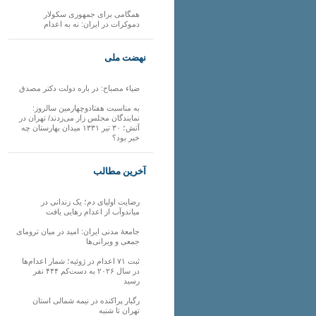
همگامی برای جمهوری سکولار
دموکرات در ایران: نه به اعدام
نهضت ملی
ضیاء مصباح: در باره دولت دکتر مصدق
به مناسبت هفتادوچهارمین سالروز:
نمایندگان مجلس زار می‌زدند/ تهران در
آتش؛ ۳۰ تیر ۱۳۳۱ میدان بهارستان چه
خبر بود؟
آخرین مطالب
رضایت اولیای دم؛ یک زندانی در
میاندوآب از اعدام رهایی یافت
جامعهٔ مدنی ایران: امید در میان ترومای
جمعی و ویرانی‌ها
ثبت ۷۱ اعدام در ژوئیه؛ شمار اعدام‌ها
در سال ۲۰۲۶ به دست‌کم ۴۴۴ نفر
رسید
رگبار پراکنده در نیمه شمالی استان
تهران تا شنبه