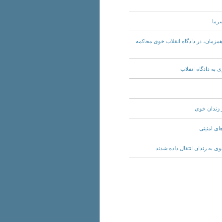
Tuesday, 11th September, 2018 - ۳۵ نفر از بازداشتی‌های ‎اعتراضات_دی ۹۶، به‌صورت همزمان، در دادگاه انقلاب ‎خوی محاکمه