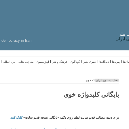
 ملی
ایران
d
democracy
in
Iran
ن‌ها
پیوندها
دیدگاه‌ها
حقوق بشر
گوناگون
فرهنگ و هنر
اپوزیسیون
معرفی کتاب
بین المللی
سایت ملیون ایران
> خوی
بایگانی کلیدواژه خوی
برای دیدن مطالب قدیم سایت لطفا روی دگمه «بایگانی نسخه قدیم سایت»
کلیک کنید