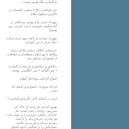
بازگشایی تنگه هرمز نیست
خبر «وخامت حال» مجتبی خامنه‌ای در
بالاترین سطوح نظام
مهرداد خدیر: پیام روشن پزشکیان در
گفت‌و‌گوی تصویری با مرد نامرئی: من
هستم!
مهرزاد بروجردی: آنچه ترور پدرم درباره
جنگ ایران به من آموخت
عربستان: ائتلاف دریایی دفاعی برای
مقابله با تهدیدهای منطقه‌ای و حفاظت
از کشتیرانی تشکیل شد
دیکتاتور و دیکتاتوری (ترجمه از آلمانی)
+ متن آلمانی + متن انگلیسی نوشته
‌امواجِ گرانشی وساختارِ کیهان
فردای پیروزی؛ دشوارترین فصل یک
ملت
ایران در آستانه گذار، آلترناتیو کجاست؟
بهروز اسدی: هر وجب از خاک‌ این
سرزمین، روایت زخمی است؛ هر
خانه‌ای، خاطره عزیزی را در سینه دارد؛
هر مادری، نام فرزندی را با اشک
زمزمه می‌کند و هر پدری، قامت
خمیده‌اش را بر سنگینی اندوه استوار