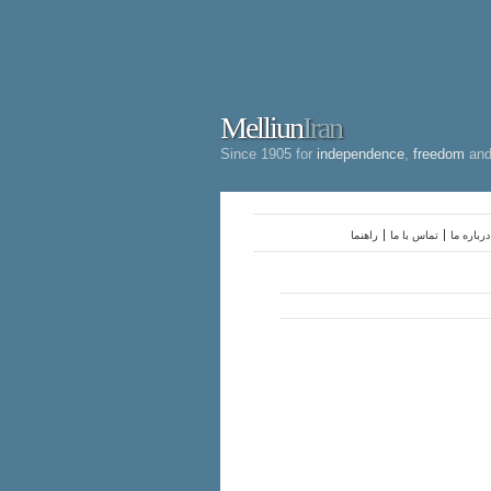
Melliun
Iran
Since 1905 for
independence
,
freedom
an
درباره ما
تماس با ما
راهنما