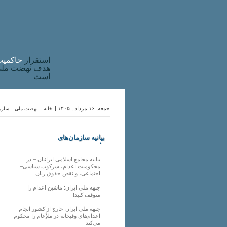
استقرار
حاکميت
هدف نهضت ملی 
است
جمعه, ۱۶ مرداد , ۱۴۰۵ |
خانه
نهضت ملی
سازما
بیانیه سازمان‌های
ملی
بیانیه مجامع اسلامی ایرانیان – در
محکومیت اعدام، سرکوب سیاسی–
اجتماعی، و نقض حقوق زنان
جبهه ملی ایران: ماشین اعدام را
متوقف کنید!
جبهه ملی ایران-خارج از کشور انجام
اعدام‌های وقیحانه در ملأِعام را محکوم
می‌کند