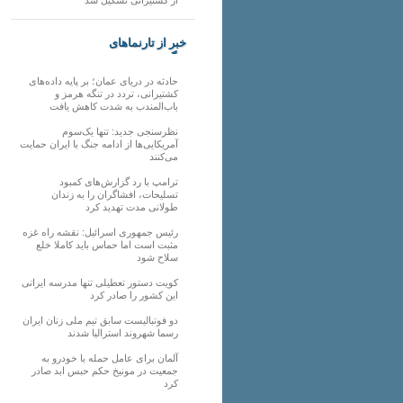
خبر از تارنماهای
دیگر
حادثه در دریای عمان؛ بر پایه داده‌های
کشتیرانی، تردد در تنگه هرمز و
باب‌المندب به شدت کاهش یافت
نظرسنجی جدید: تنها یک‌سوم
آمریکایی‌ها از ادامه جنگ با ایران حمایت
می‌کنند
ترامپ با رد گزارش‌های کمبود
تسلیحات، افشاگران را به زندان
طولانی مدت تهدید کرد
رئیس‌ جمهوری اسرائیل: نقشه راه غزه
مثبت است اما حماس باید کاملا خلع
سلاح شود
کویت دستور تعطیلی تنها مدرسه ایرانی
این کشور را صادر کرد
دو فوتبالیست سابق تیم ملی زنان ایران
رسما شهروند استرالیا شدند
آلمان برای عامل حمله با خودرو به
جمعیت در مونیخ حکم حبس ابد صادر
کرد