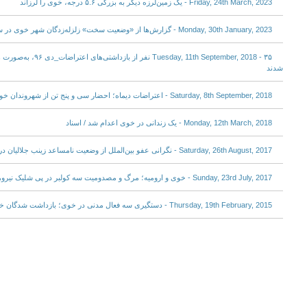
Friday, 24th March, 2023 - یک زمین‌لرزه‌ دیگر به بزرگی ۵.۶ درجه، خوی را لرزاند
Monday, 30th January, 2023 - گزارش‌ها از «وضعیت سخت» زلزله‌زدگان شهر خوی در سرما
شدند
Saturday, 8th September, 2018 - اعتراضات دیماه؛ احضار سی و پنج تن از شهروندان خوی به دادگاه انقلاب
Monday, 12th March, 2018 - یک زندانی در خوی اعدام شد / اسناد
Saturday, 26th August, 2017 - نگرانی عفو بین‌الملل از وضعیت نامساعد زینب جلالیان در زندان خوی
Sunday, 23rd July, 2017 - خوی و ارومیه؛ مرگ و مصدومیت سه کولبر در پی شلیک نیروهای امنیتی
Thursday, 19th February, 2015 - دستگیری سه فعال مدنی در خوی؛ بازداشت شدگان خوی به زندان انتقال داده شدند