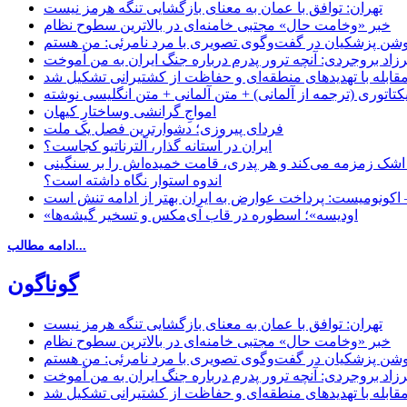
تهران: توافق با عمان به معنای بازگشایی تنگه هرمز نیست
خبر «وخامت حال» مجتبی خامنه‌ای در بالاترین سطوح نظام
زاد بروجردی: آنچه ترور پدرم درباره جنگ ایران به من آموخت
مقابله با تهدیدهای منطقه‌ای و حفاظت از کشتیرانی تشکیل شد
یکتاتوری (ترجمه از آلمانی) + متن آلمانی + متن انگلیسی نوشته
‌امواجِ گرانشی وساختارِ کیهان
فردای پیروزی؛ دشوارترین فصل یک ملت
ایران در آستانه گذار، آلترناتیو کجاست؟
 اشک زمزمه می‌کند و هر پدری، قامت خمیده‌اش را بر سنگینی
اندوه استوار نگاه داشته است؟
 اکونومیست: پرداخت عوارض به ایران بهتر از ادامه تنش است
«اودیسه»؛ اسطوره در قاب آی‌مکس و تسخیر گیشه‌ها
ادامه مطالب...
گوناگون
تهران: توافق با عمان به معنای بازگشایی تنگه هرمز نیست
خبر «وخامت حال» مجتبی خامنه‌ای در بالاترین سطوح نظام
زاد بروجردی: آنچه ترور پدرم درباره جنگ ایران به من آموخت
مقابله با تهدیدهای منطقه‌ای و حفاظت از کشتیرانی تشکیل شد