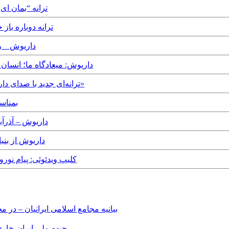
day, 13th January, 2020
esday, 28th November, 2017
day, 2nd October, 2016
Monday, 26th January, 2015 - داریوش: میعاد
Sunday, 20th July, 2014 - ترانه‌ای جديد با صدای داریوش به نام «دوباره باز خواهم گشت»
Tuesday, 11th December, 2012 - بمناسب
esday, 17th October, 2012
dnesday, 20th June, 2012
Saturday, 7th April, 2012 - کليپ ويدئوئی: پيام نوروزی آ
بیانیه مجامع اسلامی ایرانیان – د
جبهه ملی ایران-خارج 