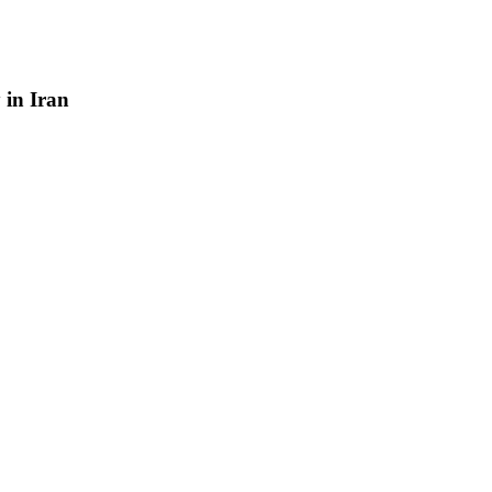
y
in
Iran