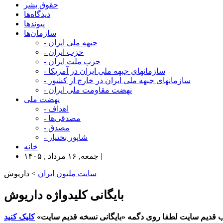
حقوق بشر
دیدگاه‌ها
پیوندها
سازمان‌ها
- جبهه ملی ایران
- حزب ایران
- حزب ملت ایران
- سازمانهای جبهه ملی ایران در آمریکا
- سازمانهای جبهه ملی ایران در خارج از کشور
- نهضت مقاومت ملی ایران
نهضت ملی
- اهداف
- مصدقی‌ها
- مصدق
- شاپور بختیار
خانه
جمعه, ۱۶ مرداد , ۱۴۰۵ |
سایت ملیون ایران
> داریوش
بایگانی کلیدواژه داریوش
 قدیم سایت لطفا روی دگمه «بایگانی نسخه قدیم سایت»
کلیک کنید