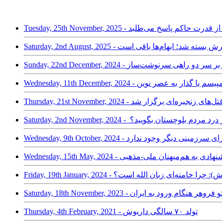
Tuesday, 25 - دادخواهی از قدرت حاکم پاسخ می‌طلبد
هرجویی و همسرش بسته شد؛ ابهام‌ها باقی است
: کردهای سوریه بر سر دو راهی سرنوشت‌ساز
Wednesday, 11th Decembe - ترامپیسم یا گذار به عصر نوین
شته‌شدگان قتل‌های زنجیره‌ای برگزار شد
اری هم از درد مردم بلوچستان بگویید؟
جی، آزادی برای سرزمینی دیگر وجود ندارد
نیاز (داریوش): پیشنهادی به هم‌میهنان ملی-مذهبی
F - ب. بی‌نیاز (داریوش): چرا خامنه‌ای زبان الله است؟
ی پرستو فروهر هنگام ورود به ایران
Thursday, 4th February, 2021 - تولد ۷۰ سالگی داریوش