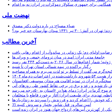
همگامی برای جمهوری سکولار دموکرات در ایران: نه به اعدام
نهضت ملی
ضیاء مصباح: در باره دولت دکتر مصدق
۱ میدان بهارستان چه خبر بود؟
آخرین مطالب
رضایت اولیای دم؛ یک زندانی در میاندوآب از اعدام رهایی یافت
جامعهٔ مدنی ایران: امید در میان ترومای جمعی و ویرانی‌ها
رگبار پراکنده در نیمه شمالی استان تهران تا شنبه
جه‌گرم می‌گفت از تسلط بر تو لذت می‌برم به همراه مصاحبه
ده در اعتراضات دی‌ماه ۱۴۰۴
سختگیری ایران در تمدید اقامت هنرمندان موسیقی افغانستان
 باد شدید و رعد و برق در برخی نقاط کشور طی روزهای آتی
موج گرما در ایران؛ دمای هوا در ۶استان به ۵۰درجه می‌رسد
بطه، تهدیدی برای طبیعت ایران/ آغاز برخورد قاطع با متخلفان
ی که خودش را اعدام کردند و فرزندش را سپردند به زندان‌بان‌ها
35 امین سالروز قتل شاپور بختیار و سروش کتیبه
یکی از کهن‌ترین آیین‌های ازدواج جهان هنوز در ایران زنده است