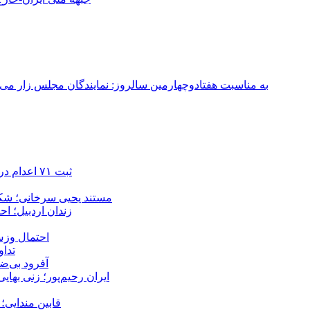
به مناسبت هفتادوچهارمین سالروز: نمایندگان مجلس زار می‌زدند/ تهران در آتش؛ ۳۰ تیر ۳۳۱
ثبت ۷۱ اعدام در ژوئیه؛ شمار اعدام‌ها در سال ۲۰۲۶ به دست‌کم ۴۴۴ نفر رسید
مستند یحیی سرخانی؛ شکن
زندان اردبیل؛ احراز هویت ۵۴ شهروند بازداشت‌ش
احتمال وزش
تداوم 
آفرود بی‌ضا
ایران رحیم‌پور؛ زنی بهای
قابین مندایی؛ 