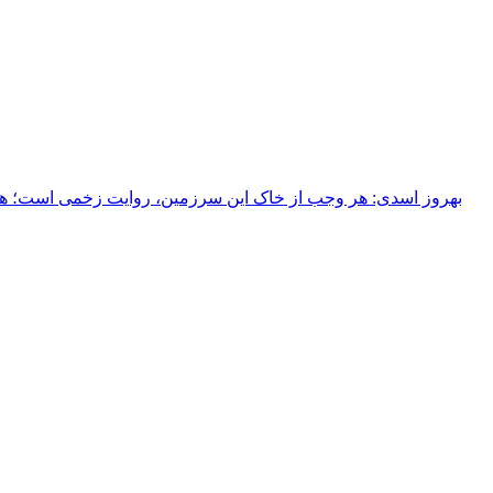
بهروز اسدی: هر وجب از خاک‌ این سرزمین، روایت زخمی است؛ هر خ