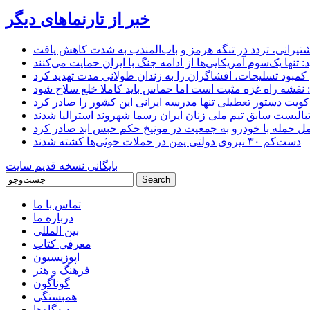
خبر از تارنماهای دیگر
 کشتیرانی، تردد در تنگه هرمز و باب‌المندب به شدت کاهش یافت
تنها یک‌سوم آمریکایی‌ها از ادامه جنگ با ایران حمایت می‌کنند
کمبود تسلیحات، افشاگران را به زندان طولانی مدت تهدید کرد
 نقشه راه غزه مثبت است اما حماس باید کاملا خلع سلاح شود
کویت دستور تعطیلی تنها مدرسه ایرانی این کشور را صادر کرد
بالیست سابق تیم ملی زنان ایران رسما شهروند استرالیا شدند
مل حمله با خودرو به جمعیت در مونیخ حکم حبس ابد صادر کرد
دست‌کم ۳۰ نیروی دولتی یمن در حملات حوثی‌ها کشته شدند
بایگانی نسخه قدیم سایت
تماس با ما
درباره ما
بین المللی
معرفی کتاب
اپوزیسیون
فرهنگ و هنر
گوناگون
همبستگی
دیدگاه‌ها