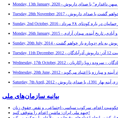
Mon - ترانه “بمان ای میهن داغدارم” با صدای داریوش
Tu - ترانه دوباره باز خواهم گشت با صدای داریوش
Sun - داریوش _ رحمانیان در باره کودتای ۲۸ مرداد
گاه ما؛ انسان و آبادی، تاریخ آینده، میدان آزادی
ت 12 آذر: داریوش آذرآبادگان
Wedn - داریوش – آذرآبادگان – سروده زویا زاکاریان
We - داریوش از بنیاد ‌آیینه و مبارزه با اعتیاد می‌گوید
ينه بهار 1391، با صدای داريوش
بیانیه سازمان‌های ملی
ر محکومیت اعدام، سرکوب سیاسی–اجتماعی، و نقض حقوق زنان
جبهه ملی ایران: ماشین اعدام را متوقف کنید!
از کشور انجام اعدام‌های وقیحانه در ملأِعام را محکوم می‌کند