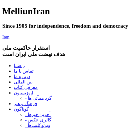
Melliun
Iran
Since 1905 for
independence
,
freedom
and
democrac
Iran
استقرار
حاکميت ملی
هدف نهضت ملی ایران است
راهنما
تماس با ما
درباره ما
بین المللی
معرفی کتاب
اپوزیسیون
- گرد همآئی ها
فرهنگ و هنر
گوناگون
- آخرین خبرها
- گالری عکس
- ویدئوکلیپ‌ها