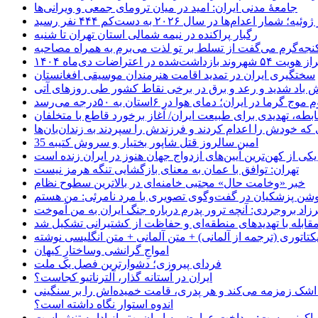
جامعهٔ مدنی ایران: امید در میان ترومای جمعی و ویرانی‌ها
رگبار پراکنده در نیمه شمالی استان تهران تا شنبه
جه‌گرم می‌گفت از تسلط بر تو لذت می‌برم به همراه مصاحبه
ده در اعتراضات دی‌ماه ۱۴۰۴
سختگیری ایران در تمدید اقامت هنرمندان موسیقی افغانستان
 باد شدید و رعد و برق در برخی نقاط کشور طی روزهای آتی
موج گرما در ایران؛ دمای هوا در ۶استان به ۵۰درجه می‌رسد
بطه، تهدیدی برای طبیعت ایران/ آغاز برخورد قاطع با متخلفان
ی که خودش را اعدام کردند و فرزندش را سپردند به زندان‌بان‌ها
35 امین سالروز قتل شاپور بختیار و سروش کتیبه
یکی از کهن‌ترین آیین‌های ازدواج جهان هنوز در ایران زنده است
تهران: توافق با عمان به معنای بازگشایی تنگه هرمز نیست
خبر «وخامت حال» مجتبی خامنه‌ای در بالاترین سطوح نظام
زاد بروجردی: آنچه ترور پدرم درباره جنگ ایران به من آموخت
مقابله با تهدیدهای منطقه‌ای و حفاظت از کشتیرانی تشکیل شد
یکتاتوری (ترجمه از آلمانی) + متن آلمانی + متن انگلیسی نوشته
‌امواجِ گرانشی وساختارِ کیهان
فردای پیروزی؛ دشوارترین فصل یک ملت
ایران در آستانه گذار، آلترناتیو کجاست؟
 اشک زمزمه می‌کند و هر پدری، قامت خمیده‌اش را بر سنگینی
اندوه استوار نگاه داشته است؟
 اکونومیست: پرداخت عوارض به ایران بهتر از ادامه تنش است