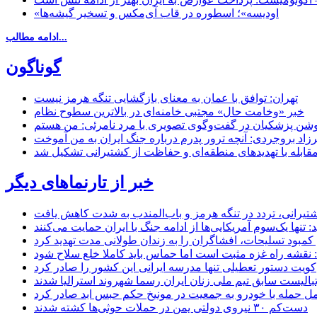
«اودیسه»؛ اسطوره در قاب آی‌مکس و تسخیر گیشه‌ها
ادامه مطالب...
گوناگون
تهران: توافق با عمان به معنای بازگشایی تنگه هرمز نیست
خبر «وخامت حال» مجتبی خامنه‌ای در بالاترین سطوح نظام
زاد بروجردی: آنچه ترور پدرم درباره جنگ ایران به من آموخت
مقابله با تهدیدهای منطقه‌ای و حفاظت از کشتیرانی تشکیل شد
خبر از تارنماهای دیگر
 کشتیرانی، تردد در تنگه هرمز و باب‌المندب به شدت کاهش یافت
تنها یک‌سوم آمریکایی‌ها از ادامه جنگ با ایران حمایت می‌کنند
کمبود تسلیحات، افشاگران را به زندان طولانی مدت تهدید کرد
 نقشه راه غزه مثبت است اما حماس باید کاملا خلع سلاح شود
کویت دستور تعطیلی تنها مدرسه ایرانی این کشور را صادر کرد
بالیست سابق تیم ملی زنان ایران رسما شهروند استرالیا شدند
مل حمله با خودرو به جمعیت در مونیخ حکم حبس ابد صادر کرد
دست‌کم ۳۰ نیروی دولتی یمن در حملات حوثی‌ها کشته شدند