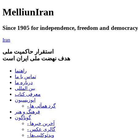
Melliun
Iran
Since 1905 for
independence
,
freedom
and
democrac
Iran
استقرار
حاکميت ملی
هدف نهضت ملی ایران است
راهنما
تماس با ما
درباره ما
بین المللی
معرفی کتاب
اپوزیسیون
- گرد همآئی ها
فرهنگ و هنر
گوناگون
- آخرین خبرها
- گالری عکس
- ویدئوکلیپ‌ها