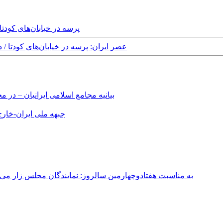
Monday, 21st August, 2017 - پرسه در 
Thursday, 18th August, 2016 - عصر ایران: پرسه در خیابان
بیانیه مجامع اسلامی ایرانیان – د
جبهه ملی ایران-خارج 
به مناسبت هفتادوچهارمین سالروز: نمایندگان مجلس زار می‌زدند/ تهران در آتش؛ ۳۰ تیر ۳۳۱