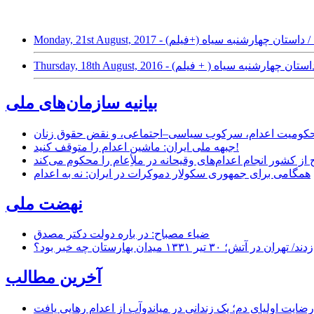
خیابان‌های کودتا / داستان چهارشنبه سیاه (+فیلم)
‌های کودتا / داستان چهارشنبه سیاه ( + فیلم)
بیانیه سازمان‌های ملی
ر محکومیت اعدام، سرکوب سیاسی–اجتماعی، و نقض حقوق زنان
جبهه ملی ایران: ماشین اعدام را متوقف کنید!
از کشور انجام اعدام‌های وقیحانه در ملأِعام را محکوم می‌کند
همگامی برای جمهوری سکولار دموکرات در ایران: نه به اعدام
نهضت ملی
ضیاء مصباح: در باره دولت دکتر مصدق
۱ میدان بهارستان چه خبر بود؟
آخرین مطالب
رضایت اولیای دم؛ یک زندانی در میاندوآب از اعدام رهایی یافت