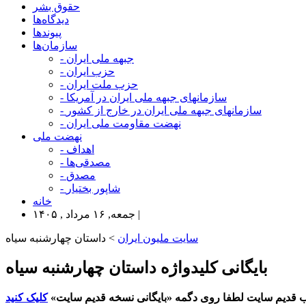
حقوق بشر
دیدگاه‌ها
پیوندها
سازمان‌ها
- جبهه ملی ایران
- حزب ایران
- حزب ملت ایران
- سازمانهای جبهه ملی ایران در آمریکا
- سازمانهای جبهه ملی ایران در خارج از کشور
- نهضت مقاومت ملی ایران
نهضت ملی
- اهداف
- مصدقی‌ها
- مصدق
- شاپور بختیار
خانه
جمعه, ۱۶ مرداد , ۱۴۰۵ |
سایت ملیون ایران
> داستان چهارشنبه سیاه
بایگانی کلیدواژه داستان چهارشنبه سیاه
 قدیم سایت لطفا روی دگمه «بایگانی نسخه قدیم سایت»
کلیک کنید