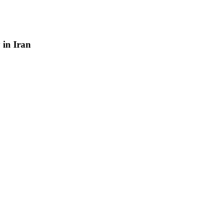
y
in
Iran