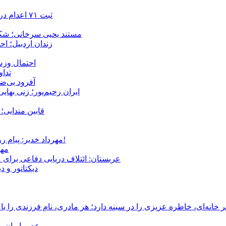
ثبت ۷۱ اعدام در ژوئیه؛ شمار اعدام‌ها در سال ۲۰۲۶ به دست‌کم ۴۴۴ نفر رسید
مستند یحیی سرخانی؛ شکن
زندان اردبیل؛ احراز هویت ۵۴ شهروند بازداشت‌ش
احتمال وزش
تداوم 
آفرود بی‌ضا
ایران رحیم‌پور؛ زنی بهای
قابین مندایی؛ 
مهرداد خدیر: پیام روشن پزشکیان در گفت‌و‌گوی تصویری با مرد نامرئی: من هستم!
مهر
عربستان: ائتلاف دریایی دفاعی برای 
دیکتاتور و د
انه‌ای، خاطره عزیزی را در سینه دارد؛ هر مادری، نام فرزندی را با
عصر ایران –