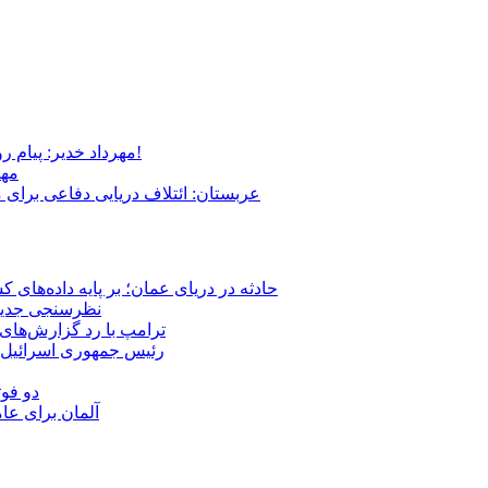
مهرداد خدیر: پیام روشن پزشکیان در گفت‌و‌گوی تصویری با مرد نامرئی: من هستم!
مهر
عربستان: ائتلاف دریایی دفاعی برای 
حادثه در دریای عمان؛ بر پایه داده‌های
نظرسنجی جدید: 
ترامپ با رد گزارش‌های 
رئیس‌ جمهوری اسرائیل:
دو فوت
آلمان برای عا