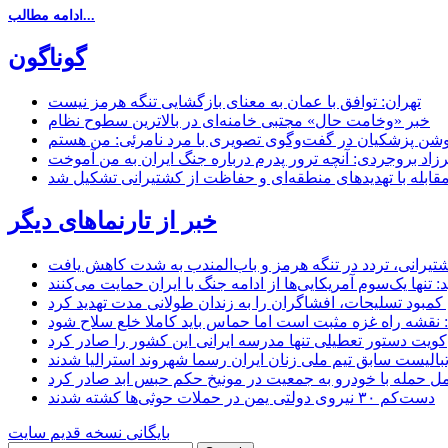
ادامه مطالب...
گوناگون
تهران: توافق با عمان به معنای بازگشایی تنگه هرمز نیست
خبر «وخامت حال» مجتبی خامنه‌ای در بالاترین سطوح نظام
زاد بروجردی: آنچه ترور پدرم درباره جنگ ایران به من آموخت
مقابله با تهدیدهای منطقه‌ای و حفاظت از کشتیرانی تشکیل شد
خبر از تارنماهای دیگر
 کشتیرانی، تردد در تنگه هرمز و باب‌المندب به شدت کاهش یافت
تنها یک‌سوم آمریکایی‌ها از ادامه جنگ با ایران حمایت می‌کنند
کمبود تسلیحات، افشاگران را به زندان طولانی مدت تهدید کرد
 نقشه راه غزه مثبت است اما حماس باید کاملا خلع سلاح شود
کویت دستور تعطیلی تنها مدرسه ایرانی این کشور را صادر کرد
بالیست سابق تیم ملی زنان ایران رسما شهروند استرالیا شدند
مل حمله با خودرو به جمعیت در مونیخ حکم حبس ابد صادر کرد
دست‌کم ۳۰ نیروی دولتی یمن در حملات حوثی‌ها کشته شدند
بایگانی نسخه قدیم سایت