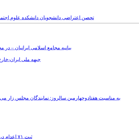
Wednesday, 24th October, 2018 - تحصن اعتراضی دانشجویان دانشکد
بیانیه مجامع اسلامی ایرانیان – د
جبهه ملی ایران-خارج 
به مناسبت هفتادوچهارمین سالروز: نمایندگان مجلس زار می‌زدند/ تهران در آتش؛ ۳۰ تیر ۳۳۱
ثبت ۷۱ اعدام در ژوئیه؛ شمار اعدام‌ها در سال ۲۰۲۶ به دست‌کم ۴۴۴ نفر رسید