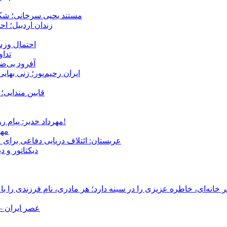
مستند یحیی سرخانی؛ شکن
زندان اردبیل؛ احراز هویت ۵۴ شهروند بازداشت‌ش
احتمال وزش
تداوم 
آفرود بی‌ضا
ایران رحیم‌پور؛ زنی بهای
قابین مندایی؛ 
مهرداد خدیر: پیام روشن پزشکیان در گفت‌و‌گوی تصویری با مرد نامرئی: من هستم!
مهر
عربستان: ائتلاف دریایی دفاعی برای 
دیکتاتور و د
انه‌ای، خاطره عزیزی را در سینه دارد؛ هر مادری، نام فرزندی را با
عصر ایران –