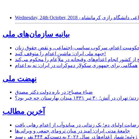
ه علوم اجتماعی دانشگاه رازی کرمانشاه
بیانیه سازمان‌های ملی
ر محکومیت اعدام، سرکوب سیاسی–اجتماعی، و نقض حقوق زنان
جبهه ملی ایران: ماشین اعدام را متوقف کنید!
از کشور انجام اعدام‌های وقیحانه در ملأِعام را محکوم می‌کند
همگامی برای جمهوری سکولار دموکرات در ایران: نه به اعدام
نهضت ملی
ضیاء مصباح: در باره دولت دکتر مصدق
۱ میدان بهارستان چه خبر بود؟
آخرین مطالب
رضایت اولیای دم؛ یک زندانی در میاندوآب از اعدام رهایی یافت
جامعهٔ مدنی ایران: امید در میان ترومای جمعی و ویرانی‌ها