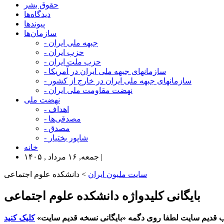
حقوق بشر
دیدگاه‌ها
پیوندها
سازمان‌ها
- جبهه ملی ایران
- حزب ایران
- حزب ملت ایران
- سازمانهای جبهه ملی ایران در آمریکا
- سازمانهای جبهه ملی ایران در خارج از کشور
- نهضت مقاومت ملی ایران
نهضت ملی
- اهداف
- مصدقی‌ها
- مصدق
- شاپور بختیار
خانه
جمعه, ۱۶ مرداد , ۱۴۰۵ |
سایت ملیون ایران
> دانشکده علوم اجتماعی
بایگانی کلیدواژه دانشکده علوم اجتماعی
 قدیم سایت لطفا روی دگمه «بایگانی نسخه قدیم سایت»
کلیک کنید