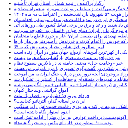
رگبار پراکنده در نیمه شمالی استان تهران تا شنبه
جه‌گرم می‌گفت از تسلط بر تو لذت می‌برم به همراه مصاحبه
ده در اعتراضات دی‌ماه ۱۴۰۴
سختگیری ایران در تمدید اقامت هنرمندان موسیقی افغانستان
 باد شدید و رعد و برق در برخی نقاط کشور طی روزهای آتی
موج گرما در ایران؛ دمای هوا در ۶استان به ۵۰درجه می‌رسد
بطه، تهدیدی برای طبیعت ایران/ آغاز برخورد قاطع با متخلفان
ی که خودش را اعدام کردند و فرزندش را سپردند به زندان‌بان‌ها
35 امین سالروز قتل شاپور بختیار و سروش کتیبه
یکی از کهن‌ترین آیین‌های ازدواج جهان هنوز در ایران زنده است
تهران: توافق با عمان به معنای بازگشایی تنگه هرمز نیست
خبر «وخامت حال» مجتبی خامنه‌ای در بالاترین سطوح نظام
زاد بروجردی: آنچه ترور پدرم درباره جنگ ایران به من آموخت
مقابله با تهدیدهای منطقه‌ای و حفاظت از کشتیرانی تشکیل شد
یکتاتوری (ترجمه از آلمانی) + متن آلمانی + متن انگلیسی نوشته
‌امواجِ گرانشی وساختارِ کیهان
فردای پیروزی؛ دشوارترین فصل یک ملت
ایران در آستانه گذار، آلترناتیو کجاست؟
 اشک زمزمه می‌کند و هر پدری، قامت خمیده‌اش را بر سنگینی
اندوه استوار نگاه داشته است؟
 اکونومیست: پرداخت عوارض به ایران بهتر از ادامه تنش است
«اودیسه»؛ اسطوره در قاب آی‌مکس و تسخیر گیشه‌ها