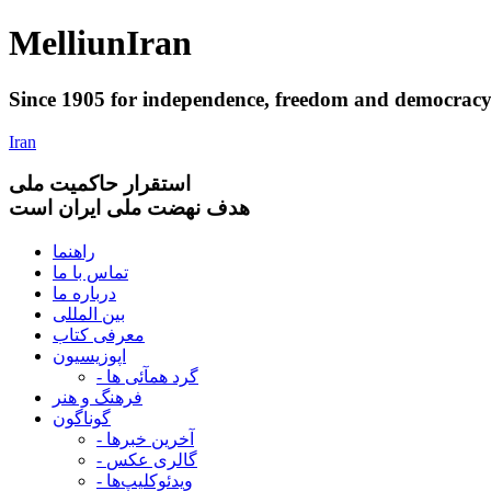
Melliun
Iran
Since 1905 for
independence
,
freedom
and
democrac
Iran
استقرار
حاکميت ملی
هدف نهضت ملی ایران است
راهنما
تماس با ما
درباره ما
بین المللی
معرفی کتاب
اپوزیسیون
- گرد همآئی ها
فرهنگ و هنر
گوناگون
- آخرین خبرها
- گالری عکس
- ویدئوکلیپ‌ها