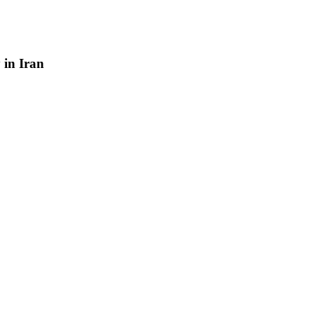
y
in
Iran