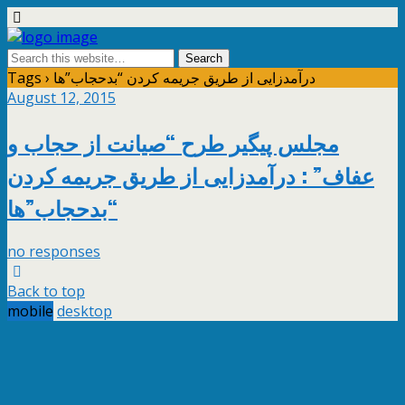
Tags › درآمدزایی از طریق جریمه کردن “بدحجاب”ها
August 12, 2015
مجلس پیگیر طرح “صیانت از حجاب و
عفاف” : درآمدزایی از طریق جریمه کردن
“بدحجاب”ها
no responses
Back to top
mobile
desktop