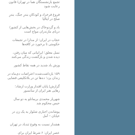
تجمع بازنشستگان هما در تهران/ قانون
رعایت شود
فروغ فرخزاد و کودکانِ بندرِ جنگ، بندرِ
صلح در ایتالیا
باد و گردوخاک در بخش‌هایی از کشور/
دریای مازندران مواج است
حجاب در ایران؛ از مدارا در تجمعات
حکومتی تا برخورد در کافه‌ها
نسل معلق؛ ایرانیانی که میان رفتن،
دیده شدن و بازگشت زندگی می‌کنند
وزش باد شدید در همه نقاط کشور
۱۵۹ بازداشت‌شده اعتراضات دی‌ماه در
زندان یزد؛ ده‌ها تن در بلاتکلیفی قضایی
گزارش| پایان اقتدار وزارت ارشاد؛
رهایی هنر ایران از سانسور
شهریار محمدی بریمانلو به دو سال
حبس محکوم شد
پوشاندن اجباری شلوار به یک زن در
خیابان – آمل
هشدار نسبت به وفوع تندباد در تهران
عصر ایران: ۶ شرط ایران برای