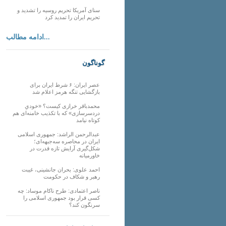
سنای آمریکا تحریم روسیه را تشدید و
تحریم ایران را تمدید کرد
ادامه مطالب...
گوناگون
عصر ایران: ۶ شرط ایران برای
بازگشایی تنگه هرمز اعلام شد
محمدباقر خرازی کیست؟ «خودیِ
دردسرسازی» که با تکذیب خامنه‌ای هم
کوتاه نیامد
عبدالرحمن الراشد: جمهوری اسلامی
ایران در محاصره سه‌جبهه‌ای؛
شکل‌گیری آرایش تازه قدرت در
خاورمیانه
احمد علوی: بحران جانشینی، غیبت
رهبر و شکاف در حکومت
ناصر اعتمادی: طرح ناکام موساد: چه
کسی قرار بود جمهوری اسلامی را
سرنگون کند؟