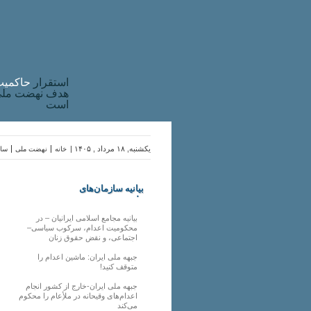
استقرار
حاکميت
هدف نهضت ملی 
است
یکشنبه, ۱۸ مرداد , ۱۴۰۵ |
خانه
نهضت ملی
ساز
بیانیه سازمان‌های
ملی
بیانیه مجامع اسلامی ایرانیان – در
محکومیت اعدام، سرکوب سیاسی–
اجتماعی، و نقض حقوق زنان
جبهه ملی ایران: ماشین اعدام را
متوقف کنید!
جبهه ملی ایران-خارج از کشور انجام
اعدام‌های وقیحانه در ملأِعام را محکوم
می‌کند