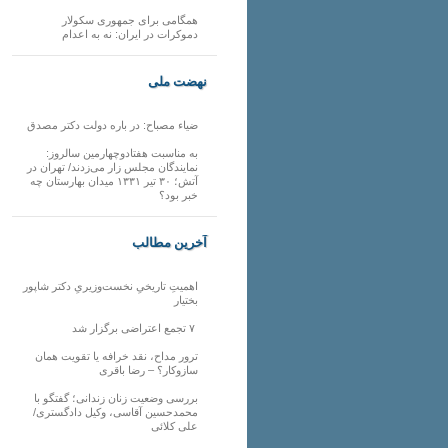
همگامی برای جمهوری سکولار
دموکرات در ایران: نه به اعدام
نهضت ملی
ضیاء مصباح: در باره دولت دکتر مصدق
به مناسبت هفتادوچهارمین سالروز:
نمایندگان مجلس زار می‌زدند/ تهران در
آتش؛ ۳۰ تیر ۱۳۳۱ میدان بهارستان چه
خبر بود؟
آخرین مطالب
اهمیتِ تاریخیِ نخست‌وزیریِ دکتر شاپور
بختیار
۷ تجمع اعتراضی برگزار شد
ترور مداح، نقد خرافه یا تقویت همان
سازوکار؟ – رضا باقری
بررسی وضعیت زنان زندانی؛ گفتگو با
محمدحسین آقاسی، وکیل دادگستری/
علی کلائی