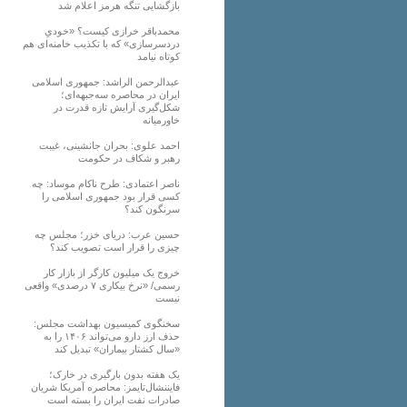
بازگشایی تنگه هرمز اعلام شد
محمدباقر خرازی کیست؟ «خودیِ
دردسرسازی» که با تکذیب خامنه‌ای هم
کوتاه نیامد
عبدالرحمن الراشد: جمهوری اسلامی
ایران در محاصره سه‌جبهه‌ای؛
شکل‌گیری آرایش تازه قدرت در
خاورمیانه
احمد علوی: بحران جانشینی، غیبت
رهبر و شکاف در حکومت
ناصر اعتمادی: طرح ناکام موساد: چه
کسی قرار بود جمهوری اسلامی را
سرنگون کند؟
حسین عرب: دریای خزر؛ مجلس چه
چیزی را قرار است تصویب کند؟
خروج یک میلیون کارگر از بازار کار
رسمی/ «نرخ بیکاری ۷ درصدی» واقعی
نیست
سخنگوی کمیسیون بهداشت مجلس:
حذف ارز دارو می‌تواند ۱۴۰۶ را به
«سال کشتار بیماران» تبدیل کند
یک هفته بدون بارگیری در خارک؛
فایننشال‌تایمز: محاصره آمریکا شریان
صادرات نفت ایران را بسته است