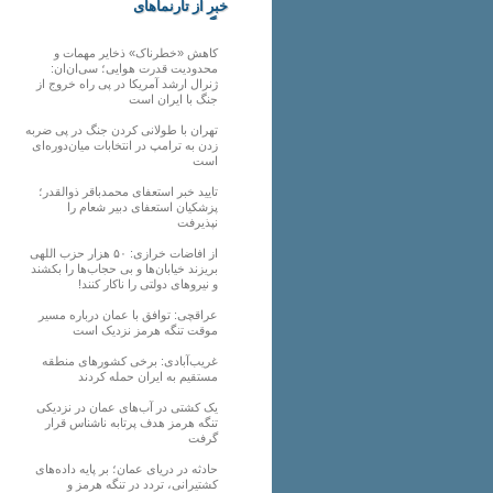
خبر از تارنماهای
دیگر
کاهش «خطرناک» ذخایر مهمات و
محدودیت قدرت هوایی؛ سی‌ان‌ان:
ژنرال ارشد آمریکا در پی راه خروج از
جنگ با ایران است
تهران با طولانی کردن جنگ در پی ضربه
زدن به ترامپ در انتخابات میان‌دوره‌ای
است
تایید خبر استعفای محمدباقر ذوالقدر؛
پزشکیان استعفای دبیر شعام را
نپذیرفت
از افاضات خرازی: ۵۰ هزار حزب اللهی
بریزند خیابان‌ها و بی حجاب‌ها را بکشند
و نیرو‌های دولتی را ناکار کنند!
عراقچی: توافق با عمان درباره مسیر
موقت تنگه هرمز نزدیک است
غریب‌آبادی: برخی کشورهای منطقه
مستقیم به ایران حمله کردند
یک کشتی در آب‌های عمان در نزدیکی
تنگه هرمز هدف پرتابه ناشناس قرار
گرفت
حادثه در دریای عمان؛ بر پایه داده‌های
کشتیرانی، تردد در تنگه هرمز و