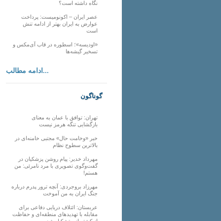
نگاه داشته است؟
عصر ایران – اکونومیست: پرداخت
عوارض به ایران بهتر از ادامه تنش
است
«اودیسه»؛ اسطوره در قاب آی‌مکس و
تسخیر گیشه‌ها
ادامه مطالب...
گوناگون
تهران: توافق با عمان به معنای
بازگشایی تنگه هرمز نیست
خبر «وخامت حال» مجتبی خامنه‌ای در
بالاترین سطوح نظام
مهرداد خدیر: پیام روشن پزشکیان در
گفت‌و‌گوی تصویری با مرد نامرئی: من
هستم!
مهرزاد بروجردی: آنچه ترور پدرم درباره
جنگ ایران به من آموخت
عربستان: ائتلاف دریایی دفاعی برای
مقابله با تهدیدهای منطقه‌ای و حفاظت
از کشتیرانی تشکیل شد