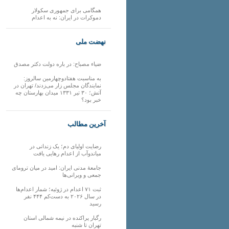
همگامی برای جمهوری سکولار
دموکرات در ایران: نه به اعدام
نهضت ملی
ضیاء مصباح: در باره دولت دکتر مصدق
به مناسبت هفتادوچهارمین سالروز:
نمایندگان مجلس زار می‌زدند/ تهران در
آتش؛ ۳۰ تیر ۱۳۳۱ میدان بهارستان چه
خبر بود؟
آخرین مطالب
رضایت اولیای دم؛ یک زندانی در
میاندوآب از اعدام رهایی یافت
جامعهٔ مدنی ایران: امید در میان ترومای
جمعی و ویرانی‌ها
ثبت ۷۱ اعدام در ژوئیه؛ شمار اعدام‌ها
در سال ۲۰۲۶ به دست‌کم ۴۴۴ نفر
رسید
رگبار پراکنده در نیمه شمالی استان
تهران تا شنبه