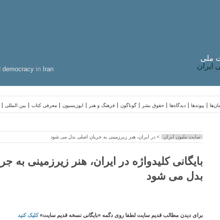
 ملی
ایران
d
democracy
in
Iran
ن‌ها
پیوندها
دیدگاه‌ها
حقوق بشر
گوناگون
فرهنگ و هنر
اپوزیسیون
معرفی کتاب
بین المللی
سایت ملیون ایران
> در ایران، هنر زیرزمینی به جریان اصلی بدل می شود
بایگانی کلیدواژه در ایران، هنر زیرزمینی به ج
بدل می شود
برای دیدن مطالب قدیم سایت لطفا روی دگمه «بایگانی نسخه قدیم سایت»
کلیک کنید