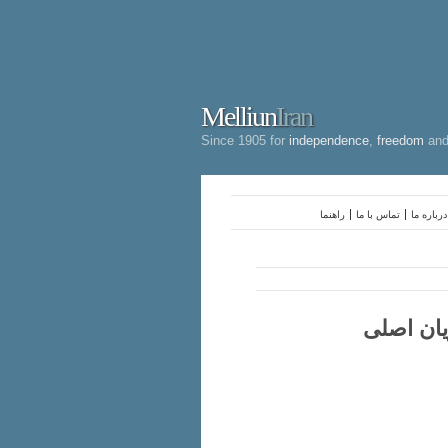
Melliun
Iran
Since 1905 for
independence
,
freedom
an
درباره ما
تماس با ما
راهنما
ریان اصلی