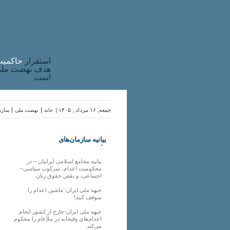
استقرار
حاکميت
هدف نهضت ملی 
است
جمعه, ۱۶ مرداد , ۱۴۰۵ |
خانه
نهضت ملی
سازما
بیانیه سازمان‌های
ملی
بیانیه مجامع اسلامی ایرانیان – در
محکومیت اعدام، سرکوب سیاسی–
اجتماعی، و نقض حقوق زنان
جبهه ملی ایران: ماشین اعدام را
متوقف کنید!
جبهه ملی ایران-خارج از کشور انجام
اعدام‌های وقیحانه در ملأِعام را محکوم
می‌کند