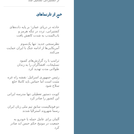
خبر از تارنماهای
دیگر
حادثه در دریای عمان؛ بر پایه داده‌های
کشتیرانی، تردد در تنگه هرمز و
باب‌المندب به شدت کاهش یافت
نظرسنجی جدید: تنها یک‌سوم
آمریکایی‌ها از ادامه جنگ با ایران حمایت
می‌کنند
ترامپ با رد گزارش‌های کمبود
تسلیحات، افشاگران را به زندان
طولانی مدت تهدید کرد
رئیس‌ جمهوری اسرائیل: نقشه راه غزه
مثبت است اما حماس باید کاملا خلع
سلاح شود
کویت دستور تعطیلی تنها مدرسه ایرانی
این کشور را صادر کرد
دو فوتبالیست سابق تیم ملی زنان ایران
رسما شهروند استرالیا شدند
آلمان برای عامل حمله با خودرو به
جمعیت در مونیخ حکم حبس ابد صادر
کرد