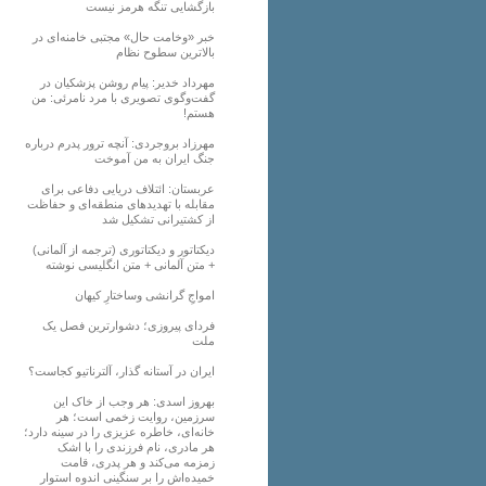
بازگشایی تنگه هرمز نیست
خبر «وخامت حال» مجتبی خامنه‌ای در
بالاترین سطوح نظام
مهرداد خدیر: پیام روشن پزشکیان در
گفت‌و‌گوی تصویری با مرد نامرئی: من
هستم!
مهرزاد بروجردی: آنچه ترور پدرم درباره
جنگ ایران به من آموخت
عربستان: ائتلاف دریایی دفاعی برای
مقابله با تهدیدهای منطقه‌ای و حفاظت
از کشتیرانی تشکیل شد
دیکتاتور و دیکتاتوری (ترجمه از آلمانی)
+ متن آلمانی + متن انگلیسی نوشته
‌امواجِ گرانشی وساختارِ کیهان
فردای پیروزی؛ دشوارترین فصل یک
ملت
ایران در آستانه گذار، آلترناتیو کجاست؟
بهروز اسدی: هر وجب از خاک‌ این
سرزمین، روایت زخمی است؛ هر
خانه‌ای، خاطره عزیزی را در سینه دارد؛
هر مادری، نام فرزندی را با اشک
زمزمه می‌کند و هر پدری، قامت
خمیده‌اش را بر سنگینی اندوه استوار