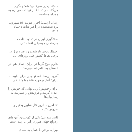
مستند یحیی سرخانی؛ شکنجه‌گرم
می‌گفت از تسلط بر تو لذت می‌برم به
همراه مصاحبه
زندان اردبیل؛ احراز هویت ۵۴ شهروند
بازداشت‌شده در اعتراضات دی‌ماه
۱۴۰۴
سختگیری ایران در تمدید اقامت
هنرمندان موسیقی افغانستان
احتمال وزش باد شدید و رعد و برق در
برخی نقاط کشور طی روزهای آتی
تداوم موج گرما در ایران؛ دمای هوا در
۶استان به ۵۰درجه می‌رسد
آفرود بی‌ضابطه، تهدیدی برای طبیعت
ایران/ آغاز برخورد قاطع با متخلفان
ایران رحیم‌پور؛ زنی بهایی که خودش را
اعدام کردند و فرزندش را سپردند به
زندان‌بان‌ها
35 امین سالروز قتل شاپور بختیار و
سروش کتیبه
قابین مندایی؛ یکی از کهن‌ترین آیین‌های
ازدواج جهان هنوز در ایران زنده است
تهران: توافق با عمان به معنای