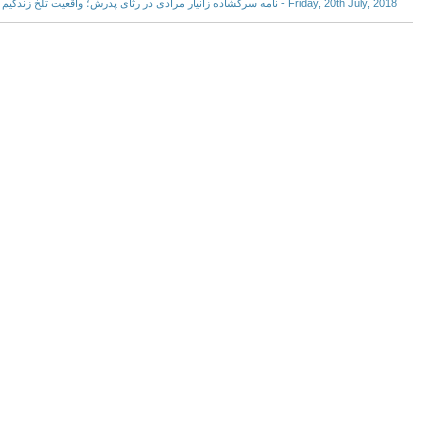
Friday, 20th July, 2018 - نامه سرگشاده زانیار مرادی در رثای پدرش؛ واقعیت تلخ زندگیم به وقوع پیوست