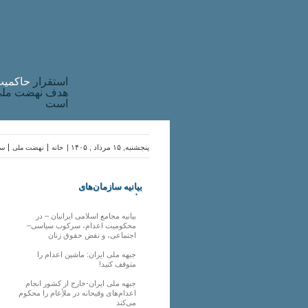
استقرار
حاکميت
هدف نهضت ملی 
است
پنجشنبه, ۱۵ مرداد , ۱۴۰۵ |
خانه
نهضت ملی
سا
بیانیه سازمان‌های
ملی
بیانیه مجامع اسلامی ایرانیان – در
محکومیت اعدام، سرکوب سیاسی–
اجتماعی، و نقض حقوق زنان
جبهه ملی ایران: ماشین اعدام را
متوقف کنید!
جبهه ملی ایران-خارج از کشور انجام
اعدام‌های وقیحانه در ملأِعام را محکوم
می‌کند