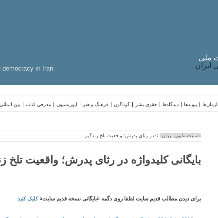
 ملی
ایران
d
democracy
in
Iran
زمان‌ها
پیوندها
دیدگاه‌ها
حقوق بشر
گوناگون
فرهنگ و هنر
اپوزیسیون
معرفی کتاب
بین المللی
سایت ملیون ایران
> در رثای پدرش؛ واقعیت تلخ زندگیم
بایگانی کلیدواژه در رثای پدرش؛ واقعیت تلخ زن
برای دیدن مطالب قدیم سایت لطفا روی دگمه «بایگانی نسخه قدیم سایت»
کلیک کنید