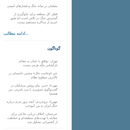
معلمان در میانه جنگ و فشارهای امنیتی
قطر: کل منطقه برای جلوگیری از
گسترش جنگ در تلاش است اما هنوز
خبری از مذاکره مستقیم نیست
ادامه مطالب...
گوناگون
تهران: توافق با عمان به معنای
بازگشایی تنگه هرمز نیست
خبر «وخامت حال» مجتبی خامنه‌ای در
بالاترین سطوح نظام
مهرداد خدیر: پیام روشن پزشکیان در
گفت‌و‌گوی تصویری با مرد نامرئی: من
هستم!
مهرزاد بروجردی: آنچه ترور پدرم درباره
جنگ ایران به من آموخت
عربستان: ائتلاف دریایی دفاعی برای
مقابله با تهدیدهای منطقه‌ای و حفاظت
از کشتیرانی تشکیل شد