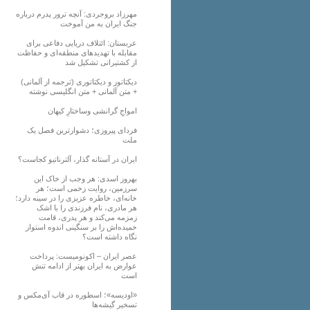
مهرزاد بروجردی: آنچه ترور پدرم درباره
جنگ ایران به من آموخت
عربستان: ائتلاف دریایی دفاعی برای
مقابله با تهدیدهای منطقه‌ای و حفاظت
از کشتیرانی تشکیل شد
دیکتاتور و دیکتاتوری (ترجمه از آلمانی)
+ متن آلمانی + متن انگلیسی نوشته
‌امواجِ گرانشی وساختارِ کیهان
فردای پیروزی؛ دشوارترین فصل یک
ملت
ایران در آستانه گذار، آلترناتیو کجاست؟
بهروز اسدی: هر وجب از خاک‌ این
سرزمین، روایت زخمی است؛ هر
خانه‌ای، خاطره عزیزی را در سینه دارد؛
هر مادری، نام فرزندی را با اشک
زمزمه می‌کند و هر پدری، قامت
خمیده‌اش را بر سنگینی اندوه استوار
نگاه داشته است؟
عصر ایران – اکونومیست: پرداخت
عوارض به ایران بهتر از ادامه تنش
است
«اودیسه»؛ اسطوره در قاب آی‌مکس و
تسخیر گیشه‌ها