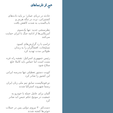
خبر از تارنماهای
دیگر
حادثه در دریای عمان؛ بر پایه داده‌های
کشتیرانی، تردد در تنگه هرمز و
باب‌المندب به شدت کاهش یافت
نظرسنجی جدید: تنها یک‌سوم
آمریکایی‌ها از ادامه جنگ با ایران حمایت
می‌کنند
ترامپ با رد گزارش‌های کمبود
تسلیحات، افشاگران را به زندان
طولانی مدت تهدید کرد
رئیس‌ جمهوری اسرائیل: نقشه راه غزه
مثبت است اما حماس باید کاملا خلع
سلاح شود
کویت دستور تعطیلی تنها مدرسه ایرانی
این کشور را صادر کرد
دو فوتبالیست سابق تیم ملی زنان ایران
رسما شهروند استرالیا شدند
آلمان برای عامل حمله با خودرو به
جمعیت در مونیخ حکم حبس ابد صادر
کرد
دست‌کم ۳۰ نیروی دولتی یمن در حملات
حوثی‌ها کشته شدند