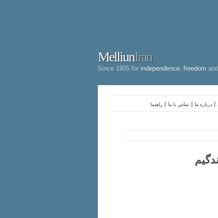
Melliun
Iran
Since 1905 for
independence
,
freedom
an
درباره ما
تماس با ما
راهنما
دگیم