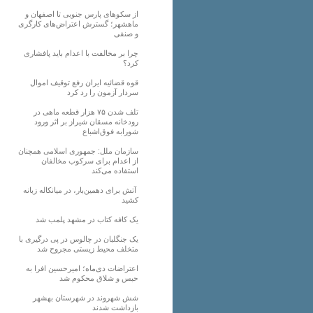
از سکوهای پارس جنوبی تا اصفهان و
ماهشهر؛ گسترش اعتراض‌های کارگری
و صنفی
چرا بر مخالفت با اعدام باید پافشاری
کرد؟
قوه قضائیه ایران رفع توقیف اموال
سردار آزمون را رد کرد
تلف شدن ۷۵ هزار قطعه ماهی در
رودخانه مسقان شیراز بر اثر ورود
شورابه فوق‌اشباع
سازمان ملل: جمهوری اسلامی همچنان
از اعدام برای سرکوب مخالفان
استفاده می‌کند
آتش برای دهمین‌بار، در میانکاله زبانه
کشید
یک کافه کتاب در مشهد پلمب شد
یک جنگلبان در چالوس در پی درگیری با
متخلف محیط زیستی مجروح شد
اعتراضات دی‌ماه؛ امیرحسین افرا به
حبس و شلاق محکوم شد
شش شهروند در شهرستان بهشهر
بازداشت شدند