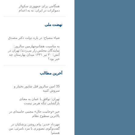
همگامی برای جمهوری سکولار
دموکرات در ایران: نه به اعدام
نهضت ملی
ضیاء مصباح: در باره دولت دکتر مصدق
به مناسبت هفتادوچهارمین سالروز:
نمایندگان مجلس زار می‌زدند/ تهران در
آتش؛ ۳۰ تیر ۱۳۳۱ میدان بهارستان چه
خبر بود؟
آخرین مطالب
35 امین سالروز قتل شاپور بختیار و
سروش کتیبه
تهران: توافق با عمان به معنای
بازگشایی تنگه هرمز نیست
خبر «وخامت حال» مجتبی خامنه‌ای در
بالاترین سطوح نظام
مهرداد خدیر: پیام روشن پزشکیان در
گفت‌و‌گوی تصویری با مرد نامرئی: من
هستم!