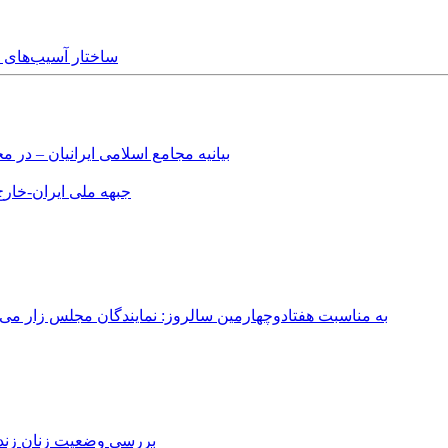
Friday, 18th November, 2016 
بیانیه مجامع اسلامی ایرانیان – د
جبهه ملی ایران-خارج 
به مناسبت هفتادوچهارمین سالروز: نمایندگان مجلس زار می‌زدند/ تهران در آتش؛ ۳۰ تیر ۳۳۱
بررسی وضعیت زنان زندا