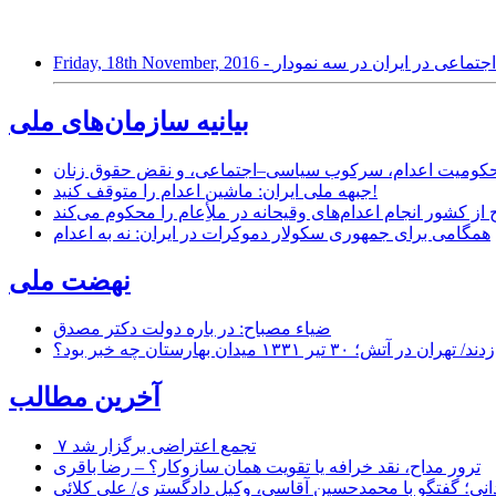
- ساختار آسیب‌های اجتماعی در ایران در سه نمودار
بیانیه سازمان‌های ملی
ر محکومیت اعدام، سرکوب سیاسی–اجتماعی، و نقض حقوق زنان
جبهه ملی ایران: ماشین اعدام را متوقف کنید!
از کشور انجام اعدام‌های وقیحانه در ملأِعام را محکوم می‌کند
همگامی برای جمهوری سکولار دموکرات در ایران: نه به اعدام
نهضت ملی
ضیاء مصباح: در باره دولت دکتر مصدق
۱ میدان بهارستان چه خبر بود؟
آخرین مطالب
۷ تجمع اعتراضی برگزار شد
ترور مداح، نقد خرافه یا تقویت همان سازوکار؟ – رضا باقری
نی؛ گفتگو با محمدحسین آقاسی، وکیل دادگستری/ علی کلائی