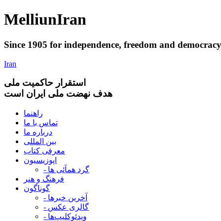
Melliun
Iran
Since 1905 for
independence
,
freedom
and
democrac
Iran
استقرار
حاکميت ملی
هدف نهضت ملی ایران است
راهنما
تماس با ما
درباره ما
بین المللی
معرفی کتاب
اپوزیسیون
- گرد همآئی ها
فرهنگ و هنر
گوناگون
- آخرین خبرها
- گالری عکس
- ویدئوکلیپ‌ها