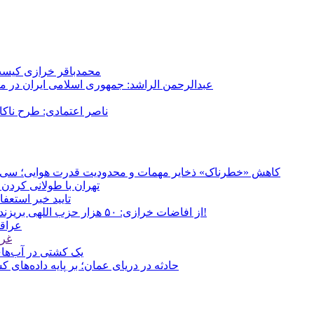
محمدباقر خرازی کیست؟
عبدالرحمن الراشد: جمهوری اسلامی ایران در م
ناصر اعتمادی: طرح ناک
کاهش «خطرناک» ذخایر مهمات و محدودیت قدرت هوایی؛ سی‌ان‌ا
تهران با طولانی کردن 
تایید خبر استعف
از افاضات خرازی: ۵۰ هزار حزب اللهی بریزند خیابان‌ها و بی حجاب‌ها را بکشند و نیرو‌های دولتی را ناکار کنند!
عراقچ
غری
یک کشتی در آب‌های
حادثه در دریای عمان؛ بر پایه داده‌های