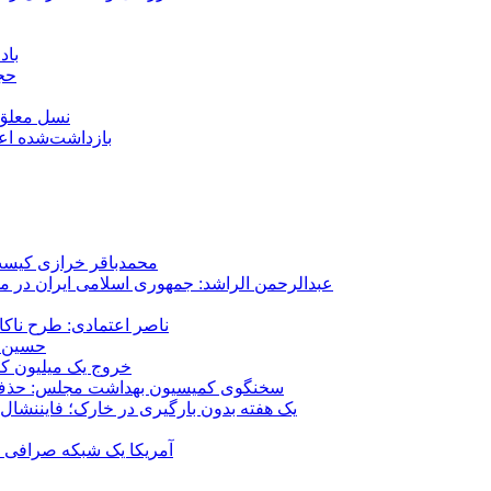
باد
حجا
نسل معلق؛
۱۵۹ بازداشت‌شده 
محمدباقر خرازی کیست؟
عبدالرحمن الراشد: جمهوری اسلامی ایران در م
ناصر اعتمادی: طرح ناک
حسین ع
خروج یک میلیون کارگر از 
سخنگوی کمیسیون بهداشت مجلس: حذف ارز دارو می‌تواند ۱۴۰۶ را به 
یک هفته بدون بارگیری در خارک؛ فایننشال
آمریکا یک شبکه صرافی رم