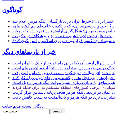
گوناگون
عصر ایران: ۶ شرط ایران برای بازگشایی تنگه هرمز اعلام شد
 «خودیِ دردسرسازی» که با تکذیب خامنه‌ای هم کوتاه نیامد
حاصره سه‌جبهه‌ای؛ شکل‌گیری آرایش تازه قدرت در خاورمیانه
احمد علوی: بحران جانشینی، غیبت رهبر و شکاف در حکومت
ام موساد: چه کسی قرار بود جمهوری اسلامی را سرنگون کند؟
خبر از تارنماهای دیگر
ن: ژنرال ارشد آمریکا در پی راه خروج از جنگ با ایران است
جنگ در پی ضربه زدن به ترامپ در انتخابات میان‌دوره‌ای است
ای محمدباقر ذوالقدر؛ پزشکیان استعفای دبیر شعام را نپذیرفت
ی: توافق با عمان درباره مسیر موقت تنگه هرمز نزدیک است
ب‌آبادی: برخی کشورهای منطقه مستقیم به ایران حمله کردند
 عمان در نزدیکی تنگه هرمز هدف پرتابه ناشناس قرار گرفت
 کشتیرانی، تردد در تنگه هرمز و باب‌المندب به شدت کاهش یافت
بایگانی نسخه قدیم سایت