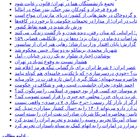
تجمع بازنشستگان هما در تهران/ قانون رعایت شود
فروغ فرخزاد و کودکانِ بندرِ جنگ، بندرِ صلح در ایتالیا
 و گردوخاک در بخش‌هایی از کشور/ دریای مازندران مواج است
ب در ایران؛ از مدارا در تجمعات حکومتی تا برخورد در کافه‌ها
وزش باد شدید در همه نقاط کشور
 ایرانیانی که میان رفتن، دیده شدن و بازگشت زندگی می‌کنند
اعتراضات دی‌ماه در زندان یزد؛ ده‌ها تن در بلاتکلیفی قضایی
گزارش| پایان اقتدار وزارت ارشاد؛ رهایی هنر ایران از سانسور
شهریار محمدی بریمانلو به دو سال حبس محکوم شد
پوشاندن اجباری شلوار به یک زن در خیابان – آمل
هشدار نسبت به وفوع تندباد در تهران
عصر ایران: ۶ شرط ایران برای بازگشایی تنگه هرمز اعلام شد
 «خودیِ دردسرسازی» که با تکذیب خامنه‌ای هم کوتاه نیامد
حاصره سه‌جبهه‌ای؛ شکل‌گیری آرایش تازه قدرت در خاورمیانه
احمد علوی: بحران جانشینی، غیبت رهبر و شکاف در حکومت
ام موساد: چه کسی قرار بود جمهوری اسلامی را سرنگون کند؟
رب: دریای خزر؛ مجلس چه چیزی را قرار است تصویب کند؟
بازار کار رسمی/ «نرخ بیکاری ۷ درصدی» واقعی نیست
«سال کشتار بیماران» تبدیل کند
‌تایمز: محاصره آمریکا شریان صادرات نفت ایران را بسته است
سنای آمریکا تحریم روسیه را تشدید و تحریم ایران را تمدید کرد
زارز در امارات را به اتهام کمک به سپاه پاسداران تحریم کرد
ادامه مطالب...