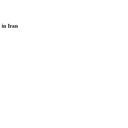
y
in
Iran