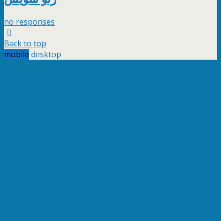
no responses
Back to top
mobile
desktop