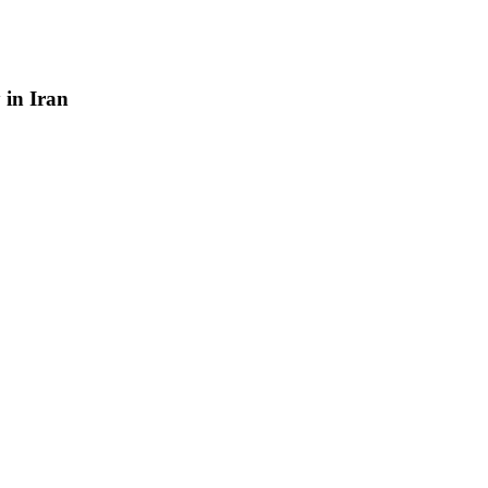
y
in
Iran