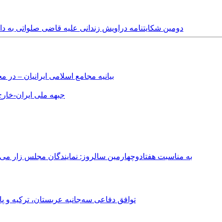
Sunday, 5th January, 2014 - دومین شکایتنامه دراویش زندانی علیه قاضی 
بیانیه مجامع اسلامی ایرانیان – د
جبهه ملی ایران-خارج 
به مناسبت هفتادوچهارمین سالروز: نمایندگان مجلس زار می‌زدند/ تهران در آتش؛ ۳۰ تیر ۳۳۱
توافق دفاعی سه‌جانبه عربستان، ترکیه و پ