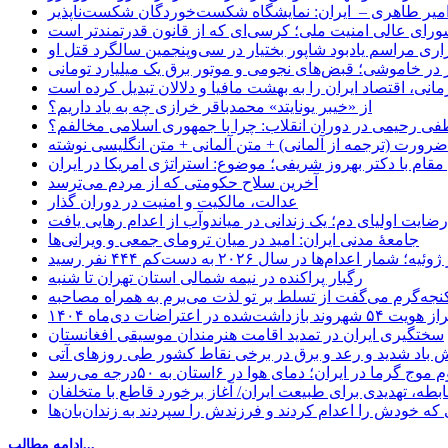
میر طاهری – ایران: نمایشگاه شکست‌خوردگان شکست‌ناپذیر
شورای عالی امنیت ملی؛ کرسی‌ای که از قانون قدرتمندتر است
اری مراسم یادبود شاپور بختیار در سی‌وپنجمین سالگرد قتل او
در خاموشی؛ قبض‌های نجومی و موتور برق یک میلیارد تومانی
نی، اقتصاد ایران را به بهشت مافیا و دلالان تبدیل کرده است
از «خیبر یونایتد» محمدباقر خرازی چه به یاد داریم؟
 رحیمی در دوران انقلاب: چرا با جمهوری اسلامی مخالفم؟
رورت (ترجمه از آلمانی) + متن آلمانی + متن انگلیسی نوشته
قام با دکتر بهروز شریفی؛ موضوع: استراتژی امریکا در ایران
آخرین سلاح حکومتی که از مردم می‌ترسد
عدالت، مالکیت و امنیت در دوران گذار
رضایت اولیای دم؛ یک زندانی در میاندوآب از اعدام رهایی یافت
جامعهٔ مدنی ایران: امید در میان ترومای جمعی و ویرانی‌ها
رگبار پراکنده در نیمه شمالی استان تهران تا شنبه
جه‌گرم می‌گفت از تسلط بر تو لذت می‌برم به همراه مصاحبه
ده در اعتراضات دی‌ماه ۱۴۰۴
سختگیری ایران در تمدید اقامت هنرمندان موسیقی افغانستان
 باد شدید و رعد و برق در برخی نقاط کشور طی روزهای آتی
موج گرما در ایران؛ دمای هوا در ۶استان به ۵۰درجه می‌رسد
بطه، تهدیدی برای طبیعت ایران/ آغاز برخورد قاطع با متخلفان
ی که خودش را اعدام کردند و فرزندش را سپردند به زندان‌بان‌ها
ادامه مطالب...