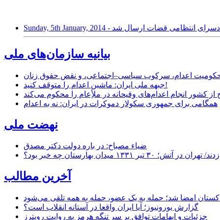
صلواتی به دادسرای انتظامی قضات ارسال شد
بیانیه سازمان‌های ملی
ر محکومیت اعدام، سرکوب سیاسی–اجتماعی، و نقض حقوق زنان
جبهه ملی ایران: ماشین اعدام را متوقف کنید!
از کشور انجام اعدام‌های وقیحانه در ملأِعام را محکوم می‌کند
همگامی برای جمهوری سکولار دموکرات در ایران: نه به اعدام
نهضت ملی
ضیاء مصباح: در باره دولت دکتر مصدق
۱ میدان بهارستان چه خبر بود؟
آخرین مطالب
اکستان امضا شد؛ حمله به یک عضو، حمله به همه تلقی می‌شود
گزارش یورونیوز؛ آیا ایران واقعا در آستانه انقلاب است؟
جزئیات و ابهامات توافق بر سر تنگه هرمز به روایت رویترز