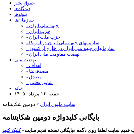
حقوق بشر
دیدگاه‌ها
پیوندها
سازمان‌ها
- جبهه ملی ایران
- حزب ایران
- حزب ملت ایران
- سازمانهای جبهه ملی ایران در آمریکا
- سازمانهای جبهه ملی ایران در خارج از کشور
- نهضت مقاومت ملی ایران
نهضت ملی
- اهداف
- مصدقی‌ها
- مصدق
- شاپور بختیار
خانه
جمعه, ۱۶ مرداد , ۱۴۰۵ |
سایت ملیون ایران
> دومین شکایتنامه
بایگانی کلیدواژه دومین شکایتنامه
 قدیم سایت لطفا روی دگمه «بایگانی نسخه قدیم سایت»
کلیک کنید