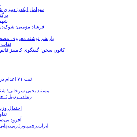
ا
سولماز ایکدر: دبیری 
برگز
شهر 
فرشاد مؤمنی: شوک‌درما
بازنشر نوشته معروف مصطفی
نقاب ض
کانون سخن: گفتگوی کامبیز قائم م
ثبت ۷۱ اعدام در ژوئیه؛ شمار اعدام‌ها در سال ۲۰۲۶ به دست‌کم ۴۴۴ نفر رسید
مستند یحیی سرخانی؛ شکن
زندان اردبیل؛ احراز هویت ۵۴ شهروند بازداشت‌ش
احتمال وزش
تداوم 
آفرود بی‌ضا
ایران رحیم‌پور؛ زنی بهای