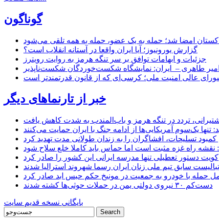
گوناگون
اکستان امضا شد؛ حمله به یک عضو، حمله به همه تلقی می‌شود
گزارش یورونیوز؛ آیا ایران واقعا در آستانه انقلاب است؟
جزئیات و ابهامات توافق بر سر تنگه هرمز به روایت رویترز
میر طاهری – ایران: نمایشگاه شکست‌خوردگان شکست‌ناپذیر
شورای عالی امنیت ملی؛ کرسی‌ای که از قانون قدرتمندتر است
خبر از تارنماهای دیگر
 کشتیرانی، تردد در تنگه هرمز و باب‌المندب به شدت کاهش یافت
تنها یک‌سوم آمریکایی‌ها از ادامه جنگ با ایران حمایت می‌کنند
کمبود تسلیحات، افشاگران را به زندان طولانی مدت تهدید کرد
 نقشه راه غزه مثبت است اما حماس باید کاملا خلع سلاح شود
کویت دستور تعطیلی تنها مدرسه ایرانی این کشور را صادر کرد
بالیست سابق تیم ملی زنان ایران رسما شهروند استرالیا شدند
مل حمله با خودرو به جمعیت در مونیخ حکم حبس ابد صادر کرد
دست‌کم ۳۰ نیروی دولتی یمن در حملات حوثی‌ها کشته شدند
بایگانی نسخه قدیم سایت