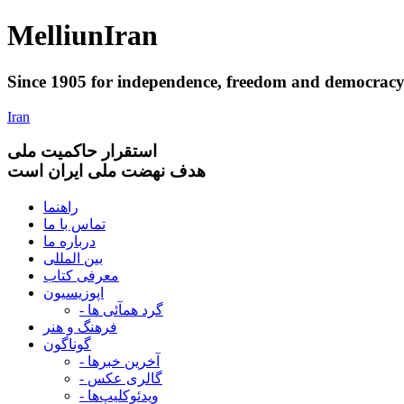
Melliun
Iran
Since 1905 for
independence
,
freedom
and
democrac
Iran
استقرار
حاکميت ملی
هدف نهضت ملی ایران است
راهنما
تماس با ما
درباره ما
بین المللی
معرفی کتاب
اپوزیسیون
- گرد همآئی ها
فرهنگ و هنر
گوناگون
- آخرین خبرها
- گالری عکس
- ویدئوکلیپ‌ها