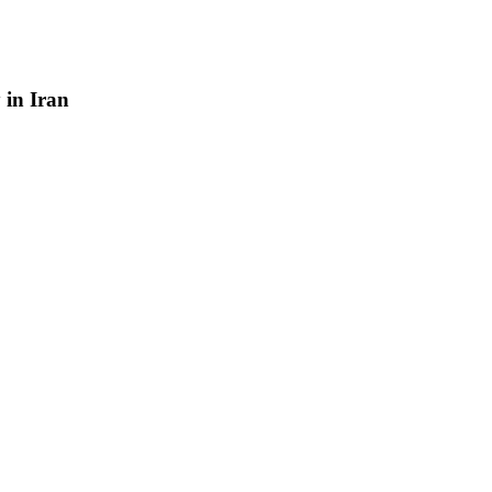
y
in
Iran