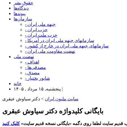
حقوق بشر
دیدگاه‌ها
پیوندها
سازمان‌ها
- جبهه ملی ایران
- حزب ایران
- حزب ملت ایران
- سازمانهای جبهه ملی ایران در آمریکا
- سازمانهای جبهه ملی ایران در خارج از کشور
- نهضت مقاومت ملی ایران
نهضت ملی
- اهداف
- مصدقی‌ها
- مصدق
- شاپور بختیار
خانه
پنجشنبه, ۱۵ مرداد , ۱۴۰۵ |
سایت ملیون ایران
> دکتر سياوش عبقری
بایگانی کلیدواژه دکتر سياوش عبقری
 قدیم سایت لطفا روی دگمه «بایگانی نسخه قدیم سایت»
کلیک کنید