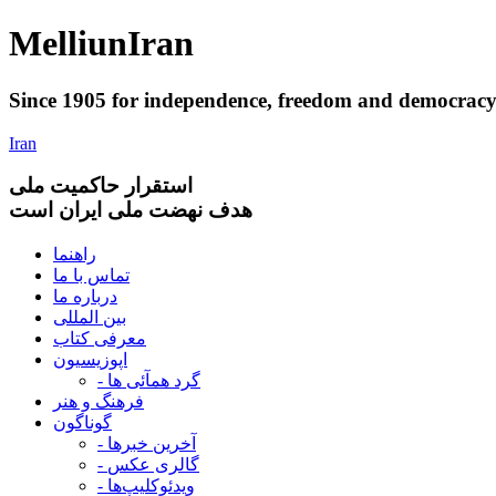
Melliun
Iran
Since 1905 for
independence
,
freedom
and
democrac
Iran
استقرار
حاکميت ملی
هدف نهضت ملی ایران است
راهنما
تماس با ما
درباره ما
بین المللی
معرفی کتاب
اپوزیسیون
- گرد همآئی ها
فرهنگ و هنر
گوناگون
- آخرین خبرها
- گالری عکس
- ویدئوکلیپ‌ها