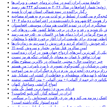
جامعهٔ مدنی ایران: امید در میان ترومای جمعی و ویرانی‌ها
رگبار پراکنده در نیمه شمالی استان تهران تا شنبه
جه‌گرم می‌گفت از تسلط بر تو لذت می‌برم به همراه مصاحبه
ده در اعتراضات دی‌ماه ۱۴۰۴
سختگیری ایران در تمدید اقامت هنرمندان موسیقی افغانستان
 باد شدید و رعد و برق در برخی نقاط کشور طی روزهای آتی
موج گرما در ایران؛ دمای هوا در ۶استان به ۵۰درجه می‌رسد
بطه، تهدیدی برای طبیعت ایران/ آغاز برخورد قاطع با متخلفان
ی که خودش را اعدام کردند و فرزندش را سپردند به زندان‌بان‌ها
35 امین سالروز قتل شاپور بختیار و سروش کتیبه
یکی از کهن‌ترین آیین‌های ازدواج جهان هنوز در ایران زنده است
تهران: توافق با عمان به معنای بازگشایی تنگه هرمز نیست
خبر «وخامت حال» مجتبی خامنه‌ای در بالاترین سطوح نظام
زاد بروجردی: آنچه ترور پدرم درباره جنگ ایران به من آموخت
مقابله با تهدیدهای منطقه‌ای و حفاظت از کشتیرانی تشکیل شد
یکتاتوری (ترجمه از آلمانی) + متن آلمانی + متن انگلیسی نوشته
‌امواجِ گرانشی وساختارِ کیهان
فردای پیروزی؛ دشوارترین فصل یک ملت
ایران در آستانه گذار، آلترناتیو کجاست؟
 اشک زمزمه می‌کند و هر پدری، قامت خمیده‌اش را بر سنگینی
اندوه استوار نگاه داشته است؟
 اکونومیست: پرداخت عوارض به ایران بهتر از ادامه تنش است