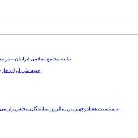
بیانیه مجامع اسلامی ایرانیان – د
جبهه ملی ایران-خارج 
به مناسبت هفتادوچهارمین سالروز: نمایندگان مجلس زار می‌زدند/ تهران در آتش؛ ۳۰ تیر ۳۳۱