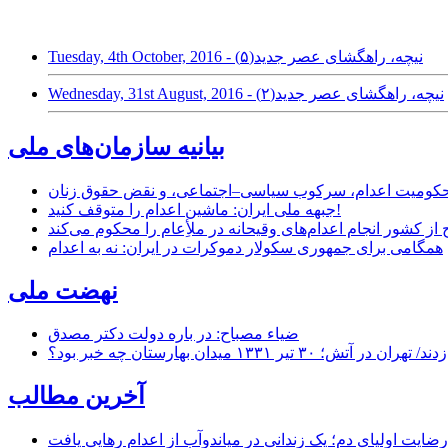
Tuesday, 4th October, 2016 - نیچه، راهگشای عصر جدید(۵)
Wednesday, 31st August, 2016 - نیچه، راهگشای عصر جدید(۲)
بیانیه سازمان‌های ملی
ر محکومیت اعدام، سرکوب سیاسی–اجتماعی، و نقض حقوق زنان
جبهه ملی ایران: ماشین اعدام را متوقف کنید!
از کشور انجام اعدام‌های وقیحانه در ملأِعام را محکوم می‌کند
همگامی برای جمهوری سکولار دموکرات در ایران: نه به اعدام
نهضت ملی
ضیاء مصباح: در باره دولت دکتر مصدق
۱ میدان بهارستان چه خبر بود؟
آخرین مطالب
رضایت اولیای دم؛ یک زندانی در میاندوآب از اعدام رهایی یافت