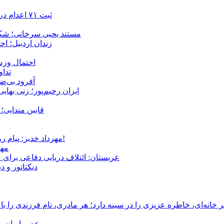
ثبت ۷۱ اعدام در ژوئیه؛ شمار اعدام‌ها در سال ۲۰۲۶ به دست‌کم ۴۴۴ نفر رسید
مستند یحیی سرخانی؛ شکن
زندان اردبیل؛ احراز هویت ۵۴ شهروند بازداشت‌ش
احتمال وزش
تداوم 
آفرود بی‌ضا
ایران رحیم‌پور؛ زنی بهای
قابین مندایی؛ 
مهرداد خدیر: پیام روشن پزشکیان در گفت‌و‌گوی تصویری با مرد نامرئی: من هستم!
مهر
عربستان: ائتلاف دریایی دفاعی برای 
دیکتاتور و د
انه‌ای، خاطره عزیزی را در سینه دارد؛ هر مادری، نام فرزندی را با
عصر ایران –