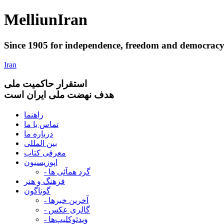
Melliun
Iran
Since 1905 for
independence
,
freedom
and
democrac
Iran
استقرار
حاکميت ملی
هدف نهضت ملی ایران است
راهنما
تماس با ما
درباره ما
بین المللی
معرفی کتاب
اپوزیسیون
- گرد همآئی ها
فرهنگ و هنر
گوناگون
- آخرین خبرها
- گالری عکس
- ویدئوکلیپ‌ها