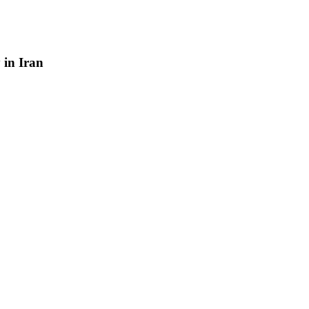
y
in
Iran