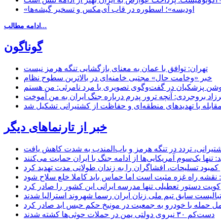
«اودیسه»؛ اسطوره در قاب آی‌مکس و تسخیر گیشه‌ها
ادامه مطالب...
گوناگون
تهران: توافق با عمان به معنای بازگشایی تنگه هرمز نیست
خبر «وخامت حال» مجتبی خامنه‌ای در بالاترین سطوح نظام
زاد بروجردی: آنچه ترور پدرم درباره جنگ ایران به من آموخت
مقابله با تهدیدهای منطقه‌ای و حفاظت از کشتیرانی تشکیل شد
خبر از تارنماهای دیگر
 کشتیرانی، تردد در تنگه هرمز و باب‌المندب به شدت کاهش یافت
تنها یک‌سوم آمریکایی‌ها از ادامه جنگ با ایران حمایت می‌کنند
کمبود تسلیحات، افشاگران را به زندان طولانی مدت تهدید کرد
 نقشه راه غزه مثبت است اما حماس باید کاملا خلع سلاح شود
کویت دستور تعطیلی تنها مدرسه ایرانی این کشور را صادر کرد
بالیست سابق تیم ملی زنان ایران رسما شهروند استرالیا شدند
مل حمله با خودرو به جمعیت در مونیخ حکم حبس ابد صادر کرد
دست‌کم ۳۰ نیروی دولتی یمن در حملات حوثی‌ها کشته شدند