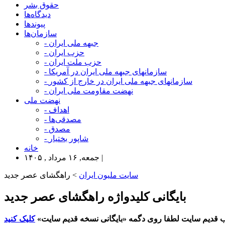
حقوق بشر
دیدگاه‌ها
پیوندها
سازمان‌ها
- جبهه ملی ایران
- حزب ایران
- حزب ملت ایران
- سازمانهای جبهه ملی ایران در آمریکا
- سازمانهای جبهه ملی ایران در خارج از کشور
- نهضت مقاومت ملی ایران
نهضت ملی
- اهداف
- مصدقی‌ها
- مصدق
- شاپور بختیار
خانه
جمعه, ۱۶ مرداد , ۱۴۰۵ |
سایت ملیون ایران
> راهگشای عصر جدید
بایگانی کلیدواژه راهگشای عصر جدید
 قدیم سایت لطفا روی دگمه «بایگانی نسخه قدیم سایت»
کلیک کنید