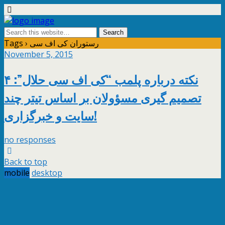
Tags › رستوران کی اف سی
November 5, 2015
۴ نکته درباره پلمب “کی اف سی حلال”:
تصمیم گیری مسؤولان بر اساس تیتر چند
سایت و خبرگزاری!
no responses
Back to top
mobile
desktop