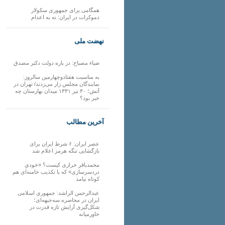
همگامی برای جمهوری سکولار
دموکرات در ایران: نه به اعدام
نهضت ملی
ضیاء مصباح: در باره دولت دکتر مصدق
به مناسبت هفتادوچهارمین سالروز:
نمایندگان مجلس زار می‌زدند/ تهران در
آتش؛ ۳۰ تیر ۱۳۳۱ میدان بهارستان چه
خبر بود؟
آخرین مطالب
عصر ایران: ۶ شرط ایران برای
بازگشایی تنگه هرمز اعلام شد
محمدباقر خرازی کیست؟ «خودیِ
دردسرسازی» که با تکذیب خامنه‌ای هم
کوتاه نیامد
عبدالرحمن الراشد: جمهوری اسلامی
ایران در محاصره سه‌جبهه‌ای؛
شکل‌گیری آرایش تازه قدرت در
خاورمیانه