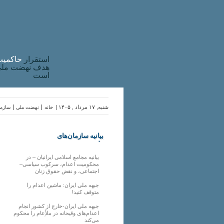
استقرار
حاکميت
هدف نهضت ملی 
است
شنبه, ۱۷ مرداد , ۱۴۰۵ |
خانه
نهضت ملی
سازما
بیانیه سازمان‌های
ملی
بیانیه مجامع اسلامی ایرانیان – در
محکومیت اعدام، سرکوب سیاسی–
اجتماعی، و نقض حقوق زنان
جبهه ملی ایران: ماشین اعدام را
متوقف کنید!
جبهه ملی ایران-خارج از کشور انجام
اعدام‌های وقیحانه در ملأِعام را محکوم
می‌کند