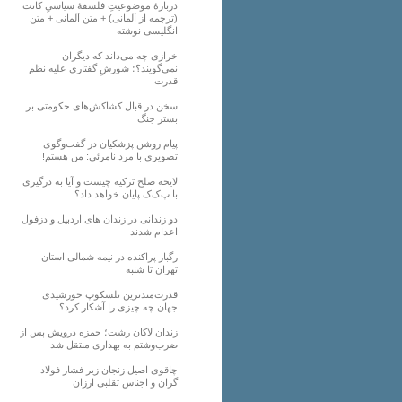
دربارهٔ موضوعیتِ فلسفهٔ سیاسیِ کانت
(ترجمه از آلمانی) + متن آلمانی + متن
انگلیسی نوشته
خرازی چه می‌داند که دیگران
نمی‌گویند؟؛ شورشِ گفتاری علیه نظم
قدرت
سخن در قبال کشاکش‌های حکومتی بر
بستر جنگ
پیام روشن پزشکیان در گفت‌و‌گوی
تصویری با مرد نامرئی: من هستم!
لایحه صلح ترکیه چیست و آیا به درگیری
با پ‌ک‌ک پایان خواهد داد؟
دو زندانی در زندان های اردبیل و دزفول
اعدام شدند
رگبار پراکنده در نیمه شمالی استان
تهران تا شنبه
قدرت‌مندترین تلسکوپ خورشیدی
جهان چه چیزی را آشکار کرد؟
زندان لاکان رشت؛ حمزه درویش پس از
ضرب‌وشتم به بهداری منتقل شد
چاقوی اصیل زنجان زیر فشار فولاد
گران و اجناس تقلبی ارزان