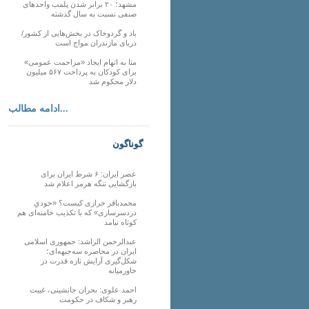
مشهد؛ ۲۰ برابر شدن پلمب واحدهای
صنفی نسبت به سال گذشته
باد و گردوخاک در بخش‌هایی از کشور/
دریای مازندران مواج است
متا به اتهام ایجاد «مزاحمت عمومی»
برای کودکان به پرداخت ۵۶۷ میلیون
دلار محکوم شد
ادامه مطالب...
گوناگون
عصر ایران: ۶ شرط ایران برای
بازگشایی تنگه هرمز اعلام شد
محمدباقر خرازی کیست؟ «خودیِ
دردسرسازی» که با تکذیب خامنه‌ای هم
کوتاه نیامد
عبدالرحمن الراشد: جمهوری اسلامی
ایران در محاصره سه‌جبهه‌ای؛
شکل‌گیری آرایش تازه قدرت در
خاورمیانه
احمد علوی: بحران جانشینی، غیبت
رهبر و شکاف در حکومت