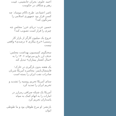
احمد علوی: بحران جانشینی، غیبت
رهبر و شکاف در حکومت
ناصر اعتمادی: طرح ناکام موساد: چه
کسی قرار بود جمهوری اسلامی را
سرنگون کند؟
حسین عرب: دریای خزر؛ مجلس چه
چیزی را قرار است تصویب کند؟
خروج یک میلیون کارگر از بازار کار
رسمی/ «نرخ بیکاری ۷ درصدی» واقعی
نیست
سخنگوی کمیسیون بهداشت مجلس:
حذف ارز دارو می‌تواند ۱۴۰۶ را به
«سال کشتار بیماران» تبدیل کند
یک هفته بدون بارگیری در خارک؛
فایننشال‌تایمز: محاصره آمریکا شریان
صادرات نفت ایران را بسته است
سنای آمریکا تحریم روسیه را تشدید و
تحریم ایران را تمدید کرد
آمریکا یک شبکه صرافی رمزارز در
امارات را به اتهام کمک به سپاه
پاسداران تحریم کرد
بازنشر: او مرغ طوفان بود و ما طوطی
ایوان