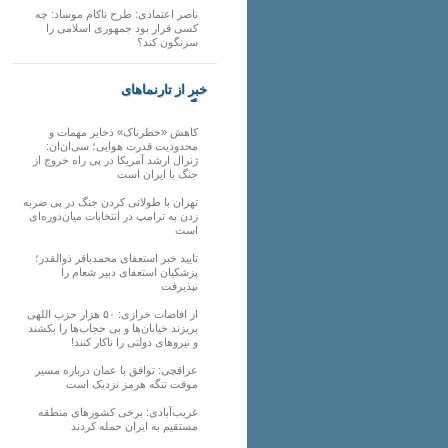
ناصر اعتمادی: طرح ناکام موساد: چه
کسی قرار بود جمهوری اسلامی را
سرنگون کند؟
خبر از تارنماهای
دیگر
کاهش «خطرناک» ذخایر مهمات و
محدودیت قدرت هوایی؛ سی‌ان‌ان:
ژنرال ارشد آمریکا در پی راه خروج از
جنگ با ایران است
تهران با طولانی کردن جنگ در پی ضربه
زدن به ترامپ در انتخابات میان‌دوره‌ای
است
تایید خبر استعفای محمدباقر ذوالقدر؛
پزشکیان استعفای دبیر شعام را
نپذیرفت
از افاضات خرازی: ۵۰ هزار حزب اللهی
بریزند خیابان‌ها و بی حجاب‌ها را بکشند
و نیرو‌های دولتی را ناکار کنند!
عراقچی: توافق با عمان درباره مسیر
موقت تنگه هرمز نزدیک است
غریب‌آبادی: برخی کشورهای منطقه
مستقیم به ایران حمله کردند