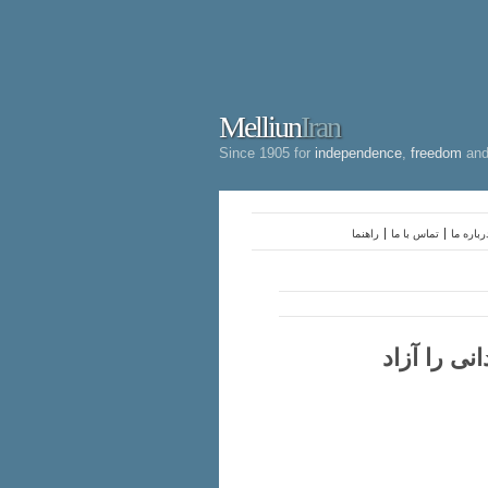
Melliun
Iran
Since 1905 for
independence
,
freedom
an
رباره ما
تماس با ما
راهنما
نی را آزاد