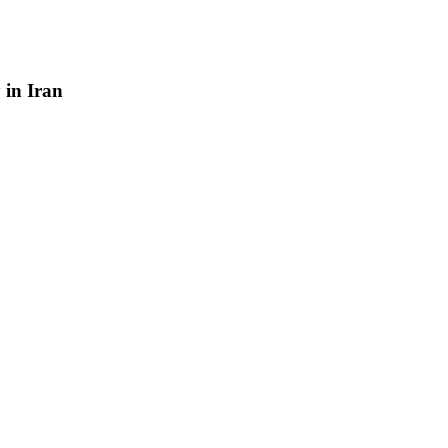
y
in
Iran