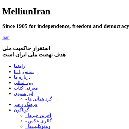
Melliun
Iran
Since 1905 for
independence
,
freedom
and
democrac
Iran
استقرار
حاکميت ملی
هدف نهضت ملی ایران است
راهنما
تماس با ما
درباره ما
بین المللی
معرفی کتاب
اپوزیسیون
- گرد همآئی ها
فرهنگ و هنر
گوناگون
- آخرین خبرها
- گالری عکس
- ویدئوکلیپ‌ها