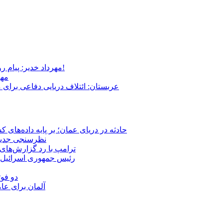
مهرداد خدیر: پیام روشن پزشکیان در گفت‌و‌گوی تصویری با مرد نامرئی: من هستم!
مهر
عربستان: ائتلاف دریایی دفاعی برای 
حادثه در دریای عمان؛ بر پایه داده‌های
نظرسنجی جدید: 
ترامپ با رد گزارش‌های 
رئیس‌ جمهوری اسرائیل:
دو فوت
آلمان برای عا