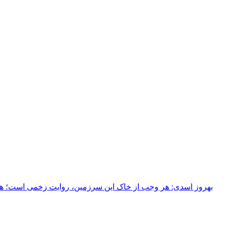
بهروز اسدی: هر وجب از خاک‌ این سرزمین، روایت زخمی است؛ هر خ