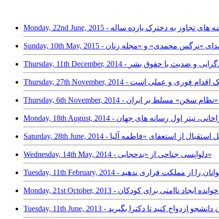
Monday, 22nd June, - ریشه های تجاوز به دخترک یازده ساله
خشونت علیه زنان یک اقدام فوری و عملی است
 اسیدپاشی به زنان و «نظام سخن» مسلط بر ایران
Monday, 1 - مریم میرزاخانی، تیتر اول رسانه های جهان
Wednesday, 14th May, 2014 - دلواپسی جناحی از «بدحجابی»
زایش جمعیت، جوانان را از مملکت فراری ندهید
زدواج با فرزند خوانده ایجاد ناامنی برای کودکان
امه جدید: دختران دانشجو ازدواج کنید تا دکترا بگیرید