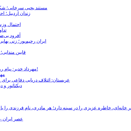
مستند یحیی سرخانی؛ شکن
زندان اردبیل؛ احراز هویت ۵۴ شهروند بازداشت‌ش
احتمال وزش
تداوم 
آفرود بی‌ضا
ایران رحیم‌پور؛ زنی بهای
قابین مندایی؛ 
مهرداد خدیر: پیام روشن پزشکیان در گفت‌و‌گوی تصویری با مرد نامرئی: من هستم!
مهر
عربستان: ائتلاف دریایی دفاعی برای 
دیکتاتور و د
انه‌ای، خاطره عزیزی را در سینه دارد؛ هر مادری، نام فرزندی را با
عصر ایران –