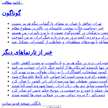
ادامه مطالب...
گوناگون
تهران: توافق با عمان به معنای بازگشایی تنگه هرمز نیست
خبر «وخامت حال» مجتبی خامنه‌ای در بالاترین سطوح نظام
زاد بروجردی: آنچه ترور پدرم درباره جنگ ایران به من آموخت
مقابله با تهدیدهای منطقه‌ای و حفاظت از کشتیرانی تشکیل شد
خبر از تارنماهای دیگر
 کشتیرانی، تردد در تنگه هرمز و باب‌المندب به شدت کاهش یافت
تنها یک‌سوم آمریکایی‌ها از ادامه جنگ با ایران حمایت می‌کنند
کمبود تسلیحات، افشاگران را به زندان طولانی مدت تهدید کرد
 نقشه راه غزه مثبت است اما حماس باید کاملا خلع سلاح شود
کویت دستور تعطیلی تنها مدرسه ایرانی این کشور را صادر کرد
بالیست سابق تیم ملی زنان ایران رسما شهروند استرالیا شدند
مل حمله با خودرو به جمعیت در مونیخ حکم حبس ابد صادر کرد
دست‌کم ۳۰ نیروی دولتی یمن در حملات حوثی‌ها کشته شدند
بایگانی نسخه قدیم سایت