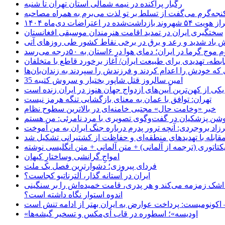
رگبار پراکنده در نیمه شمالی استان تهران تا شنبه
جه‌گرم می‌گفت از تسلط بر تو لذت می‌برم به همراه مصاحبه
ده در اعتراضات دی‌ماه ۱۴۰۴
سختگیری ایران در تمدید اقامت هنرمندان موسیقی افغانستان
 باد شدید و رعد و برق در برخی نقاط کشور طی روزهای آتی
موج گرما در ایران؛ دمای هوا در ۶استان به ۵۰درجه می‌رسد
بطه، تهدیدی برای طبیعت ایران/ آغاز برخورد قاطع با متخلفان
ی که خودش را اعدام کردند و فرزندش را سپردند به زندان‌بان‌ها
35 امین سالروز قتل شاپور بختیار و سروش کتیبه
یکی از کهن‌ترین آیین‌های ازدواج جهان هنوز در ایران زنده است
تهران: توافق با عمان به معنای بازگشایی تنگه هرمز نیست
خبر «وخامت حال» مجتبی خامنه‌ای در بالاترین سطوح نظام
زاد بروجردی: آنچه ترور پدرم درباره جنگ ایران به من آموخت
مقابله با تهدیدهای منطقه‌ای و حفاظت از کشتیرانی تشکیل شد
یکتاتوری (ترجمه از آلمانی) + متن آلمانی + متن انگلیسی نوشته
‌امواجِ گرانشی وساختارِ کیهان
فردای پیروزی؛ دشوارترین فصل یک ملت
ایران در آستانه گذار، آلترناتیو کجاست؟
 اشک زمزمه می‌کند و هر پدری، قامت خمیده‌اش را بر سنگینی
اندوه استوار نگاه داشته است؟
 اکونومیست: پرداخت عوارض به ایران بهتر از ادامه تنش است
«اودیسه»؛ اسطوره در قاب آی‌مکس و تسخیر گیشه‌ها