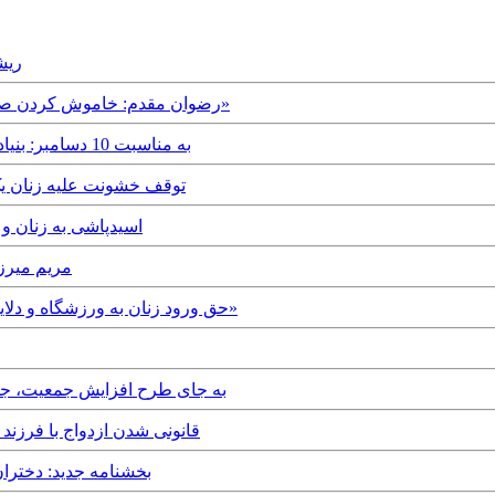
 2015
Sunday, 10th May, 2015 - رضوان مقدم: خاموش کردن صدای «نرگس محمدی» و «مجله زنان»
Thursday, 11th December, 2014 - به مناسبت 10 دسامبر: بنیادگرایی و ضدیت با حقوق بشر
Thursday, 27th November, 2014 - توقف 
Thursday, 6th November, 2014 -
8th August, 2014
Saturday, 28th June, 2014 - حق ورود زنان به ورزشگاه و دلایل استقبال از استعفای «فاطمه آلیا»
Tuesday, 11th February, 2014 - به جای طرح اف
Monday, 21st October, 2013 - قانونی شدن ا
Tuesday, 11th June, 2013 - بخشن