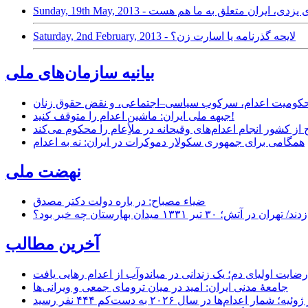
Saturday, 2nd February, 2013 - لایحه گذرنامه یا اسارت زن؟
بیانیه سازمان‌های ملی
ر محکومیت اعدام، سرکوب سیاسی–اجتماعی، و نقض حقوق زنان
جبهه ملی ایران: ماشین اعدام را متوقف کنید!
از کشور انجام اعدام‌های وقیحانه در ملأِعام را محکوم می‌کند
همگامی برای جمهوری سکولار دموکرات در ایران: نه به اعدام
نهضت ملی
ضیاء مصباح: در باره دولت دکتر مصدق
۱ میدان بهارستان چه خبر بود؟
آخرین مطالب
رضایت اولیای دم؛ یک زندانی در میاندوآب از اعدام رهایی یافت
جامعهٔ مدنی ایران: امید در میان ترومای جمعی و ویرانی‌ها