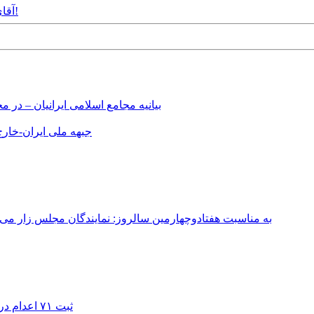
Sunday, 19th May, 2013 - آقای یزدی، ایران متعلق به ما هم هست!
بیانیه مجامع اسلامی ایرانیان – د
جبهه ملی ایران-خارج 
به مناسبت هفتادوچهارمین سالروز: نمایندگان مجلس زار می‌زدند/ تهران در آتش؛ ۳۰ تیر ۳۳۱
ثبت ۷۱ اعدام در ژوئیه؛ شمار اعدام‌ها در سال ۲۰۲۶ به دست‌کم ۴۴۴ نفر رسید