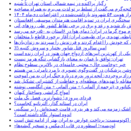
رگبار پراکنده در نیمه شمالی استان تهران تا شنبه
جه‌گرم می‌گفت از تسلط بر تو لذت می‌برم به همراه مصاحبه
ده در اعتراضات دی‌ماه ۱۴۰۴
سختگیری ایران در تمدید اقامت هنرمندان موسیقی افغانستان
 باد شدید و رعد و برق در برخی نقاط کشور طی روزهای آتی
موج گرما در ایران؛ دمای هوا در ۶استان به ۵۰درجه می‌رسد
بطه، تهدیدی برای طبیعت ایران/ آغاز برخورد قاطع با متخلفان
ی که خودش را اعدام کردند و فرزندش را سپردند به زندان‌بان‌ها
35 امین سالروز قتل شاپور بختیار و سروش کتیبه
یکی از کهن‌ترین آیین‌های ازدواج جهان هنوز در ایران زنده است
تهران: توافق با عمان به معنای بازگشایی تنگه هرمز نیست
خبر «وخامت حال» مجتبی خامنه‌ای در بالاترین سطوح نظام
زاد بروجردی: آنچه ترور پدرم درباره جنگ ایران به من آموخت
مقابله با تهدیدهای منطقه‌ای و حفاظت از کشتیرانی تشکیل شد
یکتاتوری (ترجمه از آلمانی) + متن آلمانی + متن انگلیسی نوشته
‌امواجِ گرانشی وساختارِ کیهان
فردای پیروزی؛ دشوارترین فصل یک ملت
ایران در آستانه گذار، آلترناتیو کجاست؟
 اشک زمزمه می‌کند و هر پدری، قامت خمیده‌اش را بر سنگینی
اندوه استوار نگاه داشته است؟
 اکونومیست: پرداخت عوارض به ایران بهتر از ادامه تنش است
«اودیسه»؛ اسطوره در قاب آی‌مکس و تسخیر گیشه‌ها