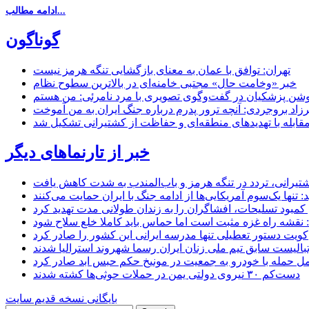
ادامه مطالب...
گوناگون
تهران: توافق با عمان به معنای بازگشایی تنگه هرمز نیست
خبر «وخامت حال» مجتبی خامنه‌ای در بالاترین سطوح نظام
زاد بروجردی: آنچه ترور پدرم درباره جنگ ایران به من آموخت
مقابله با تهدیدهای منطقه‌ای و حفاظت از کشتیرانی تشکیل شد
خبر از تارنماهای دیگر
 کشتیرانی، تردد در تنگه هرمز و باب‌المندب به شدت کاهش یافت
تنها یک‌سوم آمریکایی‌ها از ادامه جنگ با ایران حمایت می‌کنند
کمبود تسلیحات، افشاگران را به زندان طولانی مدت تهدید کرد
 نقشه راه غزه مثبت است اما حماس باید کاملا خلع سلاح شود
کویت دستور تعطیلی تنها مدرسه ایرانی این کشور را صادر کرد
بالیست سابق تیم ملی زنان ایران رسما شهروند استرالیا شدند
مل حمله با خودرو به جمعیت در مونیخ حکم حبس ابد صادر کرد
دست‌کم ۳۰ نیروی دولتی یمن در حملات حوثی‌ها کشته شدند
بایگانی نسخه قدیم سایت