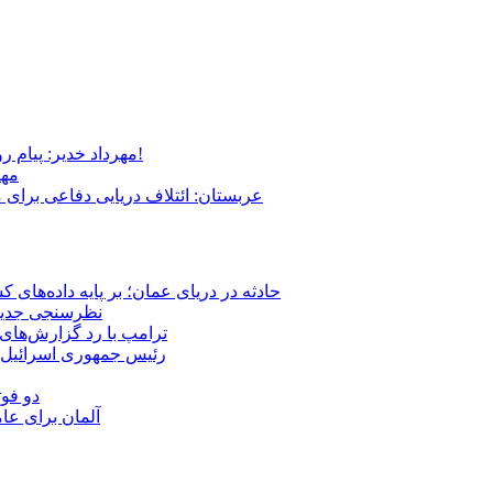
مهرداد خدیر: پیام روشن پزشکیان در گفت‌و‌گوی تصویری با مرد نامرئی: من هستم!
مهر
عربستان: ائتلاف دریایی دفاعی برای 
حادثه در دریای عمان؛ بر پایه داده‌های
نظرسنجی جدید: 
ترامپ با رد گزارش‌های 
رئیس‌ جمهوری اسرائیل:
دو فوت
آلمان برای عا