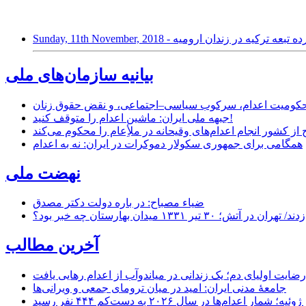
 زندانی سالخورده تبعه ترکیه در زندان ارومیه
بیانیه سازمان‌های ملی
ر محکومیت اعدام، سرکوب سیاسی–اجتماعی، و نقض حقوق زنان
جبهه ملی ایران: ماشین اعدام را متوقف کنید!
از کشور انجام اعدام‌های وقیحانه در ملأِعام را محکوم می‌کند
همگامی برای جمهوری سکولار دموکرات در ایران: نه به اعدام
نهضت ملی
ضیاء مصباح: در باره دولت دکتر مصدق
۱ میدان بهارستان چه خبر بود؟
آخرین مطالب
رضایت اولیای دم؛ یک زندانی در میاندوآب از اعدام رهایی یافت
جامعهٔ مدنی ایران: امید در میان ترومای جمعی و ویرانی‌ها