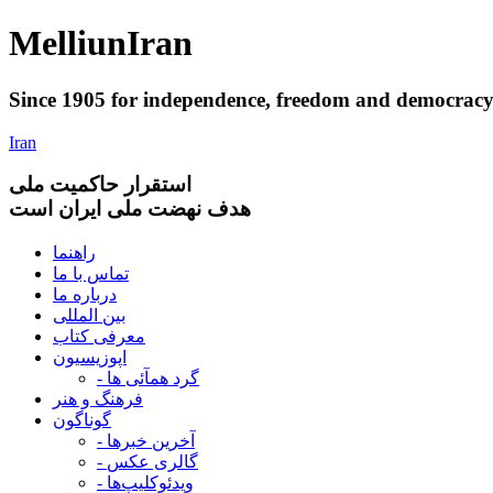
Melliun
Iran
Since 1905 for
independence
,
freedom
and
democrac
Iran
استقرار
حاکميت ملی
هدف نهضت ملی ایران است
راهنما
تماس با ما
درباره ما
بین المللی
معرفی کتاب
اپوزیسیون
- گرد همآئی ها
فرهنگ و هنر
گوناگون
- آخرین خبرها
- گالری عکس
- ویدئوکلیپ‌ها