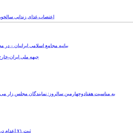
Sunday, 11th November, 2018 - اعتصاب غذای
بیانیه مجامع اسلامی ایرانیان – د
جبهه ملی ایران-خارج 
به مناسبت هفتادوچهارمین سالروز: نمایندگان مجلس زار می‌زدند/ تهران در آتش؛ ۳۰ تیر ۳۳۱
ثبت ۷۱ اعدام در ژوئیه؛ شمار اعدام‌ها در سال ۲۰۲۶ به دست‌کم ۴۴۴ نفر رسید