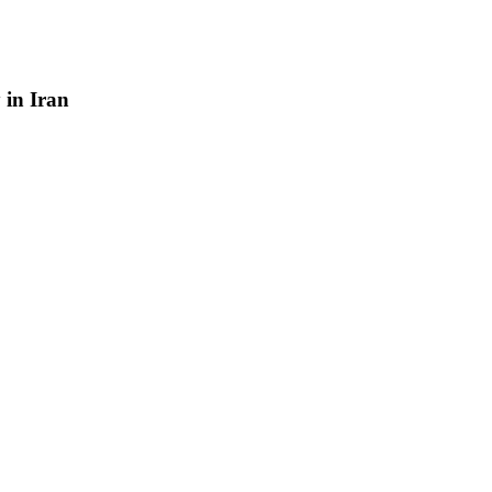
y
in
Iran