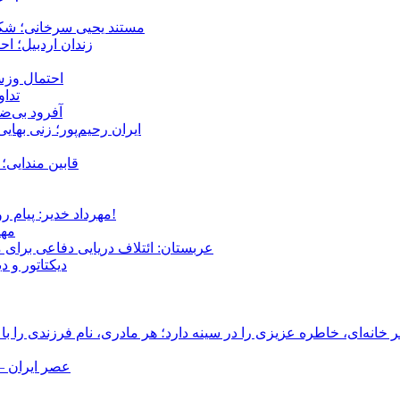
مستند یحیی سرخانی؛ شکن
زندان اردبیل؛ احراز هویت ۵۴ شهروند بازداشت‌ش
احتمال وزش
تداوم 
آفرود بی‌ضا
ایران رحیم‌پور؛ زنی بهای
قابین مندایی؛ 
مهرداد خدیر: پیام روشن پزشکیان در گفت‌و‌گوی تصویری با مرد نامرئی: من هستم!
مهر
عربستان: ائتلاف دریایی دفاعی برای 
دیکتاتور و د
انه‌ای، خاطره عزیزی را در سینه دارد؛ هر مادری، نام فرزندی را با
عصر ایران –