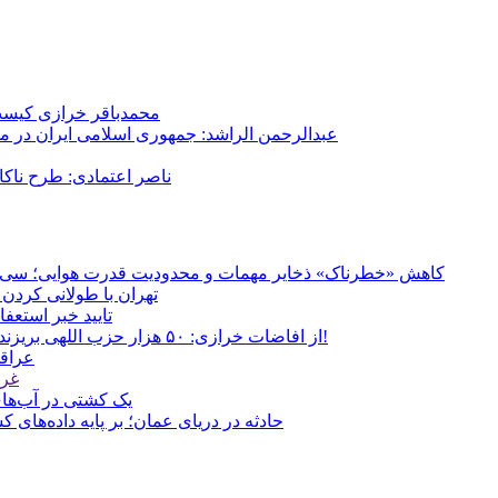
محمدباقر خرازی کیست؟
عبدالرحمن الراشد: جمهوری اسلامی ایران در م
ناصر اعتمادی: طرح ناک
کاهش «خطرناک» ذخایر مهمات و محدودیت قدرت هوایی؛ سی‌ان‌ا
تهران با طولانی کردن 
تایید خبر استعف
از افاضات خرازی: ۵۰ هزار حزب اللهی بریزند خیابان‌ها و بی حجاب‌ها را بکشند و نیرو‌های دولتی را ناکار کنند!
عراقچ
غری
یک کشتی در آب‌های
حادثه در دریای عمان؛ بر پایه داده‌های