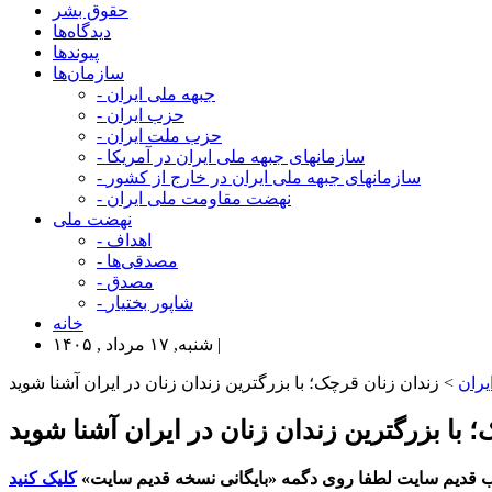
حقوق بشر
دیدگاه‌ها
پیوندها
سازمان‌ها
- جبهه ملی ایران
- حزب ایران
- حزب ملت ایران
- سازمانهای جبهه ملی ایران در آمریکا
- سازمانهای جبهه ملی ایران در خارج از کشور
- نهضت مقاومت ملی ایران
نهضت ملی
- اهداف
- مصدقی‌ها
- مصدق
- شاپور بختیار
خانه
شنبه, ۱۷ مرداد , ۱۴۰۵ |
یران
> زندان زنان قرچک؛ با بزرگترین زندان زنان در ایران آشنا شوید
؛ با بزرگترین زندان زنان در ایران آشنا شوید
 قدیم سایت لطفا روی دگمه «بایگانی نسخه قدیم سایت»
کلیک کنید