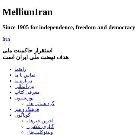
Melliun
Iran
Since 1905 for
independence
,
freedom
and
democrac
Iran
استقرار
حاکميت ملی
هدف نهضت ملی ایران است
راهنما
تماس با ما
درباره ما
بین المللی
معرفی کتاب
اپوزیسیون
- گرد همآئی ها
فرهنگ و هنر
گوناگون
- آخرین خبرها
- گالری عکس
- ویدئوکلیپ‌ها