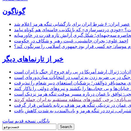
گوناگون
عصر ایران: ۶ شرط ایران برای بازگشایی تنگه هرمز اعلام شد
 «خودیِ دردسرسازی» که با تکذیب خامنه‌ای هم کوتاه نیامد
حاصره سه‌جبهه‌ای؛ شکل‌گیری آرایش تازه قدرت در خاورمیانه
احمد علوی: بحران جانشینی، غیبت رهبر و شکاف در حکومت
ام موساد: چه کسی قرار بود جمهوری اسلامی را سرنگون کند؟
خبر از تارنماهای دیگر
ن: ژنرال ارشد آمریکا در پی راه خروج از جنگ با ایران است
جنگ در پی ضربه زدن به ترامپ در انتخابات میان‌دوره‌ای است
ای محمدباقر ذوالقدر؛ پزشکیان استعفای دبیر شعام را نپذیرفت
ی: توافق با عمان درباره مسیر موقت تنگه هرمز نزدیک است
ب‌آبادی: برخی کشورهای منطقه مستقیم به ایران حمله کردند
 عمان در نزدیکی تنگه هرمز هدف پرتابه ناشناس قرار گرفت
 کشتیرانی، تردد در تنگه هرمز و باب‌المندب به شدت کاهش یافت
بایگانی نسخه قدیم سایت