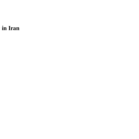
y
in
Iran