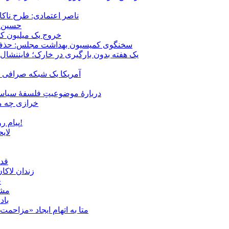
ناصر اعتمادی: طرح ناک
حسین ع
خروج یک میلیون کارگر از 
سخنگوی کمیسیون بهداشت مجلس: حذف ارز دارو می‌تواند ۱۴۰۶ را به 
یک هفته بدون بارگیری در خارک؛ فایننشال
آمریکا یک شبکه صرافی رم
دربارهٔ موضوعیتِ فلسفهٔ سیاسی
خرازی چه می
پیام روشن پزشکیان در گفت‌و‌گوی تصویری با مرد نامرئی: من هستم!
لای
قدر
زندان لاک
چ
مشهد؛ ۲۰ برابر شدن پلم
باد
متا به اتهام ایجاد «مزاحمت عمومی» بر