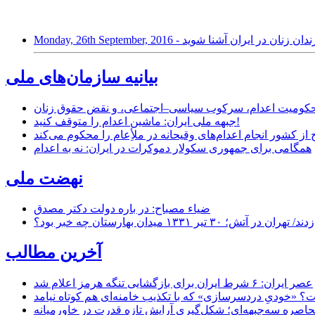
 با بزرگترین زندان زنان در ایران آشنا شوید
بیانیه سازمان‌های ملی
ر محکومیت اعدام، سرکوب سیاسی–اجتماعی، و نقض حقوق زنان
جبهه ملی ایران: ماشین اعدام را متوقف کنید!
از کشور انجام اعدام‌های وقیحانه در ملأِعام را محکوم می‌کند
همگامی برای جمهوری سکولار دموکرات در ایران: نه به اعدام
نهضت ملی
ضیاء مصباح: در باره دولت دکتر مصدق
۱ میدان بهارستان چه خبر بود؟
آخرین مطالب
عصر ایران: ۶ شرط ایران برای بازگشایی تنگه هرمز اعلام شد
 «خودیِ دردسرسازی» که با تکذیب خامنه‌ای هم کوتاه نیامد
حاصره سه‌جبهه‌ای؛ شکل‌گیری آرایش تازه قدرت در خاورمیانه