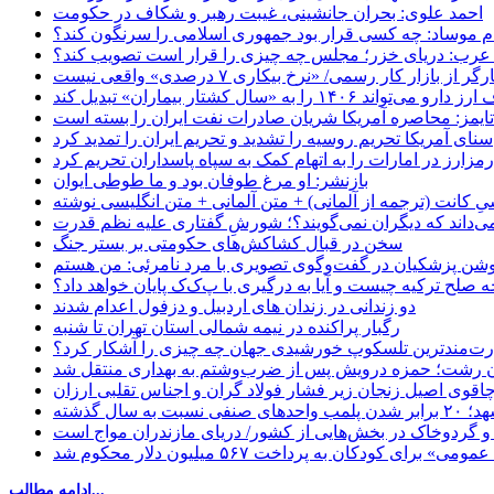
احمد علوی: بحران جانشینی، غیبت رهبر و شکاف در حکومت
ام موساد: چه کسی قرار بود جمهوری اسلامی را سرنگون کند؟
رب: دریای خزر؛ مجلس چه چیزی را قرار است تصویب کند؟
بازار کار رسمی/ «نرخ بیکاری ۷ درصدی» واقعی نیست
«سال کشتار بیماران» تبدیل کند
‌تایمز: محاصره آمریکا شریان صادرات نفت ایران را بسته است
سنای آمریکا تحریم روسیه را تشدید و تحریم ایران را تمدید کرد
زارز در امارات را به اتهام کمک به سپاه پاسداران تحریم کرد
بازنشر: او مرغ طوفان بود و ما طوطی ایوان
ِ کانت (ترجمه از آلمانی) + متن آلمانی + متن انگلیسی نوشته
‌داند که دیگران نمی‌گویند؟؛ شورشِ گفتاری علیه نظم قدرت
سخن در قبال کشاکش‌های حکومتی بر بستر جنگ
حه صلح ترکیه چیست و آیا به درگیری با پ‌ک‌ک پایان خواهد داد؟
دو زندانی در زندان های اردبیل و دزفول اعدام شدند
رگبار پراکنده در نیمه شمالی استان تهران تا شنبه
ت‌مندترین تلسکوپ خورشیدی جهان چه چیزی را آشکار کرد؟
ان رشت؛ حمزه درویش پس از ضرب‌وشتم به بهداری منتقل شد
اقوی اصیل زنجان زیر فشار فولاد گران و اجناس تقلبی ارزان
ب واحدهای صنفی نسبت به سال گذشته
 و گردوخاک در بخش‌هایی از کشور/ دریای مازندران مواج است
ای کودکان به پرداخت ۵۶۷ میلیون دلار محکوم شد
ادامه مطالب...