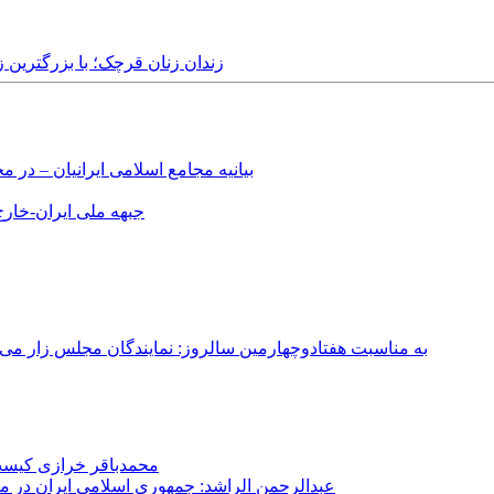
Monday, 26th September, 2016 - زندان زنان قرچک؛
بیانیه مجامع اسلامی ایرانیان – د
جبهه ملی ایران-خارج 
به مناسبت هفتادوچهارمین سالروز: نمایندگان مجلس زار می‌زدند/ تهران در آتش؛ ۳۰ تیر ۳۳۱
محمدباقر خرازی کیست؟
عبدالرحمن الراشد: جمهوری اسلامی ایران در م