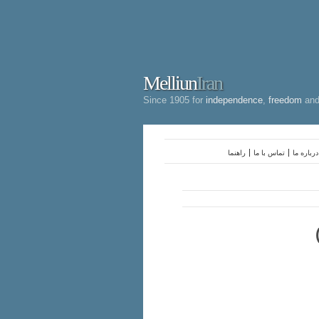
Melliun
Iran
Since 1905 for
independence
,
freedom
an
درباره ما
تماس با ما
راهنما