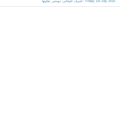
Friday, 1st July, 2016 - اشرف علیخانی: دوستی ِ تفاوتها