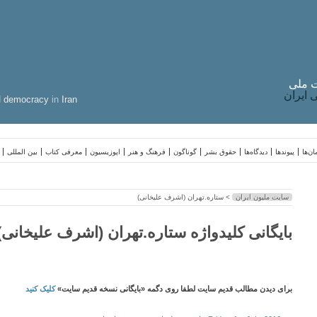
 ملی
ایران
d
democracy
in
Iran
ن‌ها
پیوندها
دیدگاه‌ها
حقوق بشر
گوناگون
فرهنگ و هنر
اپوزیسیون
معرفی کتاب
بین المللی
سایت ملیون ایران
> ستاره.تهران (اشرف علیخانی)
بایگانی کلیدواژه ستاره.تهران (اشرف علیخانی)
برای دیدن مطالب قدیم سایت لطفا روی دگمه «بایگانی نسخه قدیم سایت»
کلیک کنید