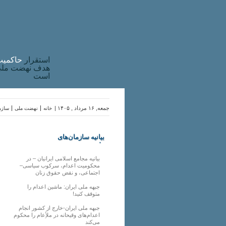
استقرار
حاکميت
هدف نهضت ملی 
است
جمعه, ۱۶ مرداد , ۱۴۰۵ |
خانه
نهضت ملی
سازما
بیانیه سازمان‌های
ملی
بیانیه مجامع اسلامی ایرانیان – در
محکومیت اعدام، سرکوب سیاسی–
اجتماعی، و نقض حقوق زنان
جبهه ملی ایران: ماشین اعدام را
متوقف کنید!
جبهه ملی ایران-خارج از کشور انجام
اعدام‌های وقیحانه در ملأِعام را محکوم
می‌کند