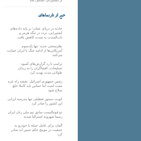
خبر از تارنماهای
دیگر
حادثه در دریای عمان؛ بر پایه داده‌های
کشتیرانی، تردد در تنگه هرمز و
باب‌المندب به شدت کاهش یافت
نظرسنجی جدید: تنها یک‌سوم
آمریکایی‌ها از ادامه جنگ با ایران حمایت
می‌کنند
ترامپ با رد گزارش‌های کمبود
تسلیحات، افشاگران را به زندان
طولانی مدت تهدید کرد
رئیس‌ جمهوری اسرائیل: نقشه راه غزه
مثبت است اما حماس باید کاملا خلع
سلاح شود
کویت دستور تعطیلی تنها مدرسه ایرانی
این کشور را صادر کرد
دو فوتبالیست سابق تیم ملی زنان ایران
رسما شهروند استرالیا شدند
آلمان برای عامل حمله با خودرو به
جمعیت در مونیخ حکم حبس ابد صادر
کرد