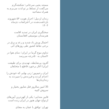
مستند یحیی سرخانی؛ شکنجه‌گرم
می‌گفت از تسلط بر تو لذت می‌برم به
همراه مصاحبه
زندان اردبیل؛ احراز هویت ۵۴ شهروند
بازداشت‌شده در اعتراضات دی‌ماه
۱۴۰۴
سختگیری ایران در تمدید اقامت
هنرمندان موسیقی افغانستان
احتمال وزش باد شدید و رعد و برق در
برخی نقاط کشور طی روزهای آتی
تداوم موج گرما در ایران؛ دمای هوا در
۶استان به ۵۰درجه می‌رسد
آفرود بی‌ضابطه، تهدیدی برای طبیعت
ایران/ آغاز برخورد قاطع با متخلفان
ایران رحیم‌پور؛ زنی بهایی که خودش را
اعدام کردند و فرزندش را سپردند به
زندان‌بان‌ها
35 امین سالروز قتل شاپور بختیار و
سروش کتیبه
قابین مندایی؛ یکی از کهن‌ترین آیین‌های
ازدواج جهان هنوز در ایران زنده است
تهران: توافق با عمان به معنای