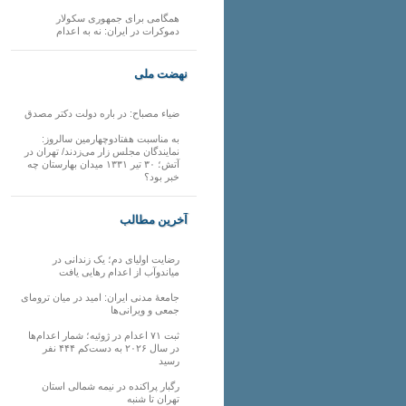
همگامی برای جمهوری سکولار
دموکرات در ایران: نه به اعدام
نهضت ملی
ضیاء مصباح: در باره دولت دکتر مصدق
به مناسبت هفتادوچهارمین سالروز:
نمایندگان مجلس زار می‌زدند/ تهران در
آتش؛ ۳۰ تیر ۱۳۳۱ میدان بهارستان چه
خبر بود؟
آخرین مطالب
رضایت اولیای دم؛ یک زندانی در
میاندوآب از اعدام رهایی یافت
جامعهٔ مدنی ایران: امید در میان ترومای
جمعی و ویرانی‌ها
ثبت ۷۱ اعدام در ژوئیه؛ شمار اعدام‌ها
در سال ۲۰۲۶ به دست‌کم ۴۴۴ نفر
رسید
رگبار پراکنده در نیمه شمالی استان
تهران تا شنبه