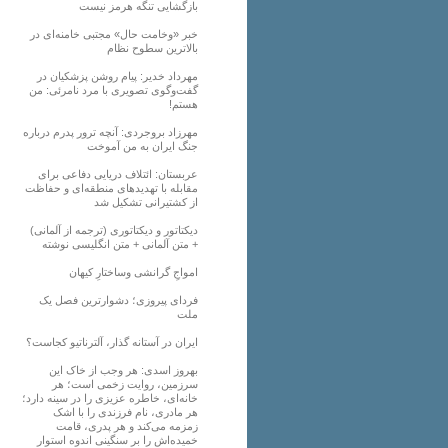
بازگشایی تنگه هرمز نیست
خبر «وخامت حال» مجتبی خامنه‌ای در
بالاترین سطوح نظام
مهرداد خدیر: پیام روشن پزشکیان در
گفت‌و‌گوی تصویری با مرد نامرئی: من
هستم!
مهرزاد بروجردی: آنچه ترور پدرم درباره
جنگ ایران به من آموخت
عربستان: ائتلاف دریایی دفاعی برای
مقابله با تهدیدهای منطقه‌ای و حفاظت
از کشتیرانی تشکیل شد
دیکتاتور و دیکتاتوری (ترجمه از آلمانی)
+ متن آلمانی + متن انگلیسی نوشته
‌امواجِ گرانشی وساختارِ کیهان
فردای پیروزی؛ دشوارترین فصل یک
ملت
ایران در آستانه گذار، آلترناتیو کجاست؟
بهروز اسدی: هر وجب از خاک‌ این
سرزمین، روایت زخمی است؛ هر
خانه‌ای، خاطره عزیزی را در سینه دارد؛
هر مادری، نام فرزندی را با اشک
زمزمه می‌کند و هر پدری، قامت
خمیده‌اش را بر سنگینی اندوه استوار