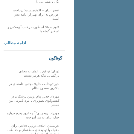
نگاه داشته است؟
عصر ایران – اکونومیست: پرداخت
عوارض به ایران بهتر از ادامه تنش
است
«اودیسه»؛ اسطوره در قاب آی‌مکس و
تسخیر گیشه‌ها
ادامه مطالب...
گوناگون
تهران: توافق با عمان به معنای
بازگشایی تنگه هرمز نیست
خبر «وخامت حال» مجتبی خامنه‌ای در
بالاترین سطوح نظام
مهرداد خدیر: پیام روشن پزشکیان در
گفت‌و‌گوی تصویری با مرد نامرئی: من
هستم!
مهرزاد بروجردی: آنچه ترور پدرم درباره
جنگ ایران به من آموخت
عربستان: ائتلاف دریایی دفاعی برای
مقابله با تهدیدهای منطقه‌ای و حفاظت
از کشتیرانی تشکیل شد