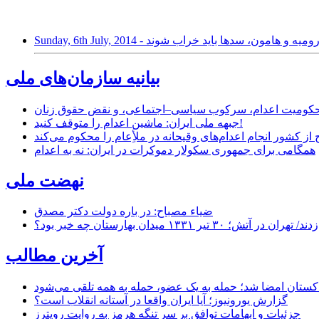
Su - نجات دریاچه ارومیه و هامون، سدها باید خراب شوند
بیانیه سازمان‌های ملی
ر محکومیت اعدام، سرکوب سیاسی–اجتماعی، و نقض حقوق زنان
جبهه ملی ایران: ماشین اعدام را متوقف کنید!
از کشور انجام اعدام‌های وقیحانه در ملأِعام را محکوم می‌کند
همگامی برای جمهوری سکولار دموکرات در ایران: نه به اعدام
نهضت ملی
ضیاء مصباح: در باره دولت دکتر مصدق
۱ میدان بهارستان چه خبر بود؟
آخرین مطالب
اکستان امضا شد؛ حمله به یک عضو، حمله به همه تلقی می‌شود
گزارش یورونیوز؛ آیا ایران واقعا در آستانه انقلاب است؟
جزئیات و ابهامات توافق بر سر تنگه هرمز به روایت رویترز