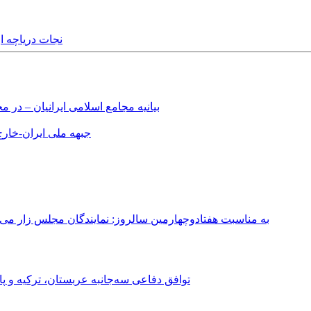
nday, 6th July, 2014
بیانیه مجامع اسلامی ایرانیان – د
جبهه ملی ایران-خارج 
به مناسبت هفتادوچهارمین سالروز: نمایندگان مجلس زار می‌زدند/ تهران در آتش؛ ۳۰ تیر ۳۳۱
توافق دفاعی سه‌جانبه عربستان، ترکیه و پ