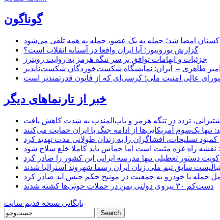
گوناگون
اکستان امضا شد؛ حمله به یک عضو، حمله به همه تلقی می‌شود
گزارش یورونیوز؛ آیا ایران واقعا در آستانه انقلاب است؟
جزئیات و ابهامات توافق بر سر تنگه هرمز به روایت رویترز
میر طاهری – ایران: نمایشگاه شکست‌خوردگان شکست‌ناپذیر
شورای عالی امنیت ملی؛ کرسی‌ای که از قانون قدرتمندتر است
خبر از تارنماهای دیگر
 کشتیرانی، تردد در تنگه هرمز و باب‌المندب به شدت کاهش یافت
تنها یک‌سوم آمریکایی‌ها از ادامه جنگ با ایران حمایت می‌کنند
کمبود تسلیحات، افشاگران را به زندان طولانی مدت تهدید کرد
 نقشه راه غزه مثبت است اما حماس باید کاملا خلع سلاح شود
کویت دستور تعطیلی تنها مدرسه ایرانی این کشور را صادر کرد
بالیست سابق تیم ملی زنان ایران رسما شهروند استرالیا شدند
مل حمله با خودرو به جمعیت در مونیخ حکم حبس ابد صادر کرد
دست‌کم ۳۰ نیروی دولتی یمن در حملات حوثی‌ها کشته شدند
بایگانی نسخه قدیم سایت