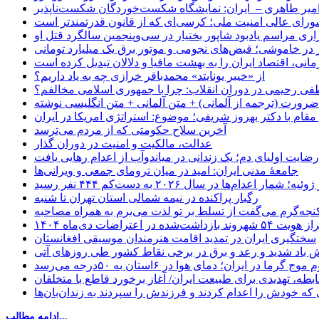
میر طاهری – ایران: نمایشگاه شکست‌خوردگان شکست‌ناپذیر
شورای عالی امنیت ملی؛ کرسی‌ای که از قانون قدرتمندتر است
اری مراسم یادبود شاپور بختیار در سی‌وپنجمین سالگرد قتل او
در خاموشی؛ قبض‌های نجومی و موتور برق یک میلیارد تومانی
نی، اقتصاد ایران را به بهشت مافیا و دلالان تبدیل کرده است
از «خیبر یونایتد» محمدباقر خرازی چه به یاد داریم؟
 رحیمی در دوران انقلاب: چرا با جمهوری اسلامی مخالفم؟
رورت (ترجمه از آلمانی) + متن آلمانی + متن انگلیسی نوشته
قام با دکتر بهروز شریفی؛ موضوع: استراتژی امریکا در ایران
آخرین سلاح حکومتی که از مردم می‌ترسد
عدالت، مالکیت و امنیت در دوران گذار
رضایت اولیای دم؛ یک زندانی در میاندوآب از اعدام رهایی یافت
جامعهٔ مدنی ایران: امید در میان ترومای جمعی و ویرانی‌ها
رگبار پراکنده در نیمه شمالی استان تهران تا شنبه
جه‌گرم می‌گفت از تسلط بر تو لذت می‌برم به همراه مصاحبه
ده در اعتراضات دی‌ماه ۱۴۰۴
سختگیری ایران در تمدید اقامت هنرمندان موسیقی افغانستان
 باد شدید و رعد و برق در برخی نقاط کشور طی روزهای آتی
موج گرما در ایران؛ دمای هوا در ۶استان به ۵۰درجه می‌رسد
بطه، تهدیدی برای طبیعت ایران/ آغاز برخورد قاطع با متخلفان
ی که خودش را اعدام کردند و فرزندش را سپردند به زندان‌بان‌ها
ادامه مطالب...