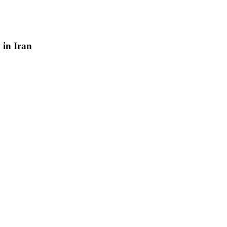
y
in
Iran