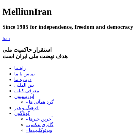
Melliun
Iran
Since 1905 for
independence
,
freedom
and
democrac
Iran
استقرار
حاکميت ملی
هدف نهضت ملی ایران است
راهنما
تماس با ما
درباره ما
بین المللی
معرفی کتاب
اپوزیسیون
- گرد همآئی ها
فرهنگ و هنر
گوناگون
- آخرین خبرها
- گالری عکس
- ویدئوکلیپ‌ها