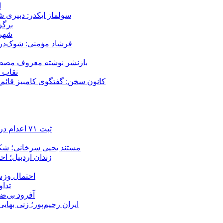
ا
سولماز ایکدر: دبیری 
برگز
شهر 
فرشاد مؤمنی: شوک‌درما
بازنشر نوشته معروف مصطفی
نقاب ض
کانون سخن: گفتگوی کامبیز قائم م
ثبت ۷۱ اعدام در ژوئیه؛ شمار اعدام‌ها در سال ۲۰۲۶ به دست‌کم ۴۴۴ نفر رسید
مستند یحیی سرخانی؛ شکن
زندان اردبیل؛ احراز هویت ۵۴ شهروند بازداشت‌ش
احتمال وزش
تداوم 
آفرود بی‌ضا
ایران رحیم‌پور؛ زنی بهای