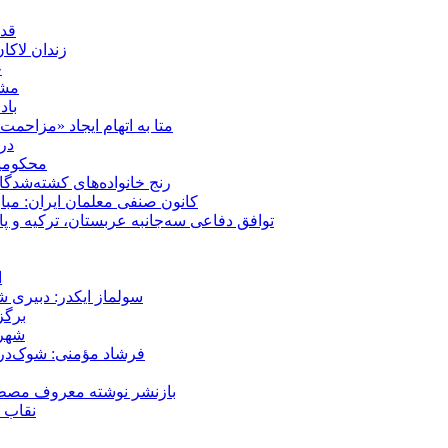
قدر
زندان لاک
چ
مشهد؛ ۲۰ برابر شدن پلم
باد
متا به اتهام ایجاد «مزاحمت عمومی» بر
در
محکومیت شقا
رنج خانواده‌های کشته‌شدگ
کانون صنفی معلمان ایران: مبا
توافق دفاعی سه‌جانبه عربستان، ترکیه و پ
ا
سولماز ایکدر: دبیری 
برگز
شهر 
فرشاد مؤمنی: شوک‌درما
بازنشر نوشته معروف مصطفی
نقاب ض