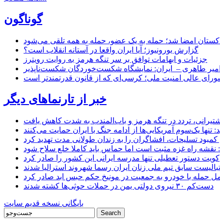
گوناگون
اکستان امضا شد؛ حمله به یک عضو، حمله به همه تلقی می‌شود
گزارش یورونیوز؛ آیا ایران واقعا در آستانه انقلاب است؟
جزئیات و ابهامات توافق بر سر تنگه هرمز به روایت رویترز
میر طاهری – ایران: نمایشگاه شکست‌خوردگان شکست‌ناپذیر
شورای عالی امنیت ملی؛ کرسی‌ای که از قانون قدرتمندتر است
خبر از تارنماهای دیگر
 کشتیرانی، تردد در تنگه هرمز و باب‌المندب به شدت کاهش یافت
تنها یک‌سوم آمریکایی‌ها از ادامه جنگ با ایران حمایت می‌کنند
کمبود تسلیحات، افشاگران را به زندان طولانی مدت تهدید کرد
 نقشه راه غزه مثبت است اما حماس باید کاملا خلع سلاح شود
کویت دستور تعطیلی تنها مدرسه ایرانی این کشور را صادر کرد
بالیست سابق تیم ملی زنان ایران رسما شهروند استرالیا شدند
مل حمله با خودرو به جمعیت در مونیخ حکم حبس ابد صادر کرد
دست‌کم ۳۰ نیروی دولتی یمن در حملات حوثی‌ها کشته شدند
بایگانی نسخه قدیم سایت