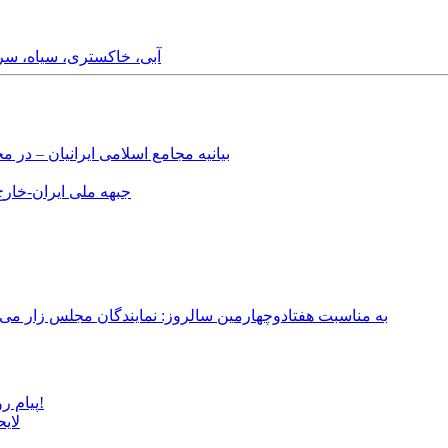
Saturday, 14th March, 2015 - آبی، خ
بیانیه مجامع اسلامی ایرانیان – د
جبهه ملی ایران-خارج 
به مناسبت هفتادوچهارمین سالروز: نمایندگان مجلس زار می‌زدند/ تهران در آتش؛ ۳۰ تیر ۳۳۱
پیام روشن پزشکیان در گفت‌و‌گوی تصویری با مرد نامرئی: من هستم!
لای