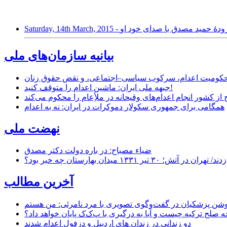
اکستری، سیاه، سرودۀ حمید مصدق با صدای خود او
بیانیه سازمان‌های ملی
ر محکومیت اعدام، سرکوب سیاسی–اجتماعی، و نقض حقوق زنان
جبهه ملی ایران: ماشین اعدام را متوقف کنید!
از کشور انجام اعدام‌های وقیحانه در ملأِعام را محکوم می‌کند
همگامی برای جمهوری سکولار دموکرات در ایران: نه به اعدام
نهضت ملی
ضیاء مصباح: در باره دولت دکتر مصدق
۱ میدان بهارستان چه خبر بود؟
آخرین مطالب
حه صلح ترکیه چیست و آیا به درگیری با پ‌ک‌ک پایان خواهد داد؟
دو زندانی در زندان های اردبیل و دزفول اعدام شدند