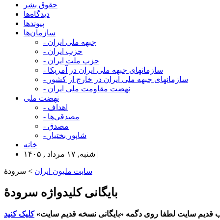
حقوق بشر
دیدگاه‌ها
پیوندها
سازمان‌ها
- جبهه ملی ایران
- حزب ایران
- حزب ملت ایران
- سازمانهای جبهه ملی ایران در آمریکا
- سازمانهای جبهه ملی ایران در خارج از کشور
- نهضت مقاومت ملی ایران
نهضت ملی
- اهداف
- مصدقی‌ها
- مصدق
- شاپور بختیار
خانه
شنبه, ۱۷ مرداد , ۱۴۰۵ |
سایت ملیون ایران
> سرودۀ
بایگانی کلیدواژه سرودۀ
 قدیم سایت لطفا روی دگمه «بایگانی نسخه قدیم سایت»
کلیک کنید