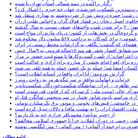
رگبار پراکنده در نیمه شمالی استان تهران تا شنبه
ت‌مندترین تلسکوپ خورشیدی جهان چه چیزی را آشکار کرد؟
ان رشت؛ حمزه درویش پس از ضرب‌وشتم به بهداری منتقل شد
اقوی اصیل زنجان زیر فشار فولاد گران و اجناس تقلبی ارزان
ب واحدهای صنفی نسبت به سال گذشته
 و گردوخاک در بخش‌هایی از کشور/ دریای مازندران مواج است
ای کودکان به پرداخت ۵۶۷ میلیون دلار محکوم شد
 هفته‌ای که گذشت؛ نگاهی به گزارشات محیط زیستی در ایران
یق افشار نجفی هنرمند ۱۸ساله قزوینی به ۹سال حبس
ان اعتراضات؛ از پلمب کسب‌وکارها تا ممنوعیت حضور بر مزار
رزه برای لغو اعدام بخشی از مبارزه برای آزادی و عدالت است
اکستان امضا شد؛ حمله به یک عضو، حمله به همه تلقی می‌شود
گزارش یورونیوز؛ آیا ایران واقعا در آستانه انقلاب است؟
جزئیات و ابهامات توافق بر سر تنگه هرمز به روایت رویترز
میر طاهری – ایران: نمایشگاه شکست‌خوردگان شکست‌ناپذیر
شورای عالی امنیت ملی؛ کرسی‌ای که از قانون قدرتمندتر است
اری مراسم یادبود شاپور بختیار در سی‌وپنجمین سالگرد قتل او
در خاموشی؛ قبض‌های نجومی و موتور برق یک میلیارد تومانی
نی، اقتصاد ایران را به بهشت مافیا و دلالان تبدیل کرده است
از «خیبر یونایتد» محمدباقر خرازی چه به یاد داریم؟
 رحیمی در دوران انقلاب: چرا با جمهوری اسلامی مخالفم؟
رورت (ترجمه از آلمانی) + متن آلمانی + متن انگلیسی نوشته
ادامه مطالب...