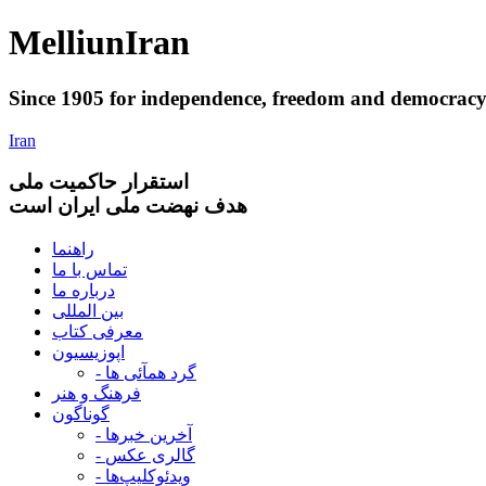
Melliun
Iran
Since 1905 for
independence
,
freedom
and
democrac
Iran
استقرار
حاکميت ملی
هدف نهضت ملی ایران است
راهنما
تماس با ما
درباره ما
بین المللی
معرفی کتاب
اپوزیسیون
- گرد همآئی ها
فرهنگ و هنر
گوناگون
- آخرین خبرها
- گالری عکس
- ویدئوکلیپ‌ها