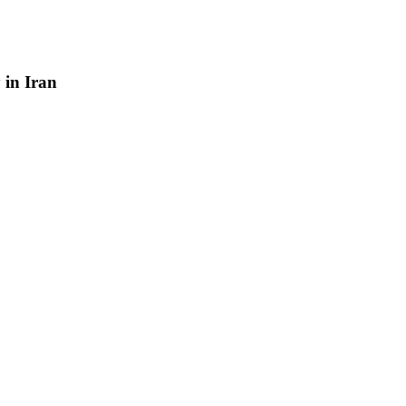
y
in
Iran