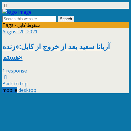
Tags › سقوط کابل
August 20, 2021
آریانا سعید بعد از خروج از کابل:«زنده
هستم»
1 response
Back to top
mobile
desktop