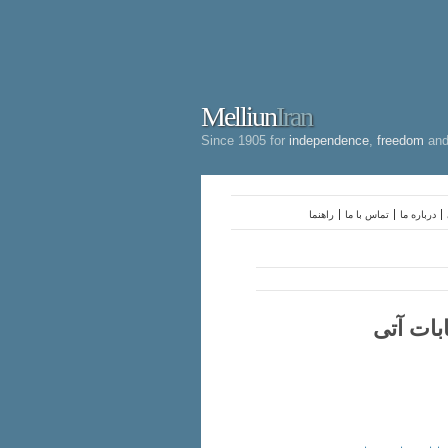
Melliun
Iran
Since 1905 for
independence
,
freedom
an
درباره ما
تماس با ما
راهنما
بات آتی