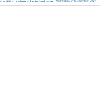
Wednesday, 24th December, 2014 - بهرام رفیعی: سناریوهای نظامیان برای انتخابات آتی اداره سیاسی سپاه