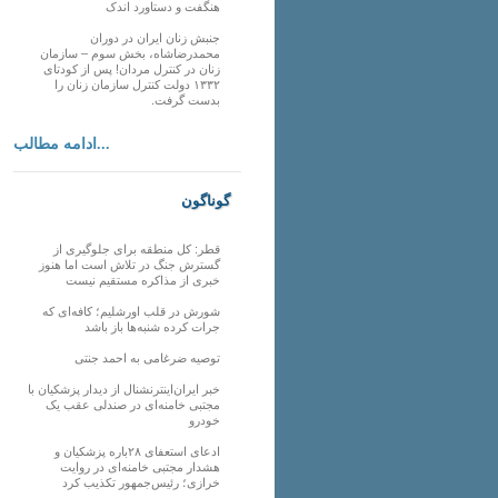
هنگفت و دستاورد اندک
جنبش زنان ایران در دوران
محمدرضاشاه، بخش سوم – سازمان
زنان در کنترل مردان! پس از کودتای
۱۳۳۲ دولت کنترل سازمان زنان را
بدست گرفت.
ادامه مطالب...
گوناگون
قطر: کل منطقه برای جلوگیری از
گسترش جنگ در تلاش است اما هنوز
خبری از مذاکره مستقیم نیست
شورش در قلب اورشلیم؛ کافه‌ای که
جرات کرده شنبه‌ها باز باشد
توصیه ضرغامی به احمد جنتی
خبر ایران‌اینترنشنال از دیدار پزشکیان با
مجتبی خامنه‌ای در صندلی عقب یک
خودرو
ادعای استعفای ۲۸باره پزشکیان و
هشدار مجتبی خامنه‌ای در روایت
خرازی؛ رئیس‌جمهور تکذیب کرد