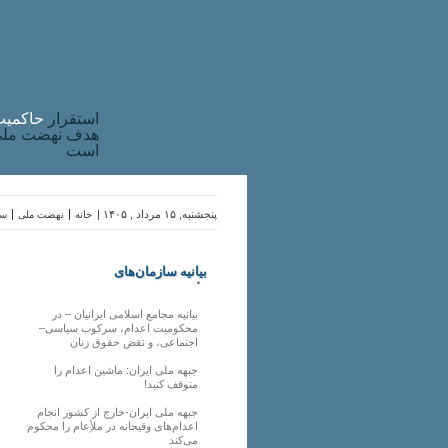
استقرار
حاکميت
هدف نهضت ملی 
است
پنجشنبه, ۱۵ مرداد , ۱۴۰۵ |
خانه
نهضت ملی
سا
بیانیه سازمان‌های
ملی
بیانیه مجامع اسلامی ایرانیان – در
محکومیت اعدام، سرکوب سیاسی–
اجتماعی، و نقض حقوق زنان
جبهه ملی ایران: ماشین اعدام را
متوقف کنید!
جبهه ملی ایران-خارج از کشور انجام
اعدام‌های وقیحانه در ملأِعام را محکوم
می‌کند