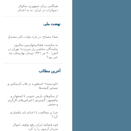
همگامی برای جمهوری سکولار
دموکرات در ایران: نه به اعدام
نهضت ملی
ضیاء مصباح: در باره دولت دکتر مصدق
به مناسبت هفتادوچهارمین سالروز:
نمایندگان مجلس زار می‌زدند/ تهران در
آتش؛ ۳۰ تیر ۱۳۳۱ میدان بهارستان چه
خبر بود؟
آخرین مطالب
«اودیسه»؛ اسطوره در قاب آی‌مکس و
تسخیر گیشه‌ها
از سکوهای پارس جنوبی تا اصفهان و
ماهشهر؛ گسترش اعتراض‌های کارگری
و صنفی
چرا بر مخالفت با اعدام باید پافشاری
کرد؟
قوه قضائیه ایران رفع توقیف اموال
سردار آزمون را رد کرد