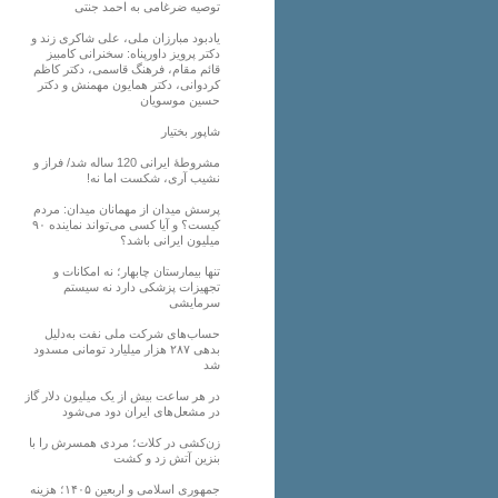
توصیه ضرغامی به احمد جنتی
یادبود مبارزان ملی، علی شاکری زند و
دکتر پرویز داورپناه: سخنرانی کامبیز
قائم مقام، فرهنگ قاسمی، دکتر کاظم
کردوانی، دکتر همایون مهمنش و دکتر
حسین موسویان
شاپور بختیار
مشروطۀ ایرانی 120 ساله شد/ فراز و
نشیب آری، شکست اما نه!
پرسش میدان از مهمانان میدان: مردم
کیست؟ و آیا کسی می‌تواند نماینده ۹۰
میلیون ایرانی باشد؟
تنها بیمارستان چابهار؛ نه امکانات و
تجهیزات پزشکی دارد نه سیستم
سرمایشی
حساب‌های شرکت ملی نفت به‌دلیل
بدهی ۲۸۷ هزار میلیارد تومانی مسدود
شد
در هر ساعت بیش از یک میلیون دلار گاز
در مشعل‌های ایران دود می‌شود
زن‌کشی در کلات؛ مردی همسرش را با
بنزین آتش زد و کشت
جمهوری اسلامی و اربعین ۱۴۰۵؛ هزینه