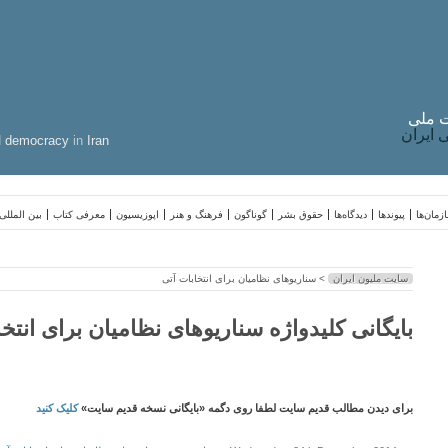
 ملی
ایران
d
democracy
in
Iran
زمان‌ها
پیوندها
دیدگاه‌ها
حقوق بشر
گوناگون
فرهنگ و هنر
اپوزیسیون
معرفی کتاب
بین المللی
سایت ملیون ایران
> سناریوهای نظامیان برای انتخابات آتی
بایگانی کلیدواژه سناریوهای نظامیان برای انتخا
برای دیدن مطالب قدیم سایت لطفا روی دگمه «بایگانی نسخه قدیم سایت»
کلیک کنید