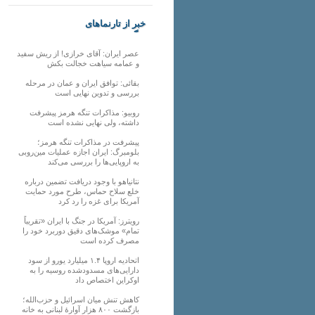
خبر از تارنماهای
دیگر
عصر ایران: آقای خرازی! از ریش سفید
و عمامه سیاهت خجالت بکش
بقائی: توافق ایران و عمان در مرحله
بررسی و تدوین نهایی است
روبیو: مذاکرات تنگه هرمز پیشرفت
داشته، ولی نهایی نشده است
پیشرفت در مذاکرات تنگه هرمز؛
بلومبرگ: ایران اجازه عملیات مین‌روبی
به اروپایی‌ها را بررسی می‌کند
نتانیاهو با وجود دریافت تضمین درباره
خلع سلاح حماس، طرح مورد حمایت
آمریکا برای غزه را رد کرد
رویترز: آمریکا در جنگ با ایران «تقریباً
تمام» موشک‌های دقیق دوربرد خود را
مصرف کرده است
اتحادیه اروپا ۱.۴ میلیارد یورو از سود
دارایی‌های مسدودشده روسیه را به
اوکراین ‏اختصاص داد
کاهش تنش میان اسرائیل و حزب‌الله؛
بازگشت ۸۰۰ هزار آوارۀ لبنانی به خانه‌