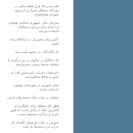
تلف شدن ۷۵ هزار قطعه ماهی در
رودخانه مسقان شیراز بر اثر ورود
شورابه فوق‌اشباع
سازمان ملل: جمهوری اسلامی همچنان
از اعدام برای سرکوب مخالفان
استفاده می‌کند
آتش برای دهمین‌بار، در میانکاله زبانه
کشید
یک کافه کتاب در مشهد پلمب شد
یک جنگلبان در چالوس در پی درگیری با
متخلف محیط زیستی مجروح شد
اعتراضات دی‌ماه؛ امیرحسین افرا به
حبس و شلاق محکوم شد
شش شهروند در شهرستان بهشهر
بازداشت شدند
معلمان در میانه جنگ و فشارهای امنیتی
قطر: کل منطقه برای جلوگیری از
گسترش جنگ در تلاش است اما هنوز
خبری از مذاکره مستقیم نیست
شورش در قلب اورشلیم؛ کافه‌ای که
جرات کرده شنبه‌ها باز باشد