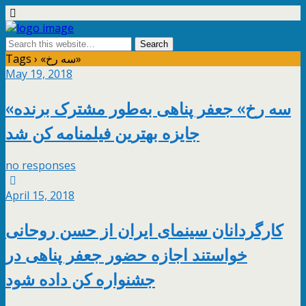
Tags › «سه رخ»
May 19, 2018
«سه رخ» جعفر پناهی به‌طور مشترک برنده
جایزه بهترین فیلمنامه کن شد
no responses
April 15, 2018
کارگردانان سینمای ایران از حسن روحانی
خواستند اجازه حضور جعفر پناهی در
جشنواره کن داده شود