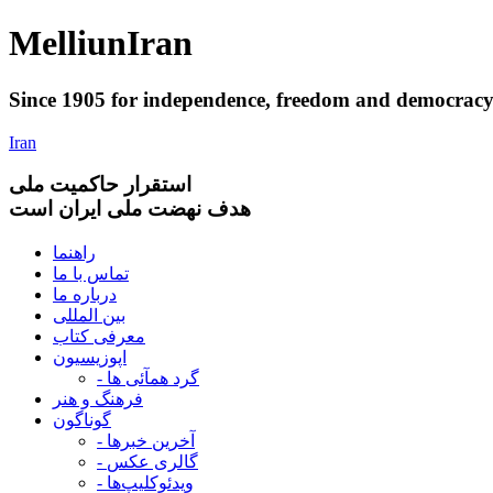
Melliun
Iran
Since 1905 for
independence
,
freedom
and
democrac
Iran
استقرار
حاکميت ملی
هدف نهضت ملی ایران است
راهنما
تماس با ما
درباره ما
بین المللی
معرفی کتاب
اپوزیسیون
- گرد همآئی ها
فرهنگ و هنر
گوناگون
- آخرین خبرها
- گالری عکس
- ویدئوکلیپ‌ها