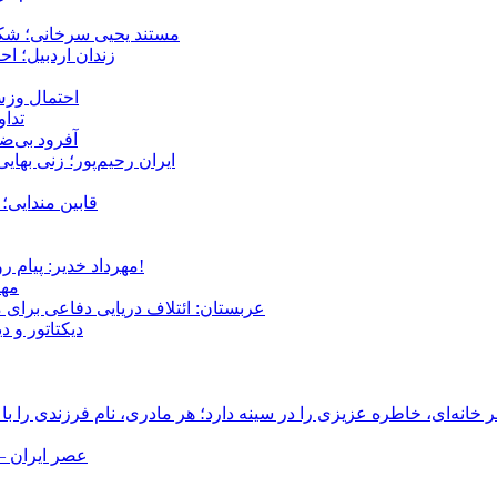
مستند یحیی سرخانی؛ شکن
زندان اردبیل؛ احراز هویت ۵۴ شهروند بازداشت‌ش
احتمال وزش
تداوم 
آفرود بی‌ضا
ایران رحیم‌پور؛ زنی بهای
قابین مندایی؛ 
مهرداد خدیر: پیام روشن پزشکیان در گفت‌و‌گوی تصویری با مرد نامرئی: من هستم!
مهر
عربستان: ائتلاف دریایی دفاعی برای 
دیکتاتور و د
انه‌ای، خاطره عزیزی را در سینه دارد؛ هر مادری، نام فرزندی را با
عصر ایران –