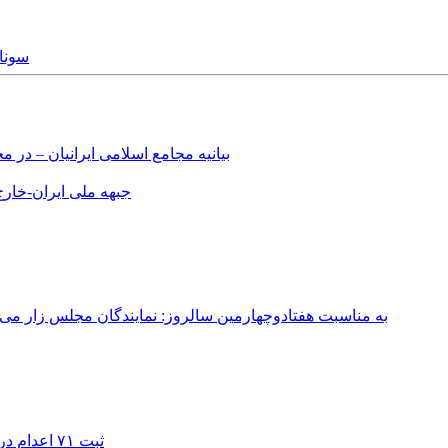
ly, 2016
بیانیه مجامع اسلامی ایرانیان – د
جبهه ملی ایران-خارج 
به مناسبت هفتادوچهارمین سالروز: نمایندگان مجلس زار می‌زدند/ تهران در آتش؛ ۳۰ تیر ۳۳۱
ثبت ۷۱ اعدام در ژوئیه؛ شمار اعدام‌ها در سال ۲۰۲۶ به دست‌کم ۴۴۴ نفر رسید