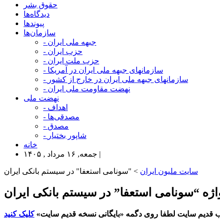
حقوق بشر
دیدگاه‌ها
پیوندها
سازمان‌ها
- جبهه ملی ایران
- حزب ایران
- حزب ملت ایران
- سازمانهای جبهه ملی ایران در آمریکا
- سازمانهای جبهه ملی ایران در خارج از کشور
- نهضت مقاومت ملی ایران
نهضت ملی
- اهداف
- مصدقی‌ها
- مصدق
- شاپور بختیار
خانه
جمعه, ۱۶ مرداد , ۱۴۰۵ |
سایت ملیون ایران
> "سونامی استعفا" در سیستم بانکی ایران
واژه “سونامی استعفا” در سیستم بانکی ایران
 قدیم سایت لطفا روی دگمه «بایگانی نسخه قدیم سایت»
کلیک کنید