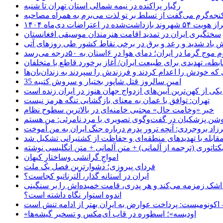
رگبار پراکنده در نیمه شمالی استان تهران تا شنبه
جه‌گرم می‌گفت از تسلط بر تو لذت می‌برم به همراه مصاحبه
ده در اعتراضات دی‌ماه ۱۴۰۴
سختگیری ایران در تمدید اقامت هنرمندان موسیقی افغانستان
 باد شدید و رعد و برق در برخی نقاط کشور طی روزهای آتی
موج گرما در ایران؛ دمای هوا در ۶استان به ۵۰درجه می‌رسد
بطه، تهدیدی برای طبیعت ایران/ آغاز برخورد قاطع با متخلفان
ی که خودش را اعدام کردند و فرزندش را سپردند به زندان‌بان‌ها
35 امین سالروز قتل شاپور بختیار و سروش کتیبه
یکی از کهن‌ترین آیین‌های ازدواج جهان هنوز در ایران زنده است
تهران: توافق با عمان به معنای بازگشایی تنگه هرمز نیست
خبر «وخامت حال» مجتبی خامنه‌ای در بالاترین سطوح نظام
زاد بروجردی: آنچه ترور پدرم درباره جنگ ایران به من آموخت
مقابله با تهدیدهای منطقه‌ای و حفاظت از کشتیرانی تشکیل شد
یکتاتوری (ترجمه از آلمانی) + متن آلمانی + متن انگلیسی نوشته
‌امواجِ گرانشی وساختارِ کیهان
فردای پیروزی؛ دشوارترین فصل یک ملت
ایران در آستانه گذار، آلترناتیو کجاست؟
 اشک زمزمه می‌کند و هر پدری، قامت خمیده‌اش را بر سنگینی
اندوه استوار نگاه داشته است؟
 اکونومیست: پرداخت عوارض به ایران بهتر از ادامه تنش است
«اودیسه»؛ اسطوره در قاب آی‌مکس و تسخیر گیشه‌ها