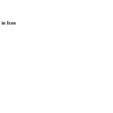
y
in
Iran