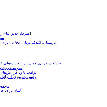
مهرداد خدیر: پیام روشن پزشکیان در گفت‌و‌گوی تصویری با مرد نامرئی: من هستم!
مهر
عربستان: ائتلاف دریایی دفاعی برای 
حادثه در دریای عمان؛ بر پایه داده‌های
نظرسنجی جدید: 
ترامپ با رد گزارش‌های 
رئیس‌ جمهوری اسرائیل:
دو فوت
آلمان برای عا