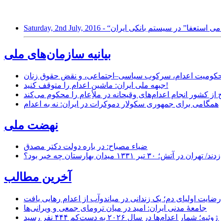
Saturday, 2nd Ju - “سونامی استعفا” در سیستم بانکی ایران
بیانیه سازمان‌های ملی
ر محکومیت اعدام، سرکوب سیاسی–اجتماعی، و نقض حقوق زنان
جبهه ملی ایران: ماشین اعدام را متوقف کنید!
از کشور انجام اعدام‌های وقیحانه در ملأِعام را محکوم می‌کند
همگامی برای جمهوری سکولار دموکرات در ایران: نه به اعدام
نهضت ملی
ضیاء مصباح: در باره دولت دکتر مصدق
۱ میدان بهارستان چه خبر بود؟
آخرین مطالب
رضایت اولیای دم؛ یک زندانی در میاندوآب از اعدام رهایی یافت
جامعهٔ مدنی ایران: امید در میان ترومای جمعی و ویرانی‌ها