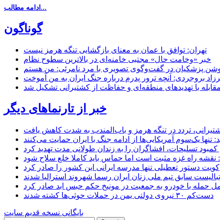
ادامه مطالب...
گوناگون
تهران: توافق با عمان به معنای بازگشایی تنگه هرمز نیست
خبر «وخامت حال» مجتبی خامنه‌ای در بالاترین سطوح نظام
زاد بروجردی: آنچه ترور پدرم درباره جنگ ایران به من آموخت
مقابله با تهدیدهای منطقه‌ای و حفاظت از کشتیرانی تشکیل شد
خبر از تارنماهای دیگر
 کشتیرانی، تردد در تنگه هرمز و باب‌المندب به شدت کاهش یافت
تنها یک‌سوم آمریکایی‌ها از ادامه جنگ با ایران حمایت می‌کنند
کمبود تسلیحات، افشاگران را به زندان طولانی مدت تهدید کرد
 نقشه راه غزه مثبت است اما حماس باید کاملا خلع سلاح شود
کویت دستور تعطیلی تنها مدرسه ایرانی این کشور را صادر کرد
بالیست سابق تیم ملی زنان ایران رسما شهروند استرالیا شدند
مل حمله با خودرو به جمعیت در مونیخ حکم حبس ابد صادر کرد
دست‌کم ۳۰ نیروی دولتی یمن در حملات حوثی‌ها کشته شدند
بایگانی نسخه قدیم سایت