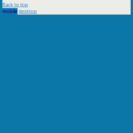
Back to top
mobile
desktop