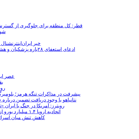
قطر: کل منطقه برای جلوگیری از گسترش
شور
خبر ایران‌اینترنشنا
ادعای استعفای ۲۸باره پزشکیان و هشدار مجتبی خامنه‌ای در روایت خرازی؛ رئیس‌جمهور تکذیب کرد
عصر ایر
بق
روب
پیشرفت در مذاکرات تنگه هرمز؛ بلومبرگ: 
نتانیاهو با وجود دریافت تضمین درباره
رویترز: آمریکا در جنگ با ایران
اتحادیه اروپا ۱.۴ میلیارد یورو از سود دارایی‌های مسدودشده روسیه را به اوکراین ‏اختصاص داد
کاهش تنش میان اسرائیل و حزب‌الله؛ بازگ