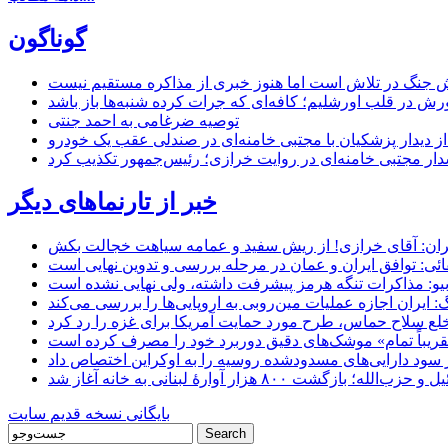
گوناگون
 جنگ در تلاش است اما هنوز خبری از مذاکره مستقیم نیست
ش در قلب اورشلیم؛ کافه‌ای که جرات کرده شنبه‌ها باز باشد
توصیه ضرغامی به احمد جنتی
ل از دیدار پزشکیان با مجتبی خامنه‌ای در صندلی عقب یک خودرو
خبر از تارنماهای دیگر
ان: آقای خرازی! از ریش سفید و عمامه سیاهت خجالت بکش
ائی: توافق ایران و عمان در مرحله بررسی و تدوین نهایی است
یو: مذاکرات تنگه هرمز پیشرفت داشته، ولی نهایی نشده است
ایران اجازه عملیات مین‌روبی به اروپایی‌ها را بررسی می‌کند
 خلع سلاح حماس، طرح مورد حمایت آمریکا برای غزه را رد کرد
 «تقریباً تمام» موشک‌های دقیق دوربرد خود را مصرف کرده است
شت ۸۰۰ هزار آوارۀ لبنانی به خانه‌ آغاز شد
بایگانی نسخه قدیم سایت