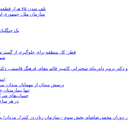
تلف شدن ۷۵ هزار قطعه ماهی در رودخانه مسقان شیراز بر اثر ورود شورابه فوق‌اشباع
سازمان ملل: جمهوری اسل
یک جنگلبا
قطر: کل منطقه برای جلوگیری از گسترش
شور
و دکتر پرویز داورپناه: سخنرانی کامبیز قائم مقام، فرهنگ قاسمی، 
مشروطۀ ایرانی 120 ساله شد/ فراز و نشیب آری، شکست اما نه!
پرسش میدان از مهمانان میدان: مردم کیست؟ و آ
تنها بیمارستان 
حساب‌های شرکت ملی نفت به‌
در هر ساعت
ج