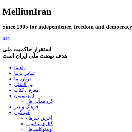
Melliun
Iran
Since 1905 for
independence
,
freedom
and
democrac
Iran
استقرار
حاکميت ملی
هدف نهضت ملی ایران است
راهنما
تماس با ما
درباره ما
بین المللی
معرفی کتاب
اپوزیسیون
- گرد همآئی ها
فرهنگ و هنر
گوناگون
- آخرین خبرها
- گالری عکس
- ویدئوکلیپ‌ها