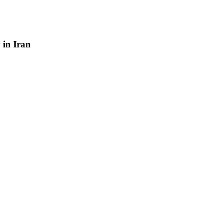
y
in
Iran