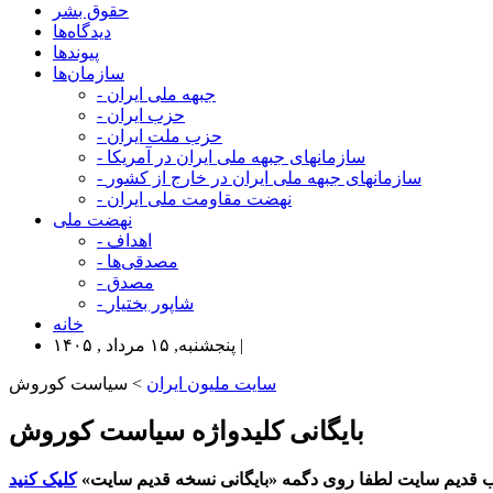
حقوق بشر
دیدگاه‌ها
پیوندها
سازمان‌ها
- جبهه ملی ایران
- حزب ایران
- حزب ملت ایران
- سازمانهای جبهه ملی ایران در آمریکا
- سازمانهای جبهه ملی ایران در خارج از کشور
- نهضت مقاومت ملی ایران
نهضت ملی
- اهداف
- مصدقی‌ها
- مصدق
- شاپور بختیار
خانه
پنجشنبه, ۱۵ مرداد , ۱۴۰۵ |
سایت ملیون ایران
> سیاست کوروش
بایگانی کلیدواژه سیاست کوروش
 قدیم سایت لطفا روی دگمه «بایگانی نسخه قدیم سایت»
کلیک کنید