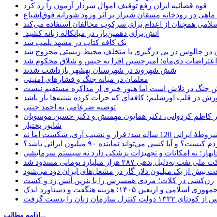
قوه قضائیه ایران رفع توقیف اموال سردار آزمون را رد کرد
امی همچنان از اعدام برای سرکوب مخالفان استفاده می‌کند
آتش برای دهمین‌بار، در میانکاله زبانه کشید
یک کافه کتاب در مشهد پلمب شد
ن در چالوس در پی درگیری با متخلف محیط زیستی مجروح شد
اعتراضات دی‌ماه؛ امیرحسین افرا به حبس و شلاق محکوم شد
شش شهروند در شهرستان بهشهر بازداشت شدند
معلمان در میانه جنگ و فشارهای امنیتی
 جنگ در تلاش است اما هنوز خبری از مذاکره مستقیم نیست
ش در قلب اورشلیم؛ کافه‌ای که جرات کرده شنبه‌ها باز باشد
توصیه ضرغامی به احمد جنتی
دکتر کاظم کردوانی، دکتر همایون مهمنش و دکتر حسین موسویان
شاپور بختیار
یا کسی می‌تواند نماینده ۹۰ میلیون ایرانی باشد؟
چابهار؛ نه امکانات و تجهیزات پزشکی دارد نه سیستم سرمایشی
دلیل بدهی ۲۸۷ هزار میلیارد تومانی مسدود شد
 بیش از یک میلیون دلار گاز در مشعل‌های ایران دود می‌شود
زن‌کشی در کلات؛ مردی همسرش را با بنزین آتش زد و کشت
مهوری اسلامی و اربعین ۱۴۰۵؛ هزینه هنگفت و دستاورد اندک
ادامه مطالب...