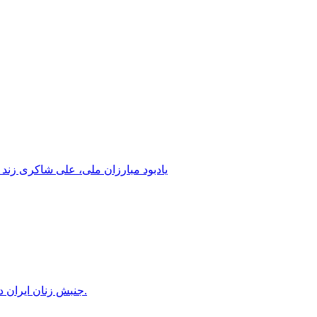
یادبود مبارزان ملی، علی شاکری زند 
جنبش زنان ایران در دوران محمدرضاشاه، بخش سوم – سازمان زنان در کنترل مردان! پس از کودتای ۱۳۳۲ دولت کنترل سازمان زنان را بدست گرفت.