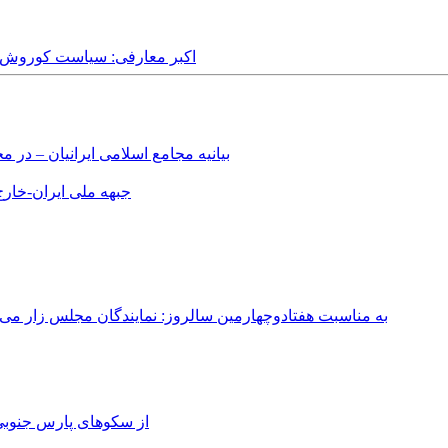
Friday, 8th November, 2019 - اکبر معارفی:
بیانیه مجامع اسلامی ایرانیان – د
جبهه ملی ایران-خارج 
به مناسبت هفتادوچهارمین سالروز: نمایندگان مجلس زار می‌زدند/ تهران در آتش؛ ۳۰ تیر ۳۳۱
از سکوهای پارس جنوبی