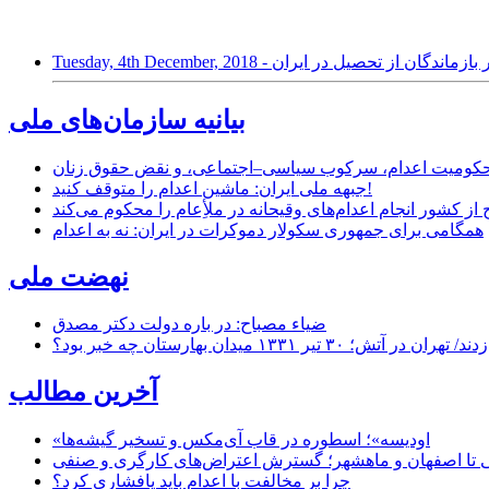
ستان؛ رکورددار بازماندگان از تحصیل در ایران
بیانیه سازمان‌های ملی
ر محکومیت اعدام، سرکوب سیاسی–اجتماعی، و نقض حقوق زنان
جبهه ملی ایران: ماشین اعدام را متوقف کنید!
از کشور انجام اعدام‌های وقیحانه در ملأِعام را محکوم می‌کند
همگامی برای جمهوری سکولار دموکرات در ایران: نه به اعدام
نهضت ملی
ضیاء مصباح: در باره دولت دکتر مصدق
۱ میدان بهارستان چه خبر بود؟
آخرین مطالب
«اودیسه»؛ اسطوره در قاب آی‌مکس و تسخیر گیشه‌ها
 تا اصفهان و ماهشهر؛ گسترش اعتراض‌های کارگری و صنفی
چرا بر مخالفت با اعدام باید پافشاری کرد؟