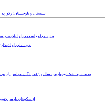
Tuesday, 4th December, 2018 - سیستان و بلوچ
بیانیه مجامع اسلامی ایرانیان – د
جبهه ملی ایران-خارج 
به مناسبت هفتادوچهارمین سالروز: نمایندگان مجلس زار می‌زدند/ تهران در آتش؛ ۳۰ تیر ۳۳۱
از سکوهای پارس جنوبی