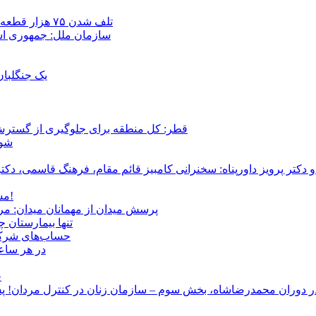
تلف شدن ۷۵ هزار قطعه ماهی در رودخانه مسقان شیراز بر اثر ورود شورابه فوق‌اشباع
سازمان ملل: جمهوری اسل
یک جنگلبا
قطر: کل منطقه برای جلوگیری از گسترش
شور
و دکتر پرویز داورپناه: سخنرانی کامبیز قائم مقام، فرهنگ قاسمی، 
مشروطۀ ایرانی 120 ساله شد/ فراز و نشیب آری، شکست اما نه!
پرسش میدان از مهمانان میدان: مردم کیست؟ و آ
تنها بیمارستان 
حساب‌های شرکت ملی نفت به‌
در هر ساعت
ج