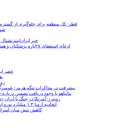
قطر: کل منطقه برای جلوگیری از گسترش
شور
خبر ایران‌اینترنشنا
ادعای استعفای ۲۸باره پزشکیان و هشدار مجتبی خامنه‌ای در روایت خرازی؛ رئیس‌جمهور تکذیب کرد
عصر ایر
بق
روب
پیشرفت در مذاکرات تنگه هرمز؛ بلومبرگ: 
نتانیاهو با وجود دریافت تضمین درباره
رویترز: آمریکا در جنگ با ایران
اتحادیه اروپا ۱.۴ میلیارد یورو از سود دارایی‌های مسدودشده روسیه را به اوکراین ‏اختصاص داد
کاهش تنش میان اسرائیل و حزب‌الله؛ بازگ