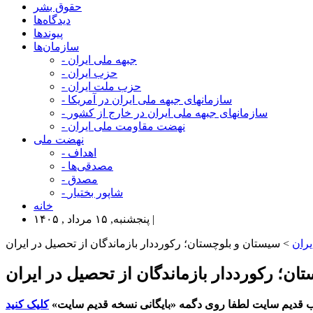
حقوق بشر
دیدگاه‌ها
پیوندها
سازمان‌ها
- جبهه ملی ایران
- حزب ایران
- حزب ملت ایران
- سازمانهای جبهه ملی ایران در آمریکا
- سازمانهای جبهه ملی ایران در خارج از کشور
- نهضت مقاومت ملی ایران
نهضت ملی
- اهداف
- مصدقی‌ها
- مصدق
- شاپور بختیار
خانه
پنجشنبه, ۱۵ مرداد , ۱۴۰۵ |
یران
> سیستان و بلوچستان؛ رکورددار بازماندگان از تحصیل در ایران
تان؛ رکورددار بازماندگان از تحصیل در ایران
 قدیم سایت لطفا روی دگمه «بایگانی نسخه قدیم سایت»
کلیک کنید