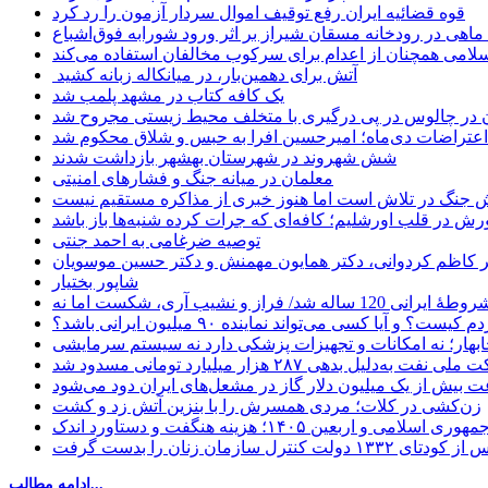
قوه قضائیه ایران رفع توقیف اموال سردار آزمون را رد کرد
امی همچنان از اعدام برای سرکوب مخالفان استفاده می‌کند
آتش برای دهمین‌بار، در میانکاله زبانه کشید
یک کافه کتاب در مشهد پلمب شد
ن در چالوس در پی درگیری با متخلف محیط زیستی مجروح شد
اعتراضات دی‌ماه؛ امیرحسین افرا به حبس و شلاق محکوم شد
شش شهروند در شهرستان بهشهر بازداشت شدند
معلمان در میانه جنگ و فشارهای امنیتی
 جنگ در تلاش است اما هنوز خبری از مذاکره مستقیم نیست
ش در قلب اورشلیم؛ کافه‌ای که جرات کرده شنبه‌ها باز باشد
توصیه ضرغامی به احمد جنتی
دکتر کاظم کردوانی، دکتر همایون مهمنش و دکتر حسین موسویان
شاپور بختیار
یا کسی می‌تواند نماینده ۹۰ میلیون ایرانی باشد؟
چابهار؛ نه امکانات و تجهیزات پزشکی دارد نه سیستم سرمایشی
دلیل بدهی ۲۸۷ هزار میلیارد تومانی مسدود شد
 بیش از یک میلیون دلار گاز در مشعل‌های ایران دود می‌شود
زن‌کشی در کلات؛ مردی همسرش را با بنزین آتش زد و کشت
مهوری اسلامی و اربعین ۱۴۰۵؛ هزینه هنگفت و دستاورد اندک
ادامه مطالب...