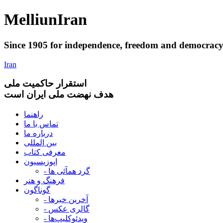
Melliun
Iran
Since 1905 for
independence
,
freedom
and
democrac
Iran
استقرار
حاکميت ملی
هدف نهضت ملی ایران است
راهنما
تماس با ما
درباره ما
بین المللی
معرفی کتاب
اپوزیسیون
- گرد همآئی ها
فرهنگ و هنر
گوناگون
- آخرین خبرها
- گالری عکس
- ویدئوکلیپ‌ها