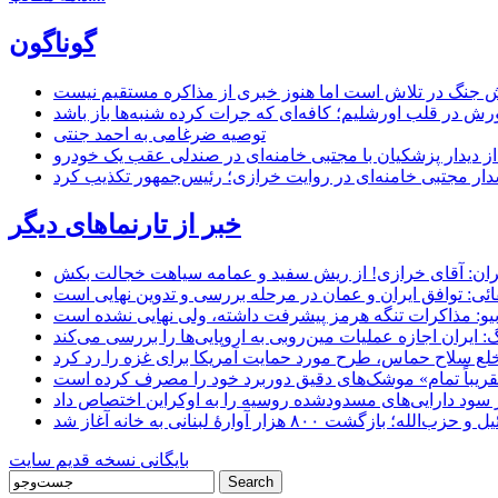
گوناگون
 جنگ در تلاش است اما هنوز خبری از مذاکره مستقیم نیست
ش در قلب اورشلیم؛ کافه‌ای که جرات کرده شنبه‌ها باز باشد
توصیه ضرغامی به احمد جنتی
ل از دیدار پزشکیان با مجتبی خامنه‌ای در صندلی عقب یک خودرو
خبر از تارنماهای دیگر
ان: آقای خرازی! از ریش سفید و عمامه سیاهت خجالت بکش
ائی: توافق ایران و عمان در مرحله بررسی و تدوین نهایی است
یو: مذاکرات تنگه هرمز پیشرفت داشته، ولی نهایی نشده است
ایران اجازه عملیات مین‌روبی به اروپایی‌ها را بررسی می‌کند
 خلع سلاح حماس، طرح مورد حمایت آمریکا برای غزه را رد کرد
 «تقریباً تمام» موشک‌های دقیق دوربرد خود را مصرف کرده است
شت ۸۰۰ هزار آوارۀ لبنانی به خانه‌ آغاز شد
بایگانی نسخه قدیم سایت