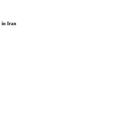
y
in
Iran