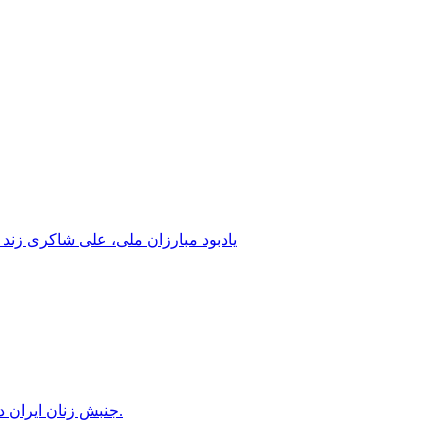
یادبود مبارزان ملی، علی شاکری زند 
جنبش زنان ایران در دوران محمدرضاشاه، بخش سوم – سازمان زنان در کنترل مردان! پس از کودتای ۱۳۳۲ دولت کنترل سازمان زنان را بدست گرفت.